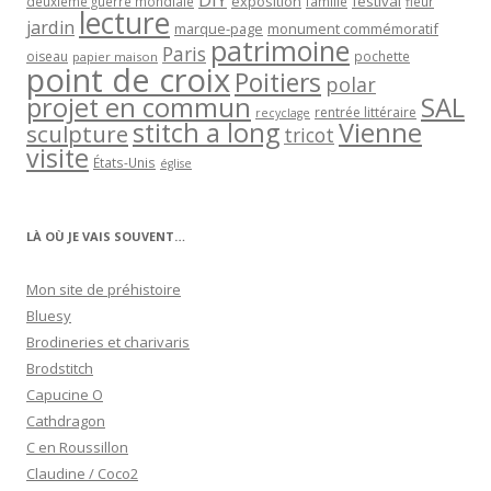
exposition
festival
famille
deuxième guerre mondiale
fleur
lecture
jardin
marque-page
monument commémoratif
patrimoine
Paris
oiseau
papier maison
pochette
point de croix
Poitiers
polar
projet en commun
SAL
rentrée littéraire
recyclage
stitch a long
Vienne
sculpture
tricot
visite
États-Unis
église
LÀ OÙ JE VAIS SOUVENT…
Mon site de préhistoire
Bluesy
Brodineries et charivaris
Brodstitch
Capucine O
Cathdragon
C en Roussillon
Claudine / Coco2