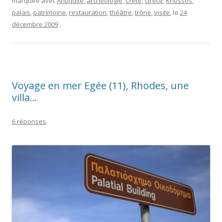
marquée avec
Antiquité
,
archéologie
,
Crête
,
Grèce
,
Knossos
,
palais
,
patrimoine
,
restauration
,
théâtre
,
trône
,
visite
, le
24
décembre 2009
.
Voyage en mer Egée (11), Rhodes, une
villa…
6 réponses