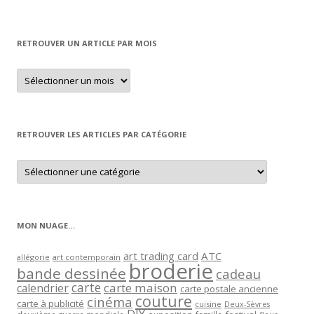
RETROUVER UN ARTICLE PAR MOIS
Retrouver
un
article
par
mois
RETROUVER LES ARTICLES PAR CATÉGORIE
Retrouver
les
articles
par
catégorie
MON NUAGE…
art trading card
ATC
allégorie
art contemporain
broderie
bande dessinée
cadeau
carte
carte maison
calendrier
carte postale ancienne
couture
cinéma
carte à publicité
cuisine
Deux-Sèvres
DIY