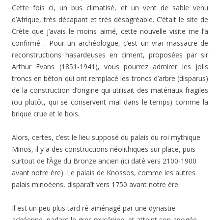
Cette fois ci, un bus climatisé, et un vent de sable venu
d’Afrique, très décapant et très désagréable. C’était le site de
Crète que j’avais le moins aimé, cette nouvelle visite me l’a
confirmé… Pour un archéologue, c’est un vrai massacre de
reconstructions hasardeuses en ciment, proposées par sir
Arthur Evans (1851-1941), vous pourrez admirer les jolis
troncs en béton qui ont remplacé les troncs d’arbre (disparus)
de la construction d’origine qui utilisait des matériaux fragiles
(ou plutôt, qui se conservent mal dans le temps) comme la
brique crue et le bois.
Alors, certes, c’est le lieu supposé du palais du roi mythique
Minos, il y a des constructions néolithiques sur place, puis
surtout de l’Âge du Bronze ancien (ici daté vers 2100-1900
avant notre ère). Le palais de Knossos, comme les autres
palais minoéens, disparaît vers 1750 avant notre ère.
Il est un peu plus tard ré-aménagé par une dynastie
achéenne, parlant le grec mycénien, et atteint son apogée