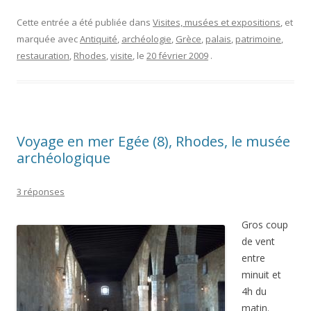
Cette entrée a été publiée dans
Visites, musées et expositions
, et
marquée avec
Antiquité
,
archéologie
,
Grèce
,
palais
,
patrimoine
,
restauration
,
Rhodes
,
visite
, le
20 février 2009
.
Voyage en mer Egée (8), Rhodes, le musée
archéologique
3 réponses
Gros coup
de vent
entre
minuit et
4h du
matin.