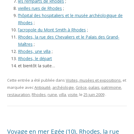
les remparts de Rhodes
;
vieilles rues de Rhodes
;
l’hôpital des hospitaliers et le musée archéologique de
Rhodes
;
l’acropole du Mont Smith à Rhodes
;
Rhodes, la rue des Chevaliers et le Palais des Grand-
Maîtres
;
Rhodes, une villa
;
Rhodes, le départ
et bientôt la suite…
Cette entrée a été publiée dans
Visites, musées et expositions
, et
marquée avec
Antiquité
,
archéologie
,
Grèce
,
palais
,
patrimoine
,
restauration
,
Rhodes
,
ruine
,
villa
,
visite
, le
25 juin 2009
.
Voyage en mer Egée (10), Rhodes, la rue