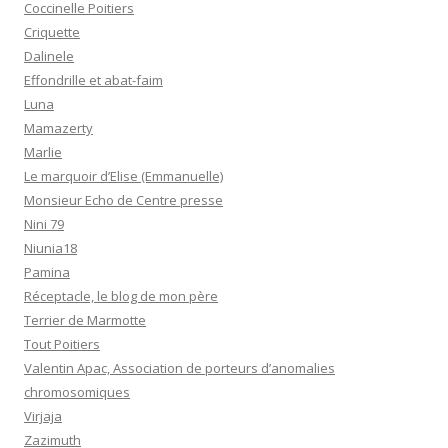
Coccinelle Poitiers
Criquette
Dalinele
Effondrille et abat-faim
Luna
Mamazerty
Marlie
Le marquoir d’Elise (Emmanuelle)
Monsieur Echo de Centre presse
Nini 79
Niunia18
Pamina
Réceptacle, le blog de mon père
Terrier de Marmotte
Tout Poitiers
Valentin Apac, Association de porteurs d’anomalies
chromosomiques
Virjaja
Zazimuth