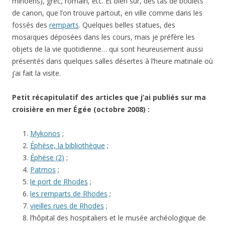
minoens), grec, romain, etc. Et bien sûr, des tas de boulets
de canon, que l’on trouve partout, en ville comme dans les
fossés des
remparts
. Quelques belles statues, des
mosaïques déposées dans les cours, mais je préfère les
objets de la vie quotidienne… qui sont heureusement aussi
présentés dans quelques salles désertes à l’heure matinale où
j’ai fait la visite.
Petit récapitulatif des articles que j’ai publiés sur ma
croisière en mer Égée (octobre 2008) :
Mykonos
;
Éphèse, la bibliothèque
;
Éphèse (2)
;
Patmos
;
le port de Rhodes
;
les remparts de Rhodes
;
vieilles rues de Rhodes
;
l’hôpital des hospitaliers et le musée archéologique de