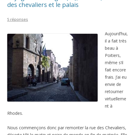
des chevaliers et le palais
5 réponses
Aujourd’hui,
il a fait très
beau à
Poitiers,
même s’il
fait encore
frais. J’ai eu
envie de
retourner
virtuelleme
nt à
Rhodes.
Nous commençons donc par remonter la rue des Chevaliers,
déserte tôt le matin et noire de monde en fin de matinée. Elle