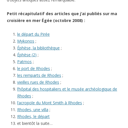
Petit récapitulatif des articles que j’ai publiés sur ma
croisière en mer Égée (octobre 2008) :
le départ du Pirée
Mykonos
;
Éphèse, la bibliothèque
;
Éphèse (2)
;
Patmos
;
le port de Rhodes
;
les remparts de Rhodes
;
vieilles rues de Rhodes
;
l’hôpital des hospitaliers et le musée archéologique de
Rhodes
;
l’acropole du Mont Smith à Rhodes
;
Rhodes, une villa
;
Rhodes, le départ
et bientôt la suite…