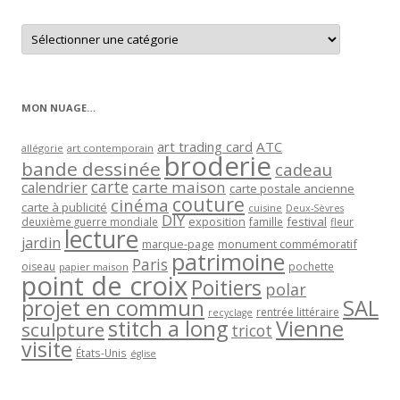
Retrouver
les
articles
par
catégorie
MON NUAGE…
art trading card
ATC
allégorie
art contemporain
broderie
bande dessinée
cadeau
carte
carte maison
calendrier
carte postale ancienne
couture
cinéma
carte à publicité
cuisine
Deux-Sèvres
DIY
exposition
festival
famille
deuxième guerre mondiale
fleur
lecture
jardin
marque-page
monument commémoratif
patrimoine
Paris
oiseau
papier maison
pochette
point de croix
Poitiers
polar
projet en commun
SAL
rentrée littéraire
recyclage
stitch a long
Vienne
sculpture
tricot
visite
États-Unis
église