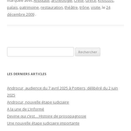
marquée avec
Antiquité
,
archéologie
,
Crête
,
Grèce
,
Knossos
,
palais
,
patrimoine
,
restauration
,
théâtre
,
trône
,
visite
, le
24
décembre 2009
.
Rechercher :
LES DERNIERS ARTICLES
Androcur, audience du 7 avril 2025 à Poitiers, délibéré du 2 juin
2025
Androcur, nouvelle étape judiciaire
A la une de L’informé
Devine qui c’est… Histoire de prosopagnosie
Une nouvelle étape judiciaire importante