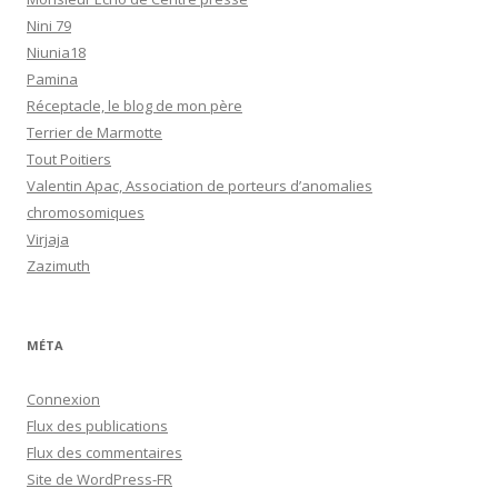
Nini 79
Niunia18
Pamina
Réceptacle, le blog de mon père
Terrier de Marmotte
Tout Poitiers
Valentin Apac, Association de porteurs d’anomalies
chromosomiques
Virjaja
Zazimuth
MÉTA
Connexion
Flux des publications
Flux des commentaires
Site de WordPress-FR