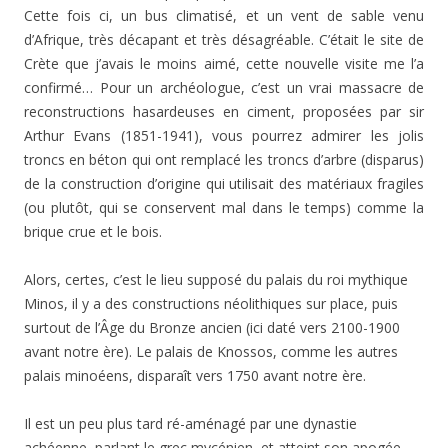
Cette fois ci, un bus climatisé, et un vent de sable venu
d’Afrique, très décapant et très désagréable. C’était le site de
Crète que j’avais le moins aimé, cette nouvelle visite me l’a
confirmé… Pour un archéologue, c’est un vrai massacre de
reconstructions hasardeuses en ciment, proposées par sir
Arthur Evans (1851-1941), vous pourrez admirer les jolis
troncs en béton qui ont remplacé les troncs d’arbre (disparus)
de la construction d’origine qui utilisait des matériaux fragiles
(ou plutôt, qui se conservent mal dans le temps) comme la
brique crue et le bois.
Alors, certes, c’est le lieu supposé du palais du roi mythique
Minos, il y a des constructions néolithiques sur place, puis
surtout de l’Âge du Bronze ancien (ici daté vers 2100-1900
avant notre ère). Le palais de Knossos, comme les autres
palais minoéens, disparaît vers 1750 avant notre ère.
Il est un peu plus tard ré-aménagé par une dynastie
achéenne, parlant le grec mycénien, et atteint son apogée