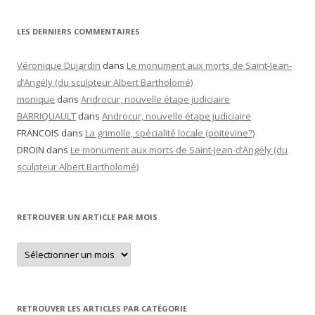
LES DERNIERS COMMENTAIRES
Véronique Dujardin
dans
Le monument aux morts de Saint-Jean-
d’Angély (du sculpteur Albert Bartholomé)
monique
dans
Androcur, nouvelle étape judiciaire
BARRIQUAULT
dans
Androcur, nouvelle étape judiciaire
FRANCOIS
dans
La grimolle, spécialité locale (poitevine?)
DROIN
dans
Le monument aux morts de Saint-Jean-d’Angély (du
sculpteur Albert Bartholomé)
RETROUVER UN ARTICLE PAR MOIS
Retrouver
un
article
par
mois
RETROUVER LES ARTICLES PAR CATÉGORIE