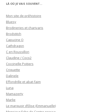
LÀ OÙ JE VAIS SOUVENT…
Mon site de préhistoire
Bluesy
Brodineries et charivaris
Brodstitch
Capucine O
Cathdragon
C en Roussillon
Claudine / Coco2
Coccinelle Poitiers
Criquette
Dalinele
Effondrille et abat-faim
Luna
Mamazerty
Marlie
Le marquoir d’Elise (Emmanuelle)
Monsieur Echo de Centre presse