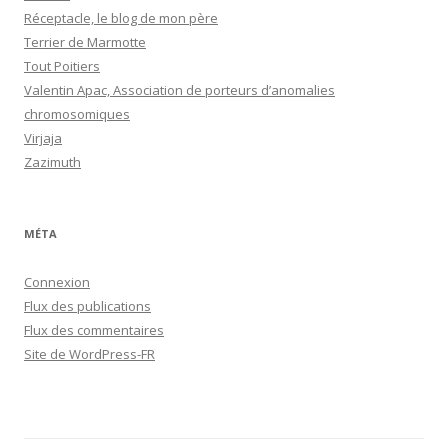
Réceptacle, le blog de mon père
Terrier de Marmotte
Tout Poitiers
Valentin Apac, Association de porteurs d’anomalies
chromosomiques
Virjaja
Zazimuth
MÉTA
Connexion
Flux des publications
Flux des commentaires
Site de WordPress-FR