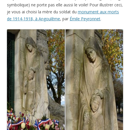
symbolique) ne porte pas elle aussi le voile! Pour illustrer ceci,
je vous ai choisi la mère du soldat du
monument aux morts
de 1914-1918, à Angoulême
, par
Émile Peyronnet
.