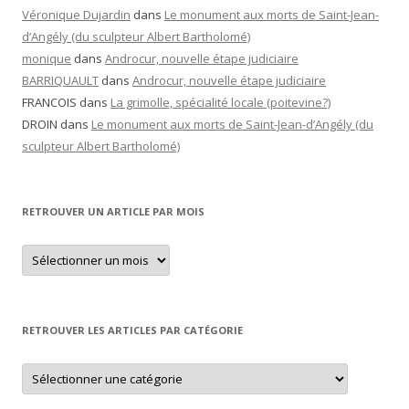
Véronique Dujardin
dans
Le monument aux morts de Saint-Jean-
d’Angély (du sculpteur Albert Bartholomé)
monique
dans
Androcur, nouvelle étape judiciaire
BARRIQUAULT
dans
Androcur, nouvelle étape judiciaire
FRANCOIS
dans
La grimolle, spécialité locale (poitevine?)
DROIN
dans
Le monument aux morts de Saint-Jean-d’Angély (du
sculpteur Albert Bartholomé)
RETROUVER UN ARTICLE PAR MOIS
Retrouver
un
article
par
mois
RETROUVER LES ARTICLES PAR CATÉGORIE
Retrouver
les
articles
par