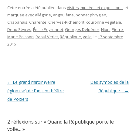
Cette entrée a été publiée dans
Visites, musées et expositions
, et
marquée avec
allégorie
,
Angoulême
,
bonnet phrygien
,
Chabanais
,
Charente
,
Cherves-Richemont
,
couronne végétale
,
Deux-Sèvres
,
Émile Peyronnet
,
Georges Delpérier
,
Niort
,
Pierre-
Marie Poisson
,
Raoul Verlet
,
République
,
voile
, le
17 septembre
2016
.
Navigation
←
Le grand miroir (verre
Des symboles de la
des
églomisé) de l’ancien théâtre
République…
→
articles
de Poitiers
2 réflexions sur «
Quand la République porte le
voile…
»