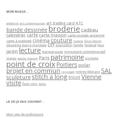
catégorie
MON NUAGE…
art trading card
ATC
allégorie
art contemporain
broderie
bande dessinée
cadeau
carte
carte maison
calendrier
carte postale ancienne
couture
cinéma
carte à publicité
cuisine
Deux-Sèvres
DIY
exposition
festival
famille
deuxième guerre mondiale
fleur
lecture
jardin
marque-page
monument commémoratif
patrimoine
Paris
oiseau
papier maison
pochette
point de croix
Poitiers
polar
projet en commun
SAL
rentrée littéraire
recyclage
stitch a long
Vienne
sculpture
tricot
visite
États-Unis
église
LÀ OÙ JE VAIS SOUVENT…
Mon site de préhistoire