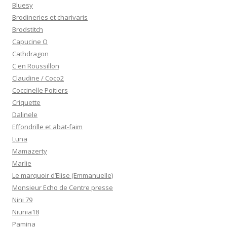
Bluesy
Brodineries et charivaris
Brodstitch
Capucine O
Cathdragon
C en Roussillon
Claudine / Coco2
Coccinelle Poitiers
Criquette
Dalinele
Effondrille et abat-faim
Luna
Mamazerty
Marlie
Le marquoir d’Elise (Emmanuelle)
Monsieur Echo de Centre presse
Nini 79
Niunia18
Pamina