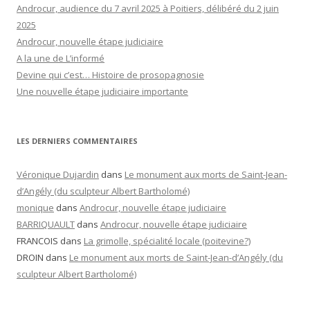
Androcur, audience du 7 avril 2025 à Poitiers, délibéré du 2 juin
2025
Androcur, nouvelle étape judiciaire
A la une de L’informé
Devine qui c’est… Histoire de prosopagnosie
Une nouvelle étape judiciaire importante
LES DERNIERS COMMENTAIRES
Véronique Dujardin
dans
Le monument aux morts de Saint-Jean-
d’Angély (du sculpteur Albert Bartholomé)
monique
dans
Androcur, nouvelle étape judiciaire
BARRIQUAULT
dans
Androcur, nouvelle étape judiciaire
FRANCOIS
dans
La grimolle, spécialité locale (poitevine?)
DROIN
dans
Le monument aux morts de Saint-Jean-d’Angély (du
sculpteur Albert Bartholomé)