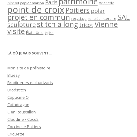
patrimoine
Paris
oiseau
papier maison
pochette
point de croix
Poitiers
polar
projet en commun
SAL
rentrée littéraire
recyclage
stitch a long
Vienne
sculpture
tricot
visite
États-Unis
église
LÀ OÙ JE VAIS SOUVENT…
Mon site de préhistoire
Bluesy
Brodineries et charivaris
Brodstitch
Capucine O
Cathdragon
C en Roussillon
Claudine / Coco2
Coccinelle Poitiers
Criquette