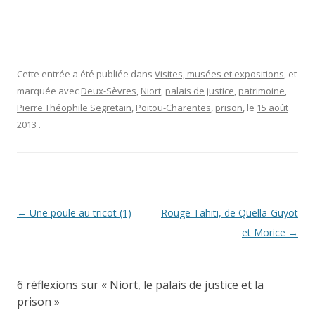
Cette entrée a été publiée dans
Visites, musées et expositions
, et
marquée avec
Deux-Sèvres
,
Niort
,
palais de justice
,
patrimoine
,
Pierre Théophile Segretain
,
Poitou-Charentes
,
prison
, le
15 août
2013
.
Navigation
←
Une poule au tricot (1)
Rouge Tahiti, de Quella-Guyot
des
et Morice
→
articles
6 réflexions sur «
Niort, le palais de justice et la
prison
»