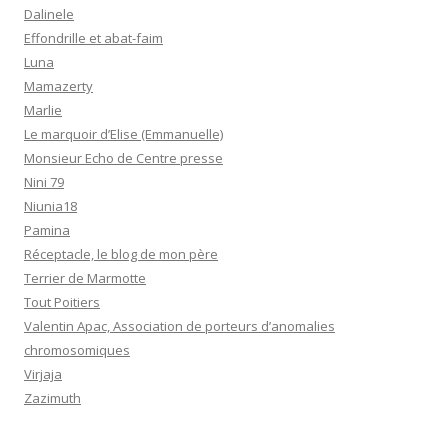
Dalinele
Effondrille et abat-faim
Luna
Mamazerty
Marlie
Le marquoir d’Elise (Emmanuelle)
Monsieur Echo de Centre presse
Nini 79
Niunia18
Pamina
Réceptacle, le blog de mon père
Terrier de Marmotte
Tout Poitiers
Valentin Apac, Association de porteurs d’anomalies
chromosomiques
Virjaja
Zazimuth