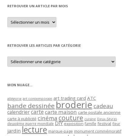
RETROUVER UN ARTICLE PAR MOIS
Retrouver
un
article
par
mois
RETROUVER LES ARTICLES PAR CATÉGORIE
Retrouver
les
articles
par
catégorie
MON NUAGE…
art trading card
ATC
allégorie
art contemporain
broderie
bande dessinée
cadeau
carte
carte maison
calendrier
carte postale ancienne
couture
cinéma
carte à publicité
cuisine
Deux-Sèvres
DIY
exposition
festival
famille
deuxième guerre mondiale
fleur
lecture
jardin
marque-page
monument commémoratif