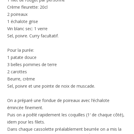
Sel, poivre et une pointe de noix de muscade.
On a préparé une fondue de poireaux avec l’échalote
émincée finement.
Puis on a poêlé rapidement les coquilles (1′ de chaque côté),
idem pour les filets.
Dans chaque cassolette préalablement beurrée on a mis la
fondue de poireau, les coquilles et le filet. À part, on a fait
réduire le vin blanc dans lequel on a versé la crème.
On a laissé encore réduire un peu. On a salé, poivré et ajouté
une pointe de curry et on a versé cette sauce dans chaque
cassolette. Puis au four une quinzaine de mn à four chaud
180°.
On les a sorties et posé le couvercle dessus.
On a servi à l’assiette en posant une cassolette