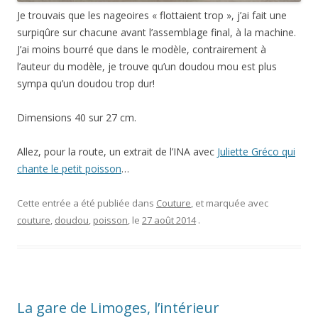
Cette entrée a été publiée dans
Couture
, et marquée avec
couture
,
doudou
,
poisson
, le
27 août 2014
.
La gare de Limoges, l’intérieur
7 réponses
Après
vous
avoir
montré
l’extérieu
r
de la
gare des
Bénédict