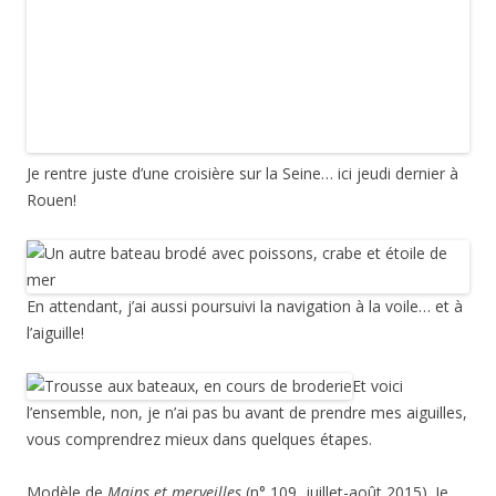
En attendant, j’ai aussi poursuivi la navigation à la voile… et à
l’aiguille!
Et voici
l’ensemble, non, je n’ai pas bu avant de prendre mes aiguilles,
vous comprendrez mieux dans quelques étapes.
Modèle de
Mains et merveilles
(n° 109, juillet-août 2015). Je
me suis lancée dans la réalisation d’un nécessaire de couture
sur le thème de la mer créé par
Sara Guermani
. Revoir le
premier bateau
et la
pêche avec un deuxième bateau
.
Cette entrée a été publiée dans
Point de croix / autres que SAL
, et
marquée avec
bateau
,
broderie
,
crabe
,
étoile de mer
,
mer
,
nécessaire à couture
,
point de croix
,
poisson
, le
16 août 2015
.