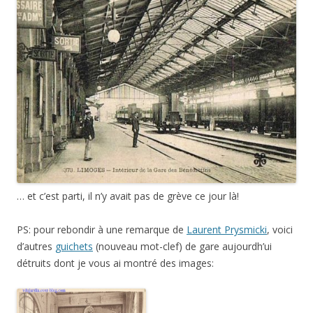
… et c’est parti, il n’y avait pas de grève ce jour là!
PS: pour rebondir à une remarque de
Laurent Prysmicki
, voici
d’autres
guichets
(nouveau mot-clef) de gare aujourdh’ui
détruits dont je vous ai montré des images:
la
gare de La Rochelle
la gare de Poitiers
avant et après le bombardement de 1944