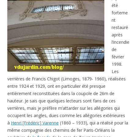
entre 1924 et 1929, ont en particulier été presque
entièrement reconstituées dans la coupole de 26m de
hauteur. Je sais que quelques lecteurs sont fans de ces
verrières, mais je préfère m’attarder sur les allégories qui
occupent les angles, dues comme les allégories extérieures
à
Henri [Frédéric] Varenne
(1860 – 1933), qui a réalisé pour la
même compagnie des chemins de fer Paris-Orléans la
sculpture de
la façade
de la gare de Tours (mais pas
les
allégories de Limoges et Nantes
par
Jean Hugues
,
les
allégories de Bordeaux et Toulouse
par
Antoine Injalbert
)
et beaucoup d’autres œuvres (revoir
le décor général
de
l’hôtel de ville, la
charité de Martin
devant la basilique Saint-
Martin et la statue du
général Meunier
dans le jardin des
Prébendes-d’Oe à Tours).