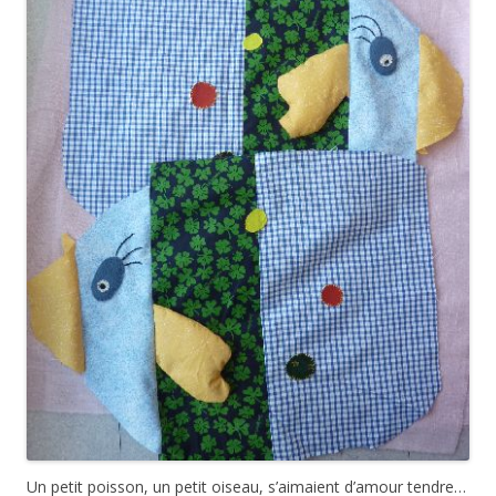
Un petit poisson, un petit oiseau, s’aimaient d’amour tendre…
Pour une petite Agathe, cette chanson de Juliette Greco me
trottait dans la tête, j’allais remettre ce cadeau à l’occasion
du mariage de son oncle… En cherchant dans mes modèle,
j’ai choisi un des poissons, Raoul le poisson boule, du
numéro spécial
20 bestioles à croquer
de Coudre, c’est facile
(n° 13, juin-juillet 2013), dans lequel j’ai déjà réalisé une
coccinelle
. Assemblage des bandes de tissu, puis broderie des
yeux: pas question de coudre un œil en plastique pour un
bébé de 15 jours, j’ai opté pour un fond dans le tissu utilisé
pour le
plateau de jeu
du
petit chaperon rouge
un petit rond
blanc, quelques points de feston (j’ai l’entraînement avec