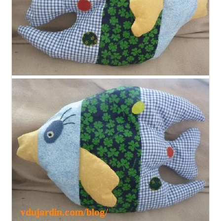
Je trouvais que les nageoires « flottaient trop », j’ai fait une
surpiqûre sur chacune avant l’assemblage final, à la machine.
J’ai moins bourré que dans le modèle, contrairement à
l’auteur du modèle, je trouve qu’un doudou mou est plus
sympa qu’un doudou trop dur!
Dimensions 40 sur 27 cm.
Allez, pour la route, un extrait de l’INA avec
Juliette Gréco qui
chante le petit poisson
…