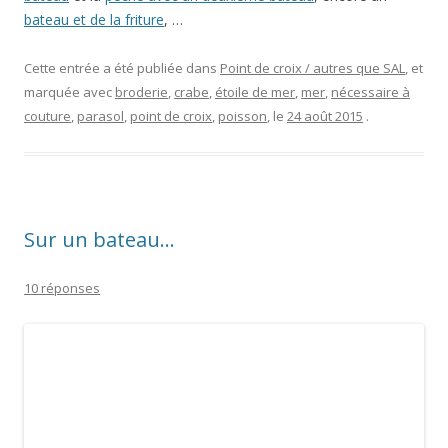
bateau et de la friture
, …
Cette entrée a été publiée dans
Point de croix / autres que SAL
, et
marquée avec
broderie
,
crabe
,
étoile de mer
,
mer
,
nécessaire à
couture
,
parasol
,
point de croix
,
poisson
, le
24 août 2015
.
Sur un bateau…
10 réponses
Je rentre juste d’une
croisière sur la Seine… ici jeudi dernier à Rouen!