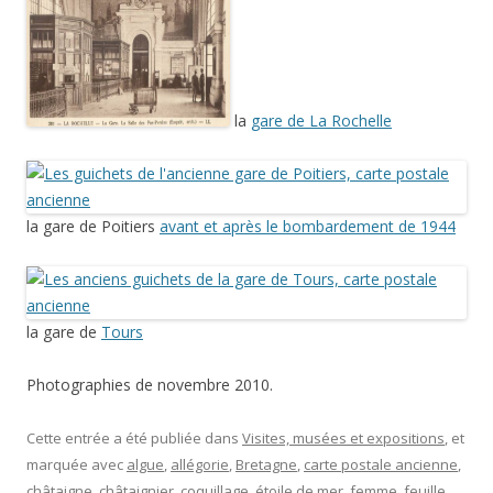
la gare de
Tours
Photographies de novembre 2010.
Cette entrée a été publiée dans
Visites, musées et expositions
, et
marquée avec
algue
,
allégorie
,
Bretagne
,
carte postale ancienne
,
châtaigne
,
châtaignier
,
coquillage
,
étoile de mer
,
femme
,
feuille
,
Francis Chigot
,
gare
,
guichet
,
Haute-Vienne
,
Henri Varenne
,
Limoges
,
Limousin
,
poisson
,
porcelaine
,
raisin
,
rose
,
sculpture
,
Touraine
,
vase
,
vigne
, le
17 juin 2014
.
Poissons… d’avril!
4 réponses