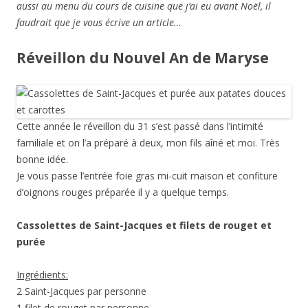
d’oignons rouges préparée il y a quelque temps.
Cassolettes de Saint-Jacques et filets de rouget et
purée
Ingrédients:
2 Saint-Jacques par personne
1 filet de rouget par personne
Crème fleurette: 20cl
2 poireaux
1 échalote grise
Vin blanc sec: 1 verre
Sel, poivre. Curry facultatif.
Pour la purée:
1 patate douce
3 belles pommes de terre
2 carottes
Beurre, crème