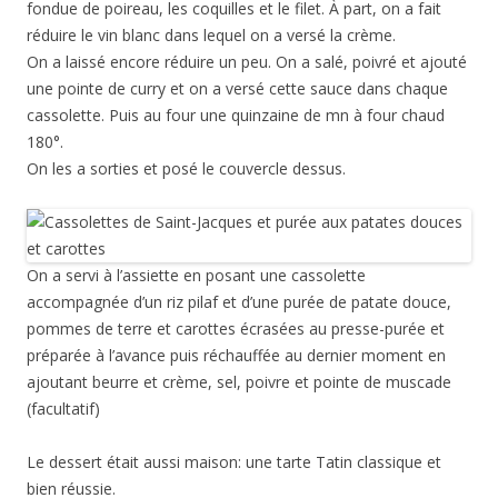
accompagnée d’un riz pilaf et d’une purée de patate douce,
pommes de terre et carottes écrasées au presse-purée et
préparée à l’avance puis réchauffée au dernier moment en
ajoutant beurre et crème, sel, poivre et pointe de muscade
(facultatif)
Le dessert était aussi maison: une tarte Tatin classique et
bien réussie.
On s’est régalés
Cette entrée a été publiée dans
Jardin, nature, cuisine
, et
marquée avec
coquillage
,
coquille Saint-Jacques
,
cuisine
,
poisson
,
rouget
, le
5 janvier 2015
.
Un petit poisson, un petit oiseau,