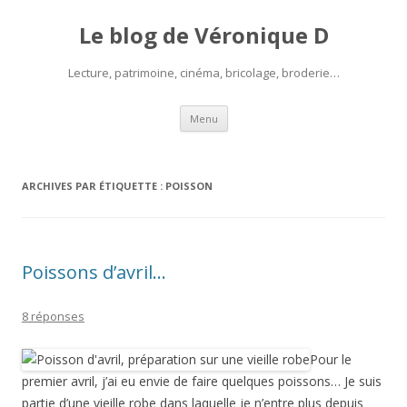
Le blog de Véronique D
Lecture, patrimoine, cinéma, bricolage, broderie…
Aller
Menu
au
contenu
ARCHIVES PAR ÉTIQUETTE :
POISSON
Poissons d’avril…
8 réponses
Pour le
premier avril, j’ai eu envie de faire quelques poissons… Je suis
partie d’une vieille robe dans laquelle je n’entre plus depuis