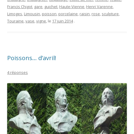
J’ai complètement laissé passer la date du 1er avril cette
année pour faire quelques envois aux copines… J’ai donc
préféré vous faire une petite visite en
poissons
sur mon
blog… en commençant par le
buste de Liniers
, une œuvre
de…
Pierre Marie Poisson
! (bon, je sais, il ne faut pas se
moquer des noms de famille!).