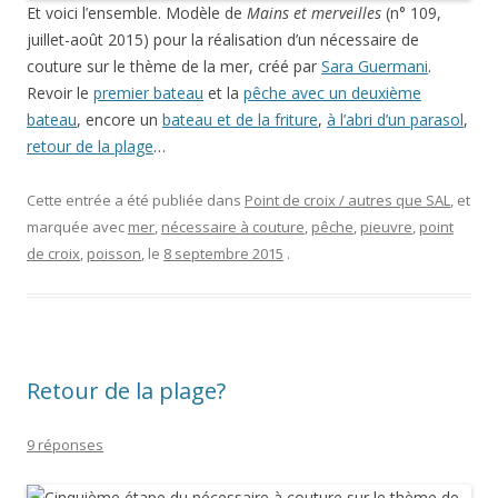
Et voici l’ensemble. Modèle de
Mains et merveilles
(n° 109,
juillet-août 2015) pour la réalisation d’un nécessaire de
couture sur le thème de la mer, créé par
Sara Guermani
.
Revoir le
premier bateau
et la
pêche avec un deuxième
bateau
, encore un
bateau et de la friture
,
à l’abri d’un parasol
,
retour de la plage
…
Cette entrée a été publiée dans
Point de croix / autres que SAL
, et
marquée avec
mer
,
nécessaire à couture
,
pêche
,
pieuvre
,
point
de croix
,
poisson
, le
8 septembre 2015
.
Retour de la plage?
9 réponses