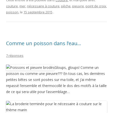
Cette entrée a été publiée dans
Couture
, et marquée avec
couture
,
mer
,
nécessaire à couture
,
pêche
,
pieuvre
,
point de croix
,
poisson
, le
15 septembre 2015
.
Comme un poisson dans l’eau…
7 réponses
Gloups, gloups! Comme un
poisson ou comme une pieuvre??? En tous cas, les dernières
petites bêtes se sont posées sur ma toile, et j’ai même
repassé l’ensemble et thermocollé le dos des motifs à la taille
de ce qui sera utile pour l’assemblage…