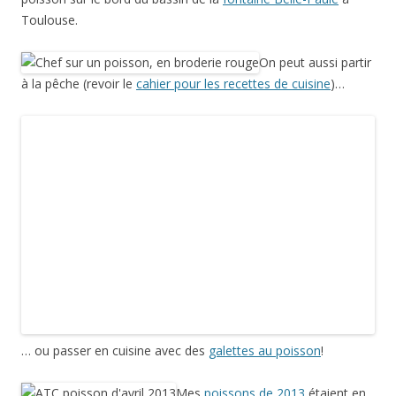
Suivez le lien
poissons
pour en découvrir d’autres! (ici au bord
d’un bassin à
Cahors
).