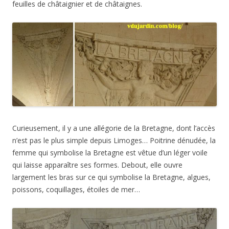
n’est pas le plus simple depuis Limoges… Poitrine dénudée, la
femme qui symbolise la Bretagne est vêtue d’un léger voile
qui laisse apparaître ses formes. Debout, elle ouvre
largement les bras sur ce qui symbolise la Bretagne, algues,
poissons, coquillages, étoiles de mer…
La présence de la Touraine est plus compréhensible. Elle est
vêtue d’un léger voile qui cache à peine sa nudité et tient dans
sa main gauche un bouquet de rose qu’elle va compléter
probablement de celle qu’elle cueille élégamment de la main
droite. Si les feuilles de vigne peuvent bien figurer la Touraine,