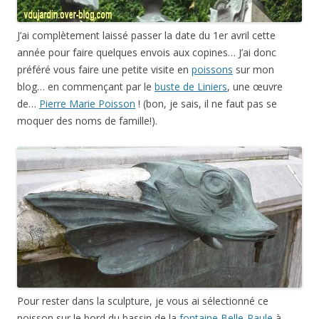
Pour rester dans la sculpture, je vous ai sélectionné ce
poisson sur le bord du bassin de la
fontaine Belle-Paule
à
Toulouse.
On peut aussi partir
à la pêche (revoir le
cahier pour les recettes de cuisine
)…
… ou passer en cuisine avec des
galettes au poisson
!
Mes
poissons de 2013
étaient en
ATC…