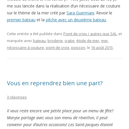
Vous en reprendrez bien une part?
3 réponses
Il vous reste encore une petite place pour un menu de fête?
Maryse partage avec vous son menu de réveillon, il peut
convenir pour d’autres occasions! Les Saint-Jacques étaient
aussi au menu du cours de cuisine que j’ai eu avant Noël, il
faudrait que je vous écrive un article…
Réveillon du Nouvel An de Maryse
Cette année le réveillon du 31 s’est passé dans l’intimité
familiale et on l’a préparé à deux, mon fils aîné et moi. Très
bonne idée.
Je vous passe l’entrée foie gras mi-cuit maison et confiture