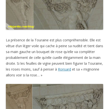
les roses moins, sauf à penser à
Ronsard
et sa « mignonne
allons voir si la rose… »
La quatrième allégorie représente la Gascogne.
Curieusement, elle est représentée sous les traits d’une
femme nue, mais de dos, qui semble embrasser une
profusion de sarments de vigne qui portent de lourdes
grappes de raisin.
Mais… point de Poitou dans ces allégories??? Encore moins