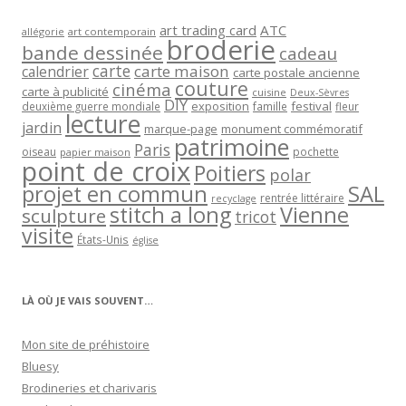
art trading card
ATC
allégorie
art contemporain
broderie
bande dessinée
cadeau
carte
carte maison
calendrier
carte postale ancienne
couture
cinéma
carte à publicité
cuisine
Deux-Sèvres
DIY
exposition
festival
famille
deuxième guerre mondiale
fleur
lecture
jardin
marque-page
monument commémoratif
patrimoine
Paris
oiseau
papier maison
pochette
point de croix
Poitiers
polar
projet en commun
SAL
rentrée littéraire
recyclage
stitch a long
Vienne
sculpture
tricot
visite
États-Unis
église
LÀ OÙ JE VAIS SOUVENT…
Mon site de préhistoire
Bluesy
Brodineries et charivaris