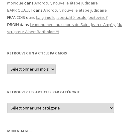
monique
dans
Androcur, nouvelle étape judiciaire
BARRIQUAULT
dans
Androcur, nouvelle étape judiciaire
FRANCOIS
dans
La grimolle, spécialité locale (poitevine?)
DROIN
dans
Le monument aux morts de Saint-Jean-d’Angély (du
sculpteur Albert Bartholomé)
RETROUVER UN ARTICLE PAR MOIS
Retrouver
un
article
par
mois
RETROUVER LES ARTICLES PAR CATÉGORIE
Retrouver
les
articles
par
catégorie
MON NUAGE…