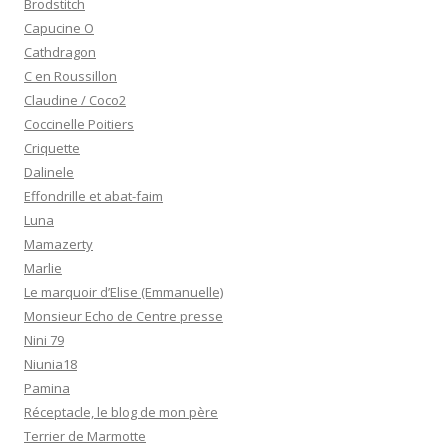
Brodstitch
Capucine O
Cathdragon
C en Roussillon
Claudine / Coco2
Coccinelle Poitiers
Criquette
Dalinele
Effondrille et abat-faim
Luna
Mamazerty
Marlie
Le marquoir d’Elise (Emmanuelle)
Monsieur Echo de Centre presse
Nini 79
Niunia18
Pamina
Réceptacle, le blog de mon père
Terrier de Marmotte