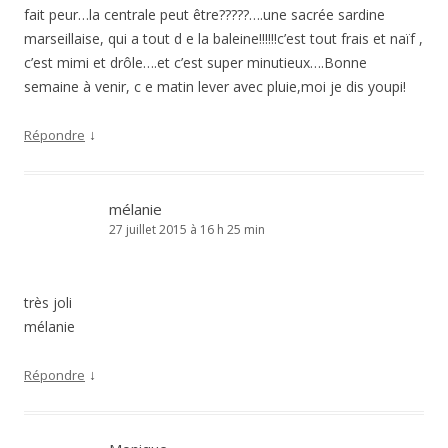
fait peur…la centrale peut être?????….une sacrée sardine
marseillaise, qui a tout d e la baleine!!!!!!c’est tout frais et naïf ,
c’est mimi et drôle….et c’est super minutieux….Bonne
semaine à venir, c e matin lever avec pluie,moi je dis youpi!
↓
Répondre
mélanie
27 juillet 2015 à 16 h 25 min
très joli
mélanie
↓
Répondre