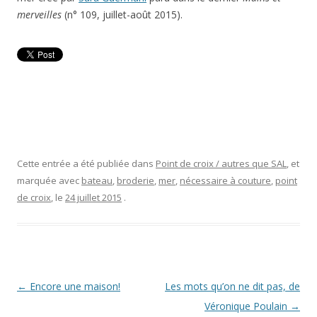
merveilles
(n° 109, juillet-août 2015).
Cette entrée a été publiée dans
Point de croix / autres que SAL
, et
marquée avec
bateau
,
broderie
,
mer
,
nécessaire à couture
,
point
de croix
, le
24 juillet 2015
.
Navigation
←
Encore une maison!
Les mots qu’on ne dit pas, de
des
Véronique Poulain
→