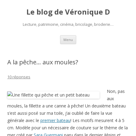
Le blog de Véronique D
Lecture, patrimoine, cinéma, bricolage, broderie…
Aller
Menu
au
contenu
A la pêche… aux moules?
10 réponses
Non, pas
aux
moules, la fillette a une canne à pêche! Un deuxième bateau
s’est aussi posé sur ma toile, j’ai oublié de faire la vue
générale avec le
premier bateau
! Les motifs mesurent 4 à 5
cm. Modèle pour un nécessaire de couture sur le thème de la
mer créé par
Sara Guermani
paru dans le dernier
Mains et