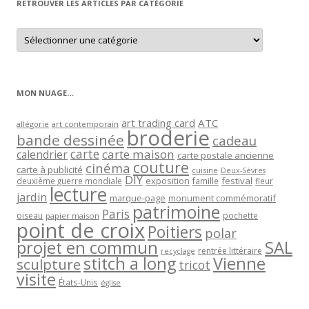
RETROUVER LES ARTICLES PAR CATÉGORIE
Retrouver
les
articles
par
catégorie
MON NUAGE…
art trading card
ATC
allégorie
art contemporain
broderie
bande dessinée
cadeau
carte
carte maison
calendrier
carte postale ancienne
couture
cinéma
carte à publicité
cuisine
Deux-Sèvres
DIY
exposition
festival
famille
deuxième guerre mondiale
fleur
lecture
jardin
marque-page
monument commémoratif
patrimoine
Paris
oiseau
papier maison
pochette
point de croix
Poitiers
polar
projet en commun
SAL
rentrée littéraire
recyclage
stitch a long
Vienne
sculpture
tricot
visite
États-Unis
église