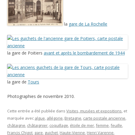
la
gare de La Rochelle
la gare de Poitiers
avant et après le bombardement de 1944
la gare de
Tours
Photographies de novembre 2010.
Cette entrée a été publiée dans
Visites, musées et expositions
, et
marquée avec
algue
,
allégorie
,
Bretagne
,
carte postale ancienne
,
châtaigne
,
châtaignier
,
coquillage
,
étoile de mer
,
femme
,
feuille
,
Francis Chigot
,
gare
,
guichet
,
Haute-Vienne
,
Henri Varenne
,