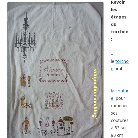
Revoir
les
étapes
du
torchon
:
–
le
torcho
n
brut
–
la
coutur
e
, pour
ramener
ses
coutures
à 53 sur
80 cm