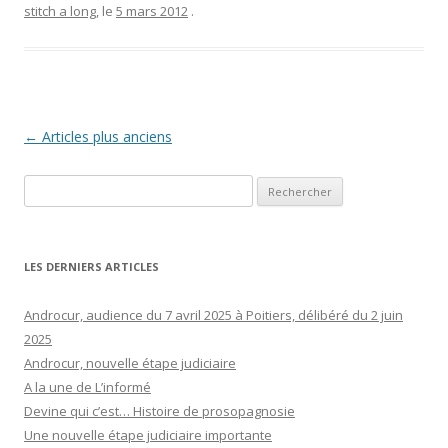
stitch a long
, le
5 mars 2012
.
Navigation
←
Articles plus anciens
des
Rechercher :
articles
LES DERNIERS ARTICLES
Androcur, audience du 7 avril 2025 à Poitiers, délibéré du 2 juin
2025
Androcur, nouvelle étape judiciaire
A la une de L’informé
Devine qui c’est… Histoire de prosopagnosie
Une nouvelle étape judiciaire importante