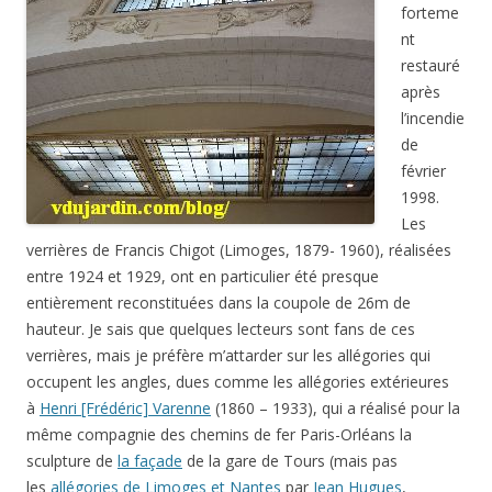
forteme
nt
restauré
après
l’incendie
de
février
1998.
Les
verrières de Francis Chigot (Limoges, 1879- 1960), réalisées
entre 1924 et 1929, ont en particulier été presque
entièrement reconstituées dans la coupole de 26m de
hauteur. Je sais que quelques lecteurs sont fans de ces
verrières, mais je préfère m’attarder sur les allégories qui
occupent les angles, dues comme les allégories extérieures
à
Henri [Frédéric] Varenne
(1860 – 1933), qui a réalisé pour la
même compagnie des chemins de fer Paris-Orléans la
sculpture de
la façade
de la gare de Tours (mais pas
les
allégories de Limoges et Nantes
par
Jean Hugues
,