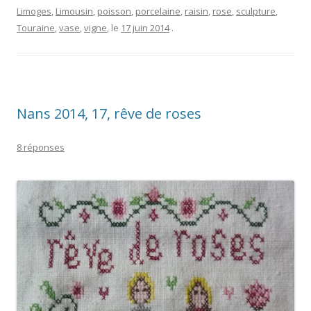
Limoges
,
Limousin
,
poisson
,
porcelaine
,
raisin
,
rose
,
sculpture
,
Touraine
,
vase
,
vigne
, le
17 juin 2014
.
Nans 2014, 17, rêve de roses
8 réponses