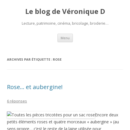
Le blog de Véronique D
Lecture, patrimoine, cinéma, bricolage, broderie…
Aller
Menu
au
contenu
ARCHIVES PAR ÉTIQUETTE :
ROSE
Rose… et aubergine!
6 réponses
Encore deux
petits éléments roses et quatre morceaux « aubergine » (au
sens propre… c’est le reste de la laine utilisée pour