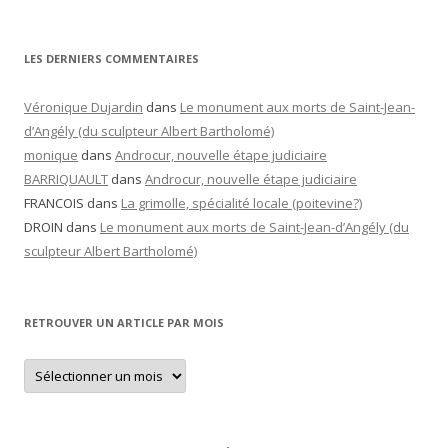
LES DERNIERS COMMENTAIRES
Véronique Dujardin
dans
Le monument aux morts de Saint-Jean-
d’Angély (du sculpteur Albert Bartholomé)
monique
dans
Androcur, nouvelle étape judiciaire
BARRIQUAULT
dans
Androcur, nouvelle étape judiciaire
FRANCOIS
dans
La grimolle, spécialité locale (poitevine?)
DROIN
dans
Le monument aux morts de Saint-Jean-d’Angély (du
sculpteur Albert Bartholomé)
RETROUVER UN ARTICLE PAR MOIS
Retrouver
un
article
par
mois