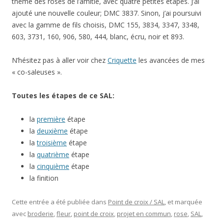
thème des roses de l’amitié, avec quatre petites étapes. J’ai
ajouté une nouvelle couleur; DMC 3837. Sinon, j’ai poursuivi
avec la gamme de fils choisis, DMC 155, 3834, 3347, 3348,
603, 3731, 160, 906, 580, 444, blanc, écru, noir et 893.
N’hésitez pas à aller voir chez
Criquette
les avancées de mes
« co-saleuses ».
Toutes les étapes de ce SAL:
la
première
étape
la
deuxième
étape
la
troisième
étape
la
quatrième
étape
la
cinquième
étape
la finition
Cette entrée a été publiée dans
Point de croix / SAL
, et marquée
avec
broderie
,
fleur
,
point de croix
,
projet en commun
,
rose
,
SAL
,