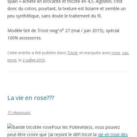
spain » acheté en brocante et tricoté en 4,5.
Algodón
, c’est
donc du coton, pourtant, la texture est bizarre et semble un
peu synthétique, sans doute le traitement du fil.
Modèle tiré de
Tricot mag’
n° 27 (mai / juin 2015), spécial
100% accessoires
.
Cette entrée a été publiée dans
Tricot
, et marquée avec
rose
,
sac
,
tricot
, le
2 juillet 2015
.
La vie en rose???
11 réponses
Pour les Poitevin(e)s, vous pouvez
peut-être croire que j’ai rejoint le défi tricot la
vie en rose des