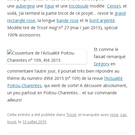
une
aubergine
une
figue
et une
tricoboule
modèle
Cerise
), et
voilà, j’ai terminé la partie tricot de ce projet… revoir le
grand
rectangle rose
, la longue
bande rose
et le
bord argenté
.
Modèle tiré de
Tricot mag’
n° 27 (mai / juin 2015), spécial
100% accessoires
.
Et comme le
faisait remarqué
Grégory
en
commentaire l’autre jour, il pourrait très bien répondre au
thème du numéro d’été 2015 (n° 109) de la revue
l’Actualité
Poitou-Charentes
, qui vient de sortir! A découvrir absolument,
un peu partout en Poitou-Charentes… et sur commande
ailleurs!
Cette entrée a été publiée dans
Tricot
, et marquée avec
rose
,
sac
,
tricot
, le
13 juillet 2015
.