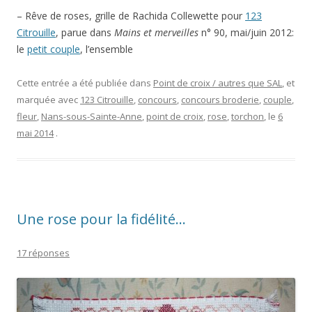
– Rêve de roses, grille de Rachida Collewette pour
123
Citrouille
, parue dans
Mains et merveilles
n° 90, mai/juin 2012:
le
petit couple
, l’ensemble
Cette entrée a été publiée dans
Point de croix / autres que SAL
, et
marquée avec
123 Citrouille
,
concours
,
concours broderie
,
couple
,
fleur
,
Nans-sous-Sainte-Anne
,
point de croix
,
rose
,
torchon
, le
6
mai 2014
.
Une rose pour la fidélité…
17 réponses