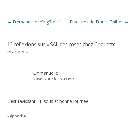
Navigation
←
Emmanuelle m’a gâtée!!!
Fractures de Franck Thilliez
→
des
articles
13 réflexions sur «
SAL des roses chez Criquette,
étape 5
»
Emmanuelle
3 avril 2012 à 7 h 43 min
C’est ravissant !! Bisous et bonne journée !
↓
Répondre