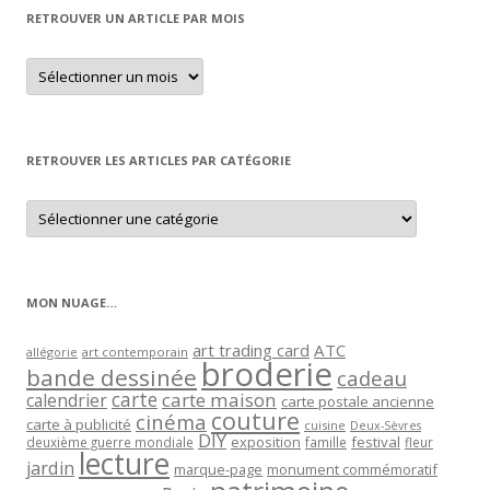
RETROUVER UN ARTICLE PAR MOIS
Retrouver
un
article
par
mois
RETROUVER LES ARTICLES PAR CATÉGORIE
Retrouver
les
articles
par
catégorie
MON NUAGE…
art trading card
ATC
allégorie
art contemporain
broderie
bande dessinée
cadeau
carte
carte maison
calendrier
carte postale ancienne
couture
cinéma
carte à publicité
cuisine
Deux-Sèvres
DIY
exposition
festival
famille
deuxième guerre mondiale
fleur
lecture
jardin
marque-page
monument commémoratif