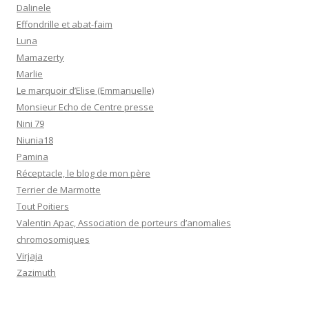
Dalinele
Effondrille et abat-faim
Luna
Mamazerty
Marlie
Le marquoir d’Elise (Emmanuelle)
Monsieur Echo de Centre presse
Nini 79
Niunia18
Pamina
Réceptacle, le blog de mon père
Terrier de Marmotte
Tout Poitiers
Valentin Apac, Association de porteurs d’anomalies
chromosomiques
Virjaja
Zazimuth