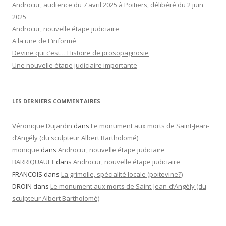
Androcur, audience du 7 avril 2025 à Poitiers, délibéré du 2 juin
2025
Androcur, nouvelle étape judiciaire
A la une de L’informé
Devine qui c’est… Histoire de prosopagnosie
Une nouvelle étape judiciaire importante
LES DERNIERS COMMENTAIRES
Véronique Dujardin
dans
Le monument aux morts de Saint-Jean-
d’Angély (du sculpteur Albert Bartholomé)
monique
dans
Androcur, nouvelle étape judiciaire
BARRIQUAULT
dans
Androcur, nouvelle étape judiciaire
FRANCOIS
dans
La grimolle, spécialité locale (poitevine?)
DROIN
dans
Le monument aux morts de Saint-Jean-d’Angély (du
sculpteur Albert Bartholomé)