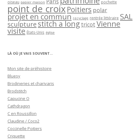
patrimoine
Paris
oiseau
papier maison
pochette
point de croix
Poitiers
polar
projet en commun
SAL
rentrée littéraire
recyclage
stitch a long
Vienne
sculpture
tricot
visite
États-Unis
église
LÀ OÙ JE VAIS SOUVENT…
Mon site de préhistoire
Bluesy
Brodineries et charivaris
Brodstitch
Capucine O
Cathdragon
C en Roussillon
Claudine / Coco2
Coccinelle Poitiers
Criquette