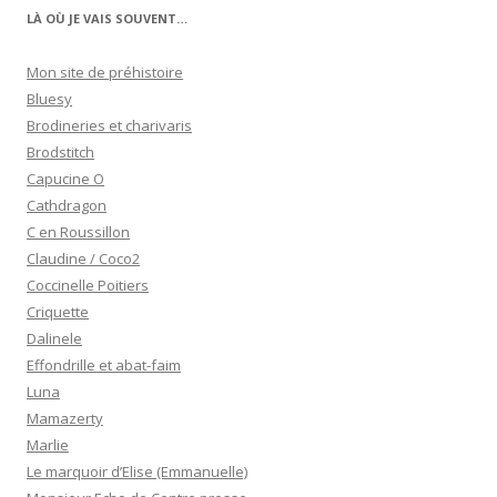
LÀ OÙ JE VAIS SOUVENT…
Mon site de préhistoire
Bluesy
Brodineries et charivaris
Brodstitch
Capucine O
Cathdragon
C en Roussillon
Claudine / Coco2
Coccinelle Poitiers
Criquette
Dalinele
Effondrille et abat-faim
Luna
Mamazerty
Marlie
Le marquoir d’Elise (Emmanuelle)