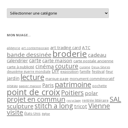
Retrouver
les
articles
par
catégorie
MON NUAGE…
art trading card
ATC
allégorie
art contemporain
broderie
bande dessinée
cadeau
carte
carte maison
calendrier
carte postale ancienne
couture
cinéma
carte à publicité
cuisine
Deux-Sèvres
DIY
exposition
festival
famille
deuxième guerre mondiale
fleur
lecture
jardin
marque-page
monument commémoratif
patrimoine
Paris
oiseau
papier maison
pochette
point de croix
Poitiers
polar
projet en commun
SAL
rentrée littéraire
recyclage
stitch a long
Vienne
sculpture
tricot
visite
États-Unis
église