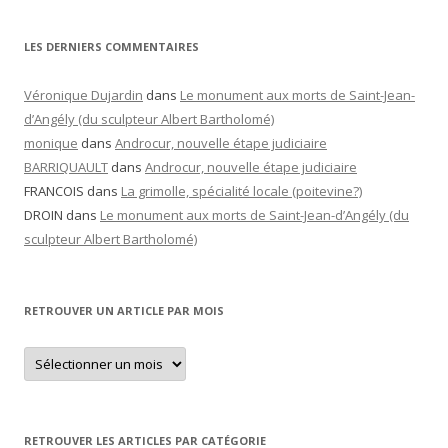
LES DERNIERS COMMENTAIRES
Véronique Dujardin
dans
Le monument aux morts de Saint-Jean-
d’Angély (du sculpteur Albert Bartholomé)
monique
dans
Androcur, nouvelle étape judiciaire
BARRIQUAULT
dans
Androcur, nouvelle étape judiciaire
FRANCOIS
dans
La grimolle, spécialité locale (poitevine?)
DROIN
dans
Le monument aux morts de Saint-Jean-d’Angély (du
sculpteur Albert Bartholomé)
RETROUVER UN ARTICLE PAR MOIS
Retrouver
un
article
par
mois
RETROUVER LES ARTICLES PAR CATÉGORIE