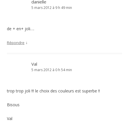
danielle
5 mars 2012 à 9 h 49 min
de + en+ joli….
↓
Répondre
Val
5 mars 2012 à 0 h 54 min
trop trop joli !!! le choix des couleurs est superbe !!
Bisous
Val