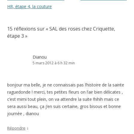
des
HR, étape 4, la couture
articles
15 réflexions sur «
SAL des roses chez Criquette,
étape 3
»
Dianou
5 mars 2012 à 6 h 32 min
bonjour ma belle, je ne connaissais pas l’histoire de la sainte
raguedonde ! merci, tes petites fleurs on l’air bien délicates ,
c’est mimi tout plein, on va attendre la suite !hihih mais ce
sera aussi beau, ça j’en suis certaine, gros bisous et bonne
journée , dianou
↓
Répondre