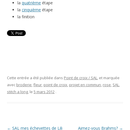
la
quatrième
étape
la
cinquième
étape
la finition
Cette entrée a été publiée dans
Point de croix / SAL
, et marquée
avec
broderie
,
fleur
,
point de croix
,
projet en commun
,
rose
,
SAL
,
stitch a long
, le
5 mars 2012
.
Navigation
←
SAL mes échevettes de Lili
Aimez-vous Brahms?
→