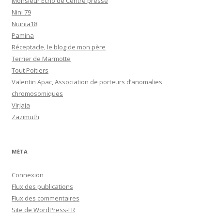
Monsieur Echo de Centre presse
Nini 79
Niunia18
Pamina
Réceptacle, le blog de mon père
Terrier de Marmotte
Tout Poitiers
Valentin Apac, Association de porteurs d’anomalies
chromosomiques
Virjaja
Zazimuth
MÉTA
Connexion
Flux des publications
Flux des commentaires
Site de WordPress-FR