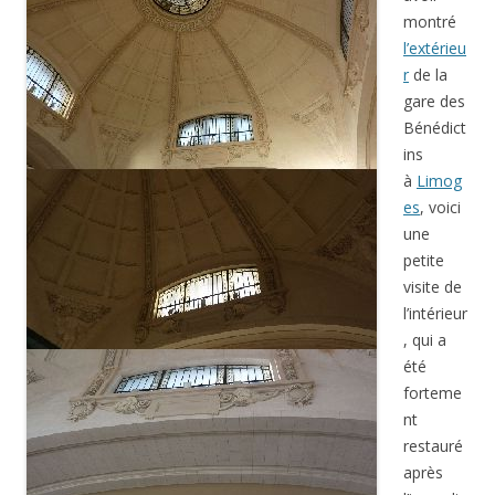
montré
l’extérieu
r
de la
gare des
Bénédict
ins
à
Limog
es
, voici
une
petite
visite de
l’intérieur
, qui a
été
forteme
nt
restauré
après