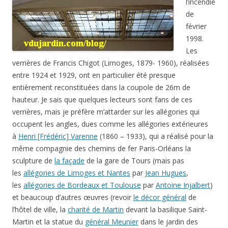
l’incendie
de
février
1998.
Les
verrières de Francis Chigot (Limoges, 1879- 1960), réalisées
entre 1924 et 1929, ont en particulier été presque
entièrement reconstituées dans la coupole de 26m de
hauteur. Je sais que quelques lecteurs sont fans de ces
verrières, mais je préfère m’attarder sur les allégories qui
occupent les angles, dues comme les allégories extérieures
à
Henri [Frédéric] Varenne
(1860 – 1933), qui a réalisé pour la
même compagnie des chemins de fer Paris-Orléans la
sculpture de
la façade
de la gare de Tours (mais pas
les
allégories de Limoges et Nantes
par
Jean Hugues
,
les
allégories de Bordeaux et Toulouse
par
Antoine Injalbert
)
et beaucoup d’autres œuvres (revoir
le décor général
de
l’hôtel de ville, la
charité de Martin
devant la basilique Saint-
Martin et la statue du
général Meunier
dans le jardin des