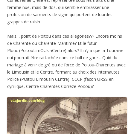
Curieusement, elle est représentée sous les traits d’une
femme nue, mais de dos, qui semble embrasser une
profusion de sarments de vigne qui portent de lourdes
grappes de raisin.
Mais… point de Poitou dans ces allégories??? Encore moins
de Charente ou Charente-Maritime? Et le futur
Plouc (PoitouLimOUsinCentre) alors? Il n’y a que la Touraine
qui pourrait être rattachée dans ce hall de gare… Quid du
mariage à venir de gré ou de force de Poitou-Charentes avec
le Limousin et le Centre, formant au choix des internautes
Police (POitou LImousin CEntre), CCCP (façon URSS en
cyrillique, Centre Charentes Corrèze Poitou)?