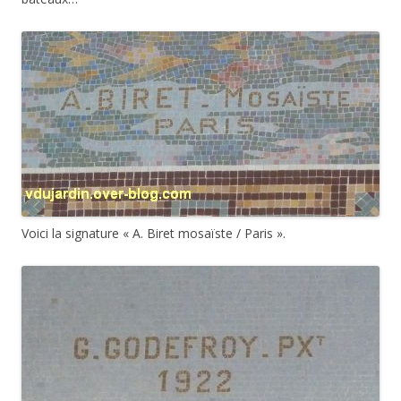
Voici la signature « A. Biret mosaïste / Paris ».
Et la signature du cartonniste avec la date : « G. Godefroy Pxt
/ 1922 » (Pxt pour pixit, a peint).