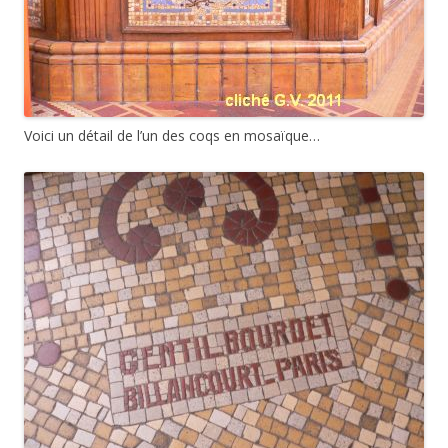
Ces mosaïques portent la signature « Gentil Bourdet /
Billancourt – Paris », l’un des principaux mosaïstes parisiens
des années 1920 (à retrouver sur
leur site
) : en 1925, à
l’exposition internationale des arts décoratifs à Paris, dans la
galerie des marbres (Plumet), la décoration en mosaïque a
été confiée sur onze travées à la Maison Biret (qui a aussi
réalisé les mosaïques de la
gare
de la Rochelle) et pour treize