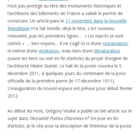
décembre 2011, à quelques jours du centenaire de la pose
officielle de la première pierre (le 17 décembre 1911).
L’inauguration du nouvel espace est prévue pour début février
2012.
Au début du mois, Grégory Vouhé a publié un bel article sur le
sujet dans
l’Actualité Poitou-Charentes
n° 94 (voir en fin
d’article). Je le cite pour la description de l’intérieur de la poste
:
«
Cette façade invite à gagner la grande salle, où Guinet a
déployé toute la mesure de son talent, cette fois en
collaboration avec les fameux mosaïstes Alphonse Gentil et
Eugène Bourdet qui s’étaient associés en 1901 pour fonder une
société de grès et céramique
installée à Billancourt. De la
piscine de Roubaix,actuel musée d’Art et d’Industrie, aux
mosaïques du centre de tri postal Saint-Jean de Bordeaux en
passant par de nombreux décors réalisés à Nancy, la plupart
de leurs oeuvres sont reconnues et protégées au titre des