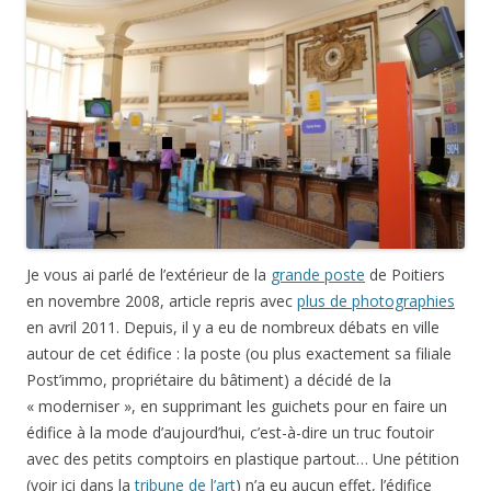
Je vous ai parlé de l’extérieur de la
grande poste
de Poitiers
en novembre 2008, article repris avec
plus de photographies
en avril 2011. Depuis, il y a eu de nombreux débats en ville
autour de cet édifice : la poste (ou plus exactement sa filiale
Post’immo, propriétaire du bâtiment) a décidé de la
« moderniser », en supprimant les guichets pour en faire un
édifice à la mode d’aujourd’hui, c’est-à-dire un truc foutoir
avec des petits comptoirs en plastique partout… Une pétition
(voir ici dans la
tribune de l’art
) n’a eu aucun effet, l’édifice
n’est pas protégé au titre des monuments historiques et
l’architecte des bâtiments de France a validé le permis de
construire. Un article paru le
11 novembre dans la Nouvelle
République
m’a fait bondir, déjà le titre,
L’art nouveau
renouvelé
, puis les premières lignes… »
Les esprits se sont
calmés «
… ben voyons… Il ne s’agit ici ni d’une
restauration
,
ni même d’une
restitution
, mais bien d’une
dénaturation
(suivre les liens ou voir en fin d’article) du projet d’origine de
l’architecte Hilaire Guinet. Le hall de la poste rouvrira le 5