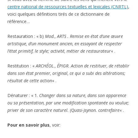
dans son état premier, original, ce qui a subi des altérations;
résultat de cette action
« .
Dénaturer : « 1.
Changer dans sa nature, dans son apparence
ou sa présentation, par une modification spontanée ou voulue;
priver de son caractère naturel. (Quasi-)synon. contrefaire
« .
Pour en savoir plus
, voir:
Un article de Grégory Vouhé paru dans
l’Actualité Poitou-
Charentes
n° 94 (automne 2011) :
Le chef-d’oeuvre d’Hilaire
Guinet
, p. 20-23.
– le
site
des mosaïstes Gentil et Bourdet.
Cette entrée a été publiée dans
Poitiers, chroniques
, et marquée
avec
guichet
,
Hilaire Guinet
,
menuiserie
,
mosaïque
,
patrimoine
,
Poitiers
,
poste
,
restauration
,
Vienne
, le
22 novembre 2011
.