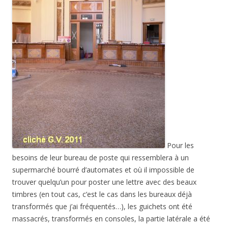
Pour les
besoins de leur bureau de poste qui ressemblera à un
supermarché bourré d’automates et où il impossible de
trouver quelqu’un pour poster une lettre avec des beaux
timbres (en tout cas, c’est le cas dans les bureaux déjà
transformés que j’ai fréquentés…), les guichets ont été
massacrés, transformés en consoles, la partie latérale a été
« démontée » ainsi que plusieurs éléments (boiseries mais
aussi les panneaux de mosaïque et les carreaux de
céramique, qui formaient un tout) pour faire de la place
(enfin, « démontés », c’est ce que dit la poste, j’espère qu’ils
sont conservés en lieu sûr et ne seront pas détruits ou
vendus à des antiquaires). Le permis de construire
(consultable à la mairie) disait : «
une travée [du guichet] ne
sera pas reposée pour permettre le passage. Des éléments de
bois moulurés dans l’esprit des consoles
[sic, il s’agissait de
guichets…]
seront posés pour fermer les deux extrémités du