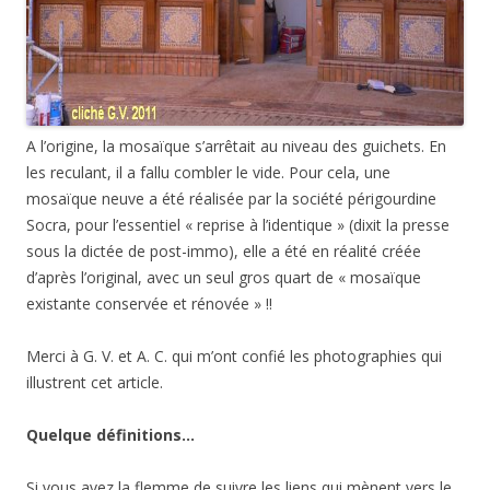
sous la dictée de post-immo), elle a été en réalité créée
d’après l’original, avec un seul gros quart de « mosaïque
existante conservée et rénovée » !!
Merci à G. V. et A. C. qui m’ont confié les photographies qui
illustrent cet article.
Quelque définitions…
Si vous avez la flemme de suivre les liens qui mènent vers le
centre national de ressources textuelles et lexicales (CNRTL)
,
voici quelques définitions tirés de ce dictionnaire de
référence…
Restauration : « b)
Mod., ARTS . Remise en état d’une œuvre
artistique, d’un monument ancien, en essayant de respecter
l’état primitif, le style; activité, métier de restaurateur
« .
Restitution : «
ARCHÉOL., ÉPIGR. Action de restituer, de rétablir