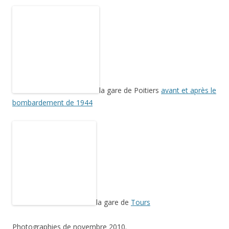
la gare de Poitiers
avant et après le bombardement de 1944
la gare de
Tours
Photographies de novembre 2010.
Cette entrée a été publiée dans
Visites, musées et expositions
, et
marquée avec
algue
,
allégorie
,
Bretagne
,
carte postale ancienne
,
châtaigne
,
châtaignier
,
coquillage
,
étoile de mer
,
femme
,
feuille
,
Francis Chigot
,
gare
,
guichet
,
Haute-Vienne
,
Henri Varenne
,
Limoges
,
Limousin
,
poisson
,
porcelaine
,
raisin
,
rose
,
sculpture
,
Touraine
,
vase
,
vigne
, le
17 juin 2014
.