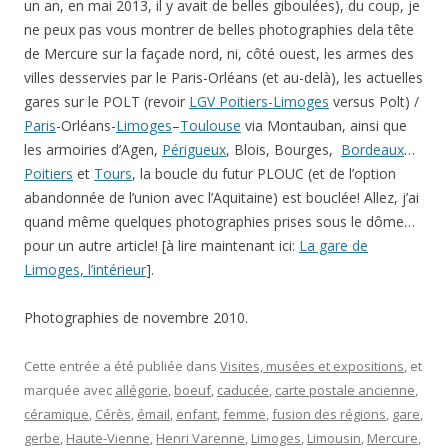
un an, en mai 2013, il y avait de belles giboulées), du coup, je
ne peux pas vous montrer de belles photographies dela tête
de Mercure sur la façade nord, ni, côté ouest, les armes des
villes desservies par le Paris-Orléans (et au-delà), les actuelles
gares sur le POLT (revoir
LGV Poitiers-Limoges
versus Polt) /
Paris
-Orléans-
Limoges
–
Toulouse
via Montauban, ainsi que
les armoiries d’Agen,
Périgueux
, Blois, Bourges,
Bordeaux
…
Poitiers
et
Tours
, la boucle du futur PLOUC (et de l’option
abandonnée de l’union avec l’Aquitaine) est bouclée! Allez, j’ai
quand même quelques photographies prises sous le dôme…
pour un autre article! [à lire maintenant ici:
La gare de
Limoges, l’intérieur
].
Photographies de novembre 2010.
Cette entrée a été publiée dans
Visites, musées et expositions
, et
marquée avec
allégorie
,
boeuf
,
caducée
,
carte postale ancienne
,
céramique
,
Cérès
,
émail
,
enfant
,
femme
,
fusion des régions
,
gare
,
gerbe
,
Haute-Vienne
,
Henri Varenne
,
Limoges
,
Limousin
,
Mercure
,