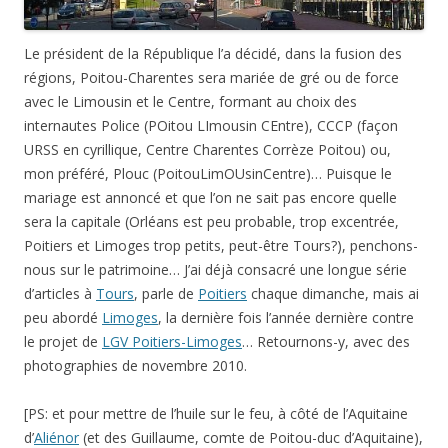
Le président de la République l’a décidé, dans la fusion des
régions, Poitou-Charentes sera mariée de gré ou de force
avec le Limousin et le Centre, formant au choix des
internautes Police (POitou LImousin CEntre), CCCP (façon
URSS en cyrillique, Centre Charentes Corrèze Poitou) ou,
mon préféré, Plouc (PoitouLimOUsinCentre)… Puisque le
mariage est annoncé et que l’on ne sait pas encore quelle
sera la capitale (Orléans est peu probable, trop excentrée,
Poitiers et Limoges trop petits, peut-être Tours?), penchons-
nous sur le patrimoine… J’ai déjà consacré une longue série
d’articles à
Tours
, parle de
Poitiers
chaque dimanche, mais ai
peu abordé
Limoges
, la dernière fois l’année dernière contre
le projet de
LGV Poitiers-Limoges
… Retournons-y, avec des
photographies de novembre 2010.
[PS: et pour mettre de l’huile sur le feu, à côté de l’Aquitaine
d’
Aliénor
(et des Guillaume, comte de Poitou-duc d’Aquitaine),