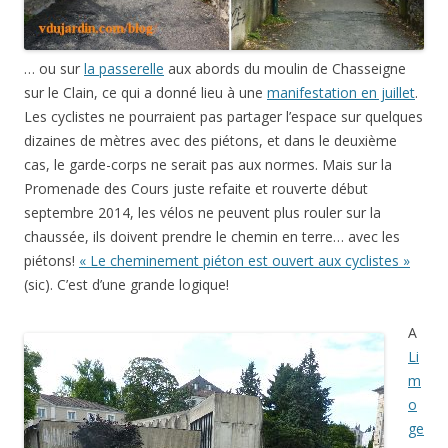
… ou sur
la passerelle
aux abords du moulin de Chasseigne
sur le Clain, ce qui a donné lieu à une
manifestation en juillet
.
Les cyclistes ne pourraient pas partager l’espace sur quelques
dizaines de mètres avec des piétons, et dans le deuxième
cas, le garde-corps ne serait pas aux normes. Mais sur la
Promenade des Cours juste refaite et rouverte début
septembre 2014, les vélos ne peuvent plus rouler sur la
chaussée, ils doivent prendre le chemin en terre… avec les
piétons!
« Le cheminement piéton est ouvert aux cyclistes »
(sic). C’est d’une grande logique!
A
Li
m
o
ge