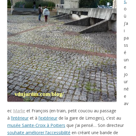
s
,
o
ù
j’a
i
pa
ss
é
un
e
jo
ur
né
e
av
ec
Marlie
et François (en train, petit coucou au passage
à
l’intérieur
et à
l’extérieur
de la gare de Limoges), c’est au
musée Sainte-Croix à Poitiers
que j’ai pensé… Son directeur
souhaite améliorer l’accessibilité
en créant une bande de