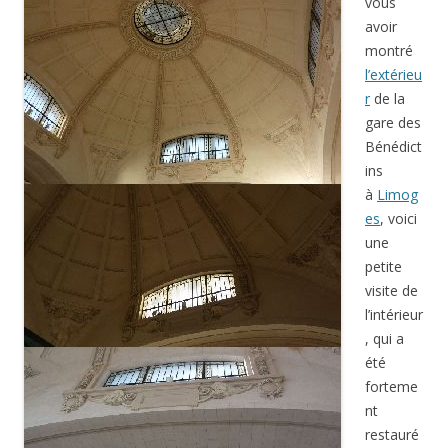
vous
avoir
montré
l’extérieu
r
de la
gare des
Bénédict
ins
à
Limog
es
, voici
une
petite
visite de
l’intérieur
, qui a
été
forteme
nt
restauré