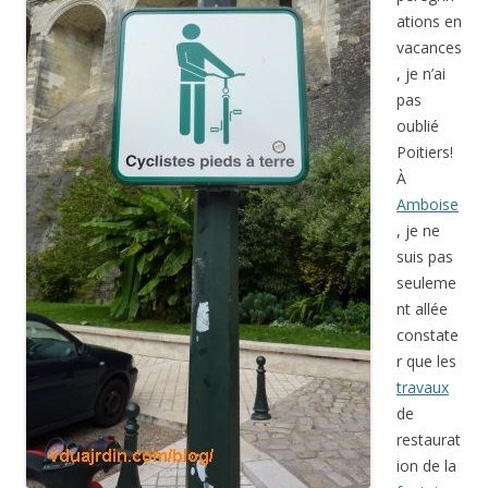
ations en
vacances
, je n’ai
pas
oublié
Poitiers!
À
Amboise
, je ne
suis pas
seuleme
nt allée
constate
r que les
travaux
de
restaurat
ion de la