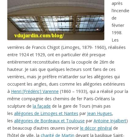
après
l’incendie
de
février
1998.
Les
verrières de Francis Chigot (Limoges, 1879- 1960), réalisées
entre 1924 et 1929, ont en particulier été presque
entièrement reconstituées dans la coupole de 26m de
hauteur. Je sais que quelques lecteurs sont fans de ces
verrières, mais je préfère m’attarder sur les allégories qui
occupent les angles, dues comme les allégories extérieures
à
Henri [Frédéric] Varenne
(1860 – 1933), qui a réalisé pour la
même compagnie des chemins de fer Paris-Orléans la
sculpture de
la façade
de la gare de Tours (mais pas
les
allégories de Limoges et Nantes
par
Jean Hugues
,
les
allégories de Bordeaux et Toulouse
par
Antoine Injalbert
)
et beaucoup d’autres œuvres (revoir
le décor général
de
l’hôtel de ville, la
charité de Martin
devant la basilique Saint-