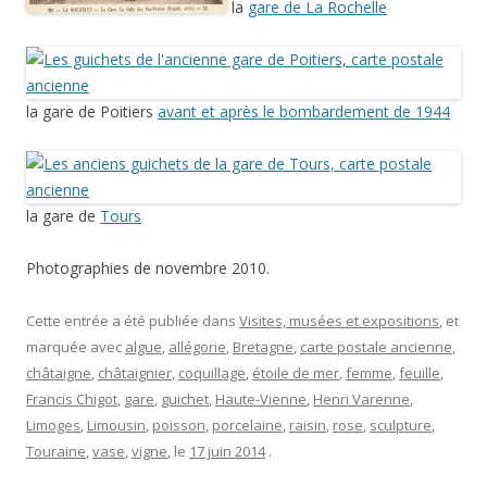
la
gare de La Rochelle
la gare de Poitiers
avant et après le bombardement de 1944
la gare de
Tours
Photographies de novembre 2010.
Cette entrée a été publiée dans
Visites, musées et expositions
, et
marquée avec
algue
,
allégorie
,
Bretagne
,
carte postale ancienne
,
châtaigne
,
châtaignier
,
coquillage
,
étoile de mer
,
femme
,
feuille
,
Francis Chigot
,
gare
,
guichet
,
Haute-Vienne
,
Henri Varenne
,
Limoges
,
Limousin
,
poisson
,
porcelaine
,
raisin
,
rose
,
sculpture
,
Touraine
,
vase
,
vigne
, le
17 juin 2014
.