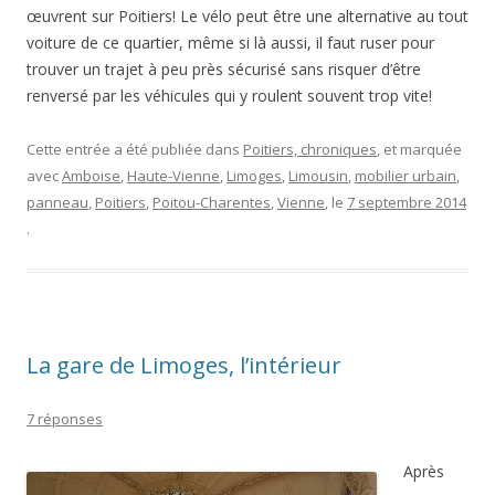
œuvrent sur Poitiers! Le vélo peut être une alternative au tout
voiture de ce quartier, même si là aussi, il faut ruser pour
trouver un trajet à peu près sécurisé sans risquer d’être
renversé par les véhicules qui y roulent souvent trop vite!
Cette entrée a été publiée dans
Poitiers, chroniques
, et marquée
avec
Amboise
,
Haute-Vienne
,
Limoges
,
Limousin
,
mobilier urbain
,
panneau
,
Poitiers
,
Poitou-Charentes
,
Vienne
, le
7 septembre 2014
.
La gare de Limoges, l’intérieur
7 réponses
Après