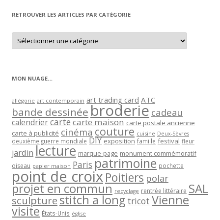
RETROUVER LES ARTICLES PAR CATÉGORIE
Retrouver
les
articles
par
catégorie
MON NUAGE…
art trading card
ATC
allégorie
art contemporain
broderie
bande dessinée
cadeau
carte
carte maison
calendrier
carte postale ancienne
couture
cinéma
carte à publicité
cuisine
Deux-Sèvres
DIY
exposition
festival
famille
deuxième guerre mondiale
fleur
lecture
jardin
marque-page
monument commémoratif
patrimoine
Paris
oiseau
papier maison
pochette
point de croix
Poitiers
polar
projet en commun
SAL
rentrée littéraire
recyclage
stitch a long
Vienne
sculpture
tricot
visite
États-Unis
église