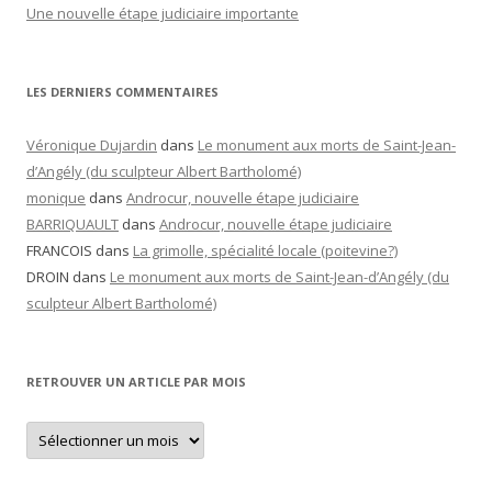
Une nouvelle étape judiciaire importante
LES DERNIERS COMMENTAIRES
Véronique Dujardin
dans
Le monument aux morts de Saint-Jean-
d’Angély (du sculpteur Albert Bartholomé)
monique
dans
Androcur, nouvelle étape judiciaire
BARRIQUAULT
dans
Androcur, nouvelle étape judiciaire
FRANCOIS
dans
La grimolle, spécialité locale (poitevine?)
DROIN
dans
Le monument aux morts de Saint-Jean-d’Angély (du
sculpteur Albert Bartholomé)
RETROUVER UN ARTICLE PAR MOIS
Retrouver
un
article
par
mois