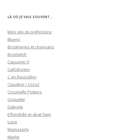
LÀ OÙ JE VAIS SOUVENT…
Mon site de préhistoire
Bluesy
Brodineries et charivaris
Brodstitch
Capucine O
Cathdragon
C en Roussillon
Claudine / Coco2
Coccinelle Poitiers
Criquette
Dalinele
Effondrille et abat-faim
Luna
Mamazerty
Marlie