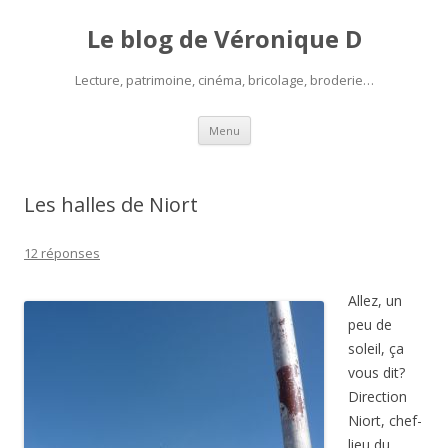
Le blog de Véronique D
Lecture, patrimoine, cinéma, bricolage, broderie…
Aller
Menu
au
contenu
Les halles de Niort
12 réponses
Allez, un
peu de
soleil, ça
vous dit?
Direction
Niort, chef-
lieu du