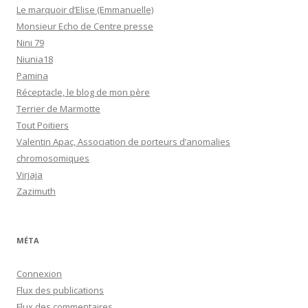
Le marquoir d’Elise (Emmanuelle)
Monsieur Echo de Centre presse
Nini 79
Niunia18
Pamina
Réceptacle, le blog de mon père
Terrier de Marmotte
Tout Poitiers
Valentin Apac, Association de porteurs d’anomalies
chromosomiques
Virjaja
Zazimuth
MÉTA
Connexion
Flux des publications
Flux des commentaires