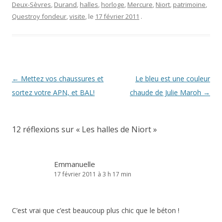
Deux-Sèvres
,
Durand
,
halles
,
horloge
,
Mercure
,
Niort
,
patrimoine
,
Questroy fondeur
,
visite
, le
17 février 2011
.
Navigation
←
Mettez vos chaussures et
Le bleu est une couleur
des
sortez votre APN, et BAL!
chaude de Julie Maroh
→
articles
12 réflexions sur «
Les halles de Niort
»
Emmanuelle
17 février 2011 à 3 h 17 min
C’est vrai que c’est beaucoup plus chic que le béton !