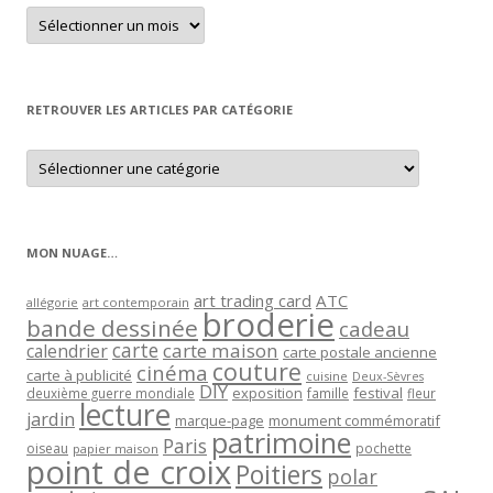
Retrouver
un
article
par
mois
RETROUVER LES ARTICLES PAR CATÉGORIE
Retrouver
les
articles
par
catégorie
MON NUAGE…
art trading card
ATC
allégorie
art contemporain
broderie
bande dessinée
cadeau
carte
carte maison
calendrier
carte postale ancienne
couture
cinéma
carte à publicité
cuisine
Deux-Sèvres
DIY
exposition
festival
famille
deuxième guerre mondiale
fleur
lecture
jardin
marque-page
monument commémoratif
patrimoine
Paris
oiseau
papier maison
pochette
point de croix
Poitiers
polar