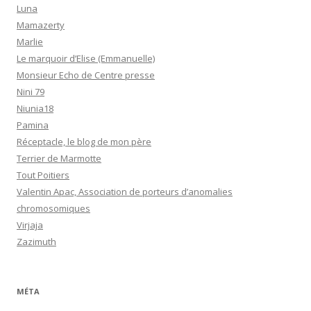
Luna
Mamazerty
Marlie
Le marquoir d’Elise (Emmanuelle)
Monsieur Echo de Centre presse
Nini 79
Niunia18
Pamina
Réceptacle, le blog de mon père
Terrier de Marmotte
Tout Poitiers
Valentin Apac, Association de porteurs d’anomalies
chromosomiques
Virjaja
Zazimuth
MÉTA