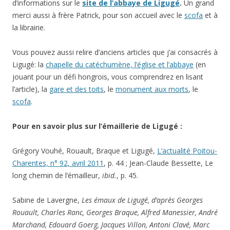
d’informations sur le
site de l’abbaye de Ligugé
.
Un grand
merci aussi à frère Patrick, pour son accueil avec le
scofa
et à
la librairie.
Vous pouvez aussi relire d’anciens articles que j’ai consacrés à
Ligugé: la
chapelle du catéchumène, l’église et l’abbaye
(en
jouant pour un défi hongrois, vous comprendrez en lisant
l’article), la
gare et des toits
, le
monument aux morts
, le
scofa
.
Pour en savoir plus sur l’émaillerie de Ligugé :
Grégory Vouhé, Rouault, Braque et Ligugé,
L’actualité Poitou-
Charentes, n° 92, avril 2011
, p. 44 ; Jean-Claude Bessette, Le
long chemin de l’émailleur,
ibid.
, p. 45.
Sabine de Lavergne,
Les émaux de Ligugé, d’après Georges
Rouault, Charles Ranc, Georges Braque, Alfred Manessier, André
Marchand, Edouard Goerg, Jacques Villon, Antoni Clavé, Marc