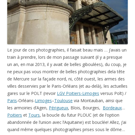
Le jour de ces photographies, il faisait beau mais … j’avais un
train à prendre, lors de mon passage suivant (il y a presque
un an, en mai 2013, il y avait de belles giboulées), du coup, je
ne peux pas vous montrer de belles photographies dela tête
de Mercure sur la façade nord, ni, côté ouest, les armes des
villes desservies par le Paris-Orléans (et au-delà), les actuelles
gares sur le POLT (revoir
LGV Poitiers-Limoges
versus Polt) /
Paris
-Orléans-
Limoges
–
Toulouse
via Montauban, ainsi que
les armoiries d’Agen,
Périgueux
, Blois, Bourges,
Bordeaux
…
Poitiers
et
Tours
, la boucle du futur PLOUC (et de l’option
abandonnée de l’union avec l’Aquitaine) est bouclée! Allez, j’ai
quand même quelques photographies prises sous le dôme…