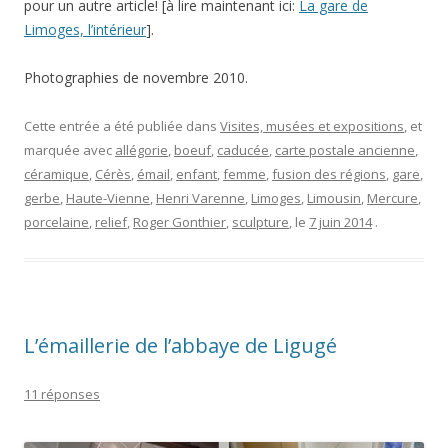
pour un autre article! [à lire maintenant ici:
La gare de
Limoges, l’intérieur
].
Photographies de novembre 2010.
Cette entrée a été publiée dans
Visites, musées et expositions
, et
marquée avec
allégorie
,
boeuf
,
caducée
,
carte postale ancienne
,
céramique
,
Cérès
,
émail
,
enfant
,
femme
,
fusion des régions
,
gare
,
gerbe
,
Haute-Vienne
,
Henri Varenne
,
Limoges
,
Limousin
,
Mercure
,
porcelaine
,
relief
,
Roger Gonthier
,
sculpture
, le
7 juin 2014
.
L’émaillerie de l’abbaye de Ligugé
11 réponses