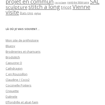
projet en commun
SAL
rentrée littéraire
recyclage
stitch a long
Vienne
sculpture
tricot
visite
États-Unis
église
LÀ OÙ JE VAIS SOUVENT…
Mon site de préhistoire
Bluesy
Brodineries et charivaris
Brodstitch
Capucine O
Cathdragon
C en Roussillon
Claudine / Coco2
Coccinelle Poitiers
Criquette
Dalinele
Effondrille et abat-faim