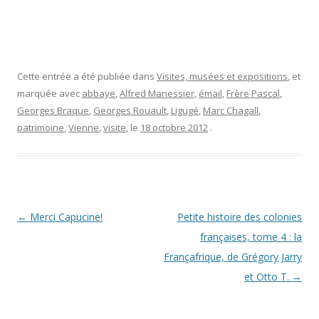
Cette entrée a été publiée dans
Visites, musées et expositions
, et
marquée avec
abbaye
,
Alfred Manessier
,
émail
,
Frère Pascal
,
Georges Braque
,
Georges Rouault
,
Ligugé
,
Marc Chagall
,
patrimoine
,
Vienne
,
visite
, le
18 octobre 2012
.
Navigation
←
Merci Capucine!
Petite histoire des colonies
des
françaises, tome 4 : la
articles
Françafrique, de Grégory Jarry
et Otto T.
→