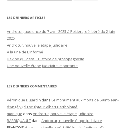
LES DERNIERS ARTICLES
Androcur, audience du 7 avril 2025 à Poitiers, délibéré du 2 juin
2025
Androcur, nouvelle étape judiciaire
A la une de L’informé
Devine qui c’est… Histoire de prosopagnosie
Une nouvelle étape judiciaire importante
LES DERNIERS COMMENTAIRES
Véronique Dujardin
dans
Le monument aux morts de Saint-Jean-
d’Angély (du sculpteur Albert Bartholomé)
monique
dans
Androcur, nouvelle étape judiciaire
BARRIQUAULT
dans
Androcur, nouvelle étape judiciaire
FRANCOIS
dans
La grimolle, spécialité locale (poitevine?)