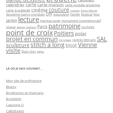
carte
carte maison
calendrier
carte postale ancienne
couture
cinéma
carte à publicité
cuisine
Deux-Sèvres
DIY
exposition
festival
famille
deuxième guerre mondiale
fleur
lecture
jardin
marque-page
monument commémoratif
patrimoine
Paris
oiseau
papier maison
pochette
point de croix
Poitiers
polar
projet en commun
SAL
rentrée littéraire
recyclage
stitch a long
Vienne
sculpture
tricot
visite
États-Unis
église
LÀ OÙ JE VAIS SOUVENT…
Mon site de préhistoire
Bluesy
Brodineries et charivaris
Brodstitch
Capucine O
Cathdragon