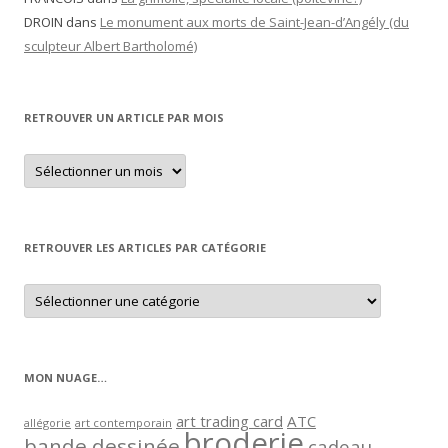
DROIN
dans
Le monument aux morts de Saint-Jean-d’Angély (du
sculpteur Albert Bartholomé)
RETROUVER UN ARTICLE PAR MOIS
Retrouver
un
article
par
mois
RETROUVER LES ARTICLES PAR CATÉGORIE
Retrouver
les
articles
par
catégorie
MON NUAGE…
art trading card
ATC
allégorie
art contemporain
broderie
bande dessinée
cadeau