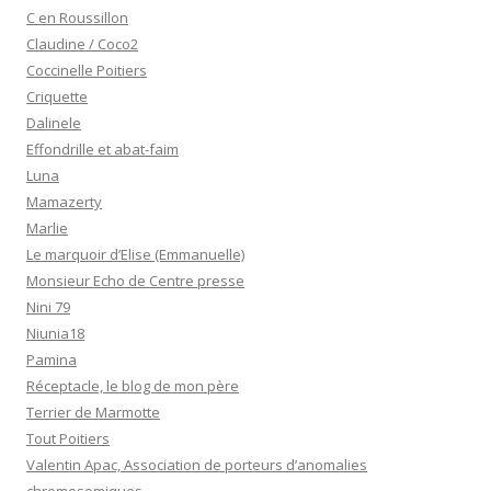
C en Roussillon
Claudine / Coco2
Coccinelle Poitiers
Criquette
Dalinele
Effondrille et abat-faim
Luna
Mamazerty
Marlie
Le marquoir d’Elise (Emmanuelle)
Monsieur Echo de Centre presse
Nini 79
Niunia18
Pamina
Réceptacle, le blog de mon père
Terrier de Marmotte
Tout Poitiers
Valentin Apac, Association de porteurs d’anomalies