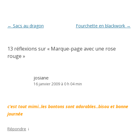
Navigation
←
Sacs au dragon
Fourchette en blackwork
→
des
articles
13 réflexions sur «
Marque-page avec une rose
rouge
»
josiane
16 janvier 2009 à 0 h 04 min
c’est tout mimi..les bontons sont adorables..bisou et bonne
journée
↓
Répondre