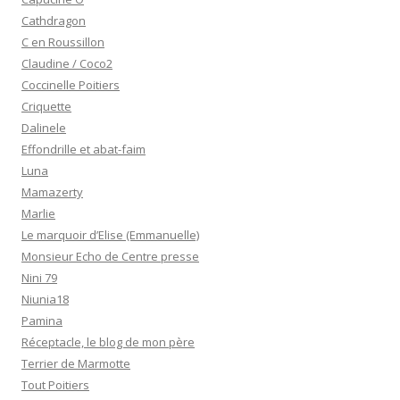
Cathdragon
C en Roussillon
Claudine / Coco2
Coccinelle Poitiers
Criquette
Dalinele
Effondrille et abat-faim
Luna
Mamazerty
Marlie
Le marquoir d’Elise (Emmanuelle)
Monsieur Echo de Centre presse
Nini 79
Niunia18
Pamina
Réceptacle, le blog de mon père
Terrier de Marmotte
Tout Poitiers