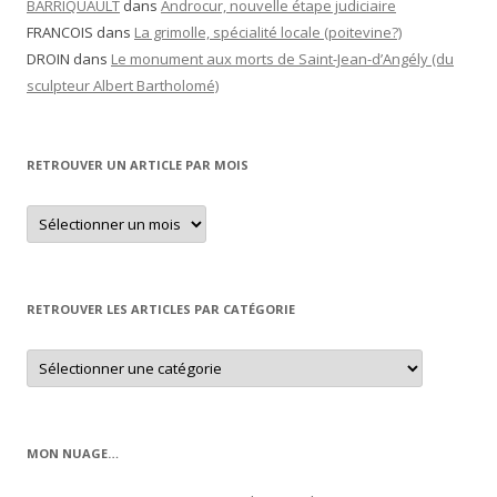
BARRIQUAULT
dans
Androcur, nouvelle étape judiciaire
FRANCOIS
dans
La grimolle, spécialité locale (poitevine?)
DROIN
dans
Le monument aux morts de Saint-Jean-d’Angély (du
sculpteur Albert Bartholomé)
RETROUVER UN ARTICLE PAR MOIS
Retrouver
un
article
par
mois
RETROUVER LES ARTICLES PAR CATÉGORIE
Retrouver
les
articles
par
catégorie
MON NUAGE…