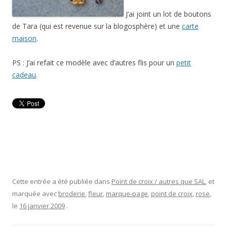
J’ai joint un lot de boutons
de Tara (qui est revenue sur la blogosphère) et une
carte
maison
.
PS : J’ai refait ce modèle avec d’autres flis pour un
petit
cadeau
.
Cette entrée a été publiée dans
Point de croix / autres que SAL
, et
marquée avec
broderie
,
fleur
,
marque-page
,
point de croix
,
rose
,
le
16 janvier 2009
.