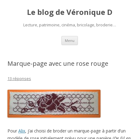
Le blog de Véronique D
Lecture, patrimoine, cinéma, bricolage, broderie…
Aller
Menu
au
contenu
Marque-page avec une rose rouge
13 réponses
Pour
Alix
, j’ai choisi de broder un marque-page à partir d’un
modèle de rose initialement prévu pour une panière (
De Fil en