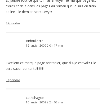
Et j’adore tout ce que tu m’as envoyé… le marque-page est
d’ores et déjà dans les pages du roman que je suis en train
de lire… le dernier Marc Levy !!
↓
Répondre
Bidoullette
16 janvier 2009 à 0 h 17 min
Excellent ce marque page printanier, que dis-je estival!!! Elle
sera super contente!!!!!!!!!!!
↓
Répondre
cathdragon
16 janvier 2009 à 2 h 05 min