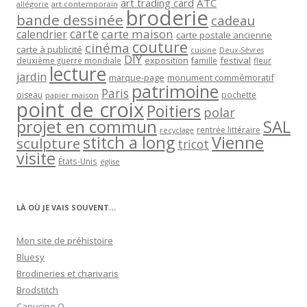
art trading card
ATC
allégorie
art contemporain
broderie
bande dessinée
cadeau
carte
carte maison
calendrier
carte postale ancienne
couture
cinéma
carte à publicité
cuisine
Deux-Sèvres
DIY
exposition
festival
famille
deuxième guerre mondiale
fleur
lecture
jardin
marque-page
monument commémoratif
patrimoine
Paris
oiseau
papier maison
pochette
point de croix
Poitiers
polar
projet en commun
SAL
rentrée littéraire
recyclage
stitch a long
Vienne
sculpture
tricot
visite
États-Unis
église
LÀ OÙ JE VAIS SOUVENT…
Mon site de préhistoire
Bluesy
Brodineries et charivaris
Brodstitch
Capucine O