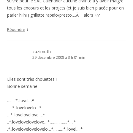
suivre pour le SAL Calendrier aucune crainte à y avoir malgré
tous les encours et les projets (et je suis bien placée pour en
parler hi!hi!) grillette rapido/presto….À + alors ???
↓
Répondre
zazimuth
29 décembre 2008 à 3 h 01 min
Elles sont très chouettes !
Bonne semaine
……..*..lovel…*
…..*..lovelovelo…*
…*..lovelovelove….*
..*.lovelovelovelove…*…………….*….*
.*..lovelovelovelovelo…*………*..lovel….*