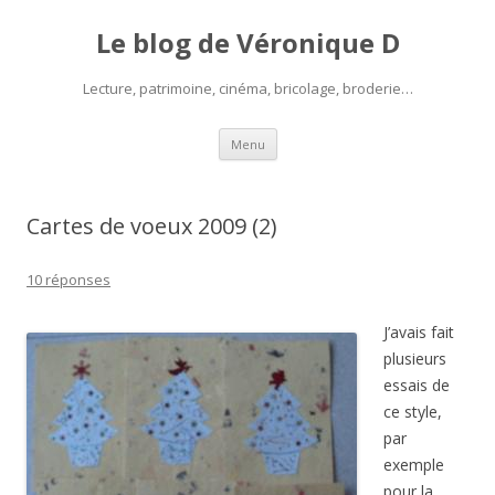
Le blog de Véronique D
Lecture, patrimoine, cinéma, bricolage, broderie…
Aller
Menu
au
contenu
Cartes de voeux 2009 (2)
10 réponses
J’avais fait
plusieurs
essais de
ce style,
par
exemple
pour la