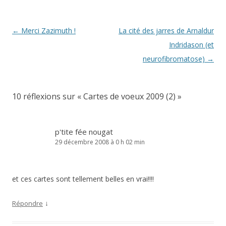
Navigation
←
Merci Zazimuth !
La cité des jarres de Arnaldur
des
Indridason (et
articles
neurofibromatose)
→
10 réflexions sur «
Cartes de voeux 2009 (2)
»
p'tite fée nougat
29 décembre 2008 à 0 h 02 min
et ces cartes sont tellement belles en vrai!!!!
↓
Répondre