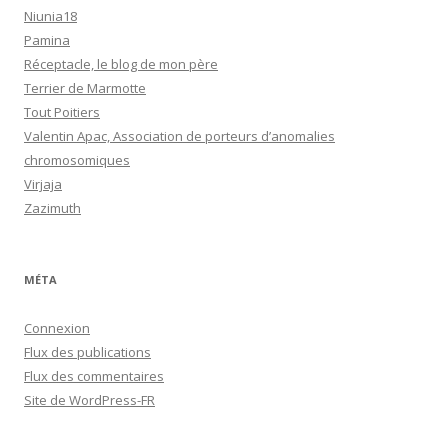
Niunia18
Pamina
Réceptacle, le blog de mon père
Terrier de Marmotte
Tout Poitiers
Valentin Apac, Association de porteurs d’anomalies
chromosomiques
Virjaja
Zazimuth
MÉTA
Connexion
Flux des publications
Flux des commentaires
Site de WordPress-FR