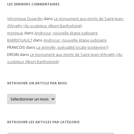
LES DERNIERS COMMENTAIRES
Véronique Dujardin
dans
Le monument aux morts de Saint-Jean-
d’Angély (du sculpteur Albert Bartholomé)
monique
dans
Androcur, nouvelle étape judiciaire
BARRIQUAULT
dans
Androcur, nouvelle étape judiciaire
FRANCOIS
dans
La grimolle, spécialité locale (poitevine?)
DROIN
dans
Le monument aux morts de Saint-Jean-d’Angély (du
sculpteur Albert Bartholomé)
RETROUVER UN ARTICLE PAR MOIS
Retrouver
un
article
par
mois
RETROUVER LES ARTICLES PAR CATÉGORIE