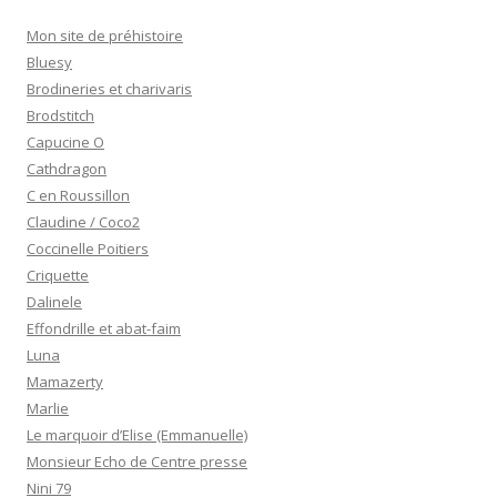
Mon site de préhistoire
Bluesy
Brodineries et charivaris
Brodstitch
Capucine O
Cathdragon
C en Roussillon
Claudine / Coco2
Coccinelle Poitiers
Criquette
Dalinele
Effondrille et abat-faim
Luna
Mamazerty
Marlie
Le marquoir d’Elise (Emmanuelle)
Monsieur Echo de Centre presse
Nini 79