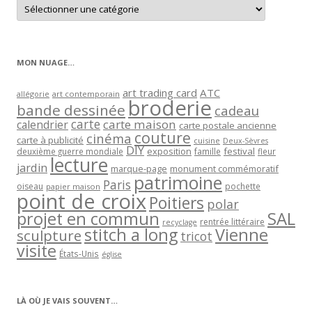
Retrouver
les
articles
par
catégorie
MON NUAGE…
art trading card
ATC
allégorie
art contemporain
broderie
bande dessinée
cadeau
carte
carte maison
calendrier
carte postale ancienne
couture
cinéma
carte à publicité
cuisine
Deux-Sèvres
DIY
exposition
festival
famille
deuxième guerre mondiale
fleur
lecture
jardin
marque-page
monument commémoratif
patrimoine
Paris
oiseau
papier maison
pochette
point de croix
Poitiers
polar
projet en commun
SAL
rentrée littéraire
recyclage
stitch a long
Vienne
sculpture
tricot
visite
États-Unis
église
LÀ OÙ JE VAIS SOUVENT…