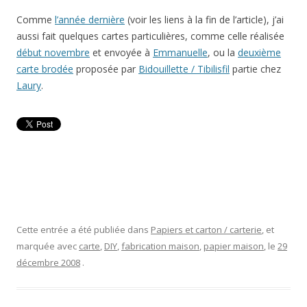
Comme
l’année dernière
(voir les liens à la fin de l’article), j’ai
aussi fait quelques cartes particulières, comme celle réalisée
début novembre
et envoyée à
Emmanuelle
, ou la
deuxième
carte brodée
proposée par
Bidouillette / Tibilisfil
partie chez
Laury
.
Cette entrée a été publiée dans
Papiers et carton / carterie
, et
marquée avec
carte
,
DIY
,
fabrication maison
,
papier maison
, le
29
décembre 2008
.