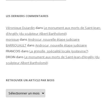
LES DERNIERS COMMENTAIRES
Véronique Dujardin
dans
Le monument aux morts de Saint-Jean-
d’Angély (du sculpteur Albert Bartholomé)
monique
dans
Androcur, nouvelle étape judiciaire
BARRIQUAULT
dans
Androcur, nouvelle étape judiciaire
FRANCOIS
dans
La grimolle, spécialité locale (poitevine?)
DROIN
dans
Le monument aux morts de Saint-Jean-d’Angély (du
sculpteur Albert Bartholomé)
RETROUVER UN ARTICLE PAR MOIS
Retrouver
un
article
par
mois