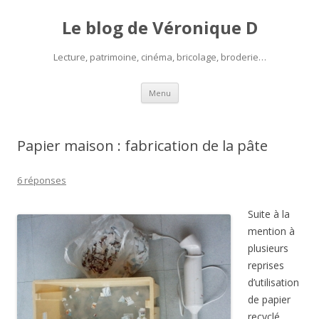
Le blog de Véronique D
Lecture, patrimoine, cinéma, bricolage, broderie…
Aller
Menu
au
contenu
Papier maison : fabrication de la pâte
6 réponses
Suite à la
mention à
plusieurs
reprises
d’utilisation
de papier
recyclé