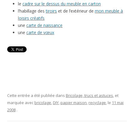
le
cadre sur le dessus du meuble en carton
l’habillage des
tiroirs
et de l’extérieur de
mon meuble à
loisirs créatifs
une
carte de naissance
une
carte de vœux
Cette entrée a été publiée dans
Bricolage, trucs et astuces
, et
marquée avec
bricolage
,
DIY
,
papier maison
,
recyclage
, le
11 mai
2008
.