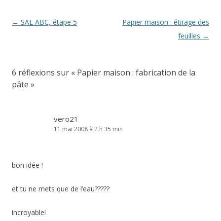
Navigation
←
SAL ABC, étape 5
Papier maison : étirage des
des
feuilles
→
articles
6 réflexions sur «
Papier maison : fabrication de la
pâte
»
vero21
11 mai 2008 à 2 h 35 min
bon idée !
et tu ne mets que de l’eau?????
incroyable!