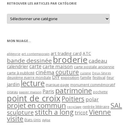
RETROUVER LES ARTICLES PAR CATÉGORIE
Retrouver
les
articles
par
catégorie
MON NUAGE…
art trading card
ATC
allégorie
art contemporain
broderie
bande dessinée
cadeau
carte
carte maison
calendrier
carte postale ancienne
couture
cinéma
carte à publicité
cuisine
Deux-Sèvres
DIY
exposition
festival
famille
deuxième guerre mondiale
fleur
lecture
jardin
marque-page
monument commémoratif
patrimoine
Paris
oiseau
papier maison
pochette
point de croix
Poitiers
polar
projet en commun
SAL
rentrée littéraire
recyclage
stitch a long
Vienne
sculpture
tricot
visite
États-Unis
église