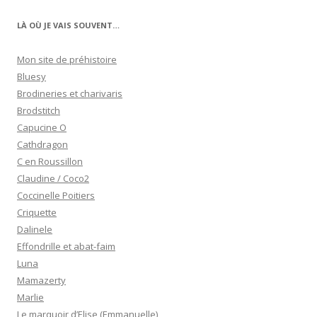
LÀ OÙ JE VAIS SOUVENT…
Mon site de préhistoire
Bluesy
Brodineries et charivaris
Brodstitch
Capucine O
Cathdragon
C en Roussillon
Claudine / Coco2
Coccinelle Poitiers
Criquette
Dalinele
Effondrille et abat-faim
Luna
Mamazerty
Marlie
Le marquoir d’Elise (Emmanuelle)