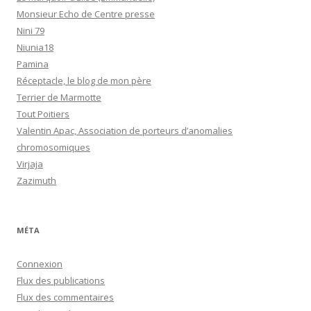
Monsieur Echo de Centre presse
Nini 79
Niunia18
Pamina
Réceptacle, le blog de mon père
Terrier de Marmotte
Tout Poitiers
Valentin Apac, Association de porteurs d’anomalies
chromosomiques
Virjaja
Zazimuth
MÉTA
Connexion
Flux des publications
Flux des commentaires