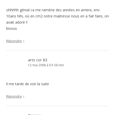
ohhhhh génial ca me ramène des années en arriere, env
10ans hihi, où en cm2 notre maitresse nous en a fait faire, on
avait adoré !!
bisous
↓
Répondre
arts cor 83
12 mai 2008 à 6 h 58 min
il me tarde de voir la suite
↓
Répondre