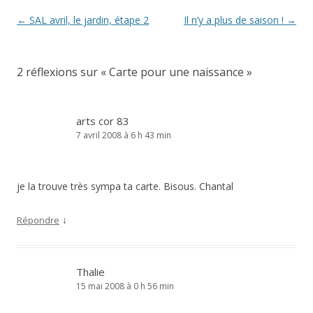
Navigation
←
SAL avril, le jardin, étape 2
Il n’y a plus de saison !
→
des
articles
2 réflexions sur «
Carte pour une naissance
»
arts cor 83
7 avril 2008 à 6 h 43 min
je la trouve très sympa ta carte. Bisous. Chantal
↓
Répondre
Thalie
15 mai 2008 à 0 h 56 min