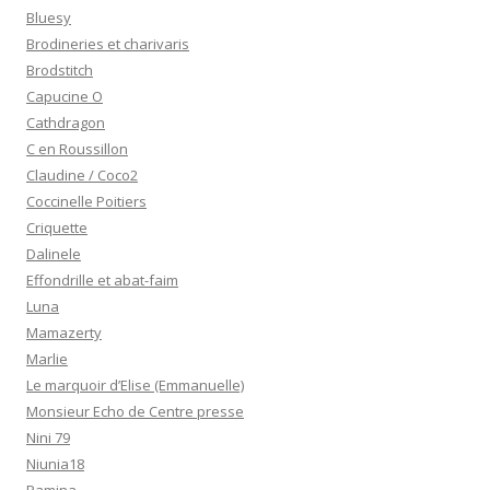
Bluesy
Brodineries et charivaris
Brodstitch
Capucine O
Cathdragon
C en Roussillon
Claudine / Coco2
Coccinelle Poitiers
Criquette
Dalinele
Effondrille et abat-faim
Luna
Mamazerty
Marlie
Le marquoir d’Elise (Emmanuelle)
Monsieur Echo de Centre presse
Nini 79
Niunia18