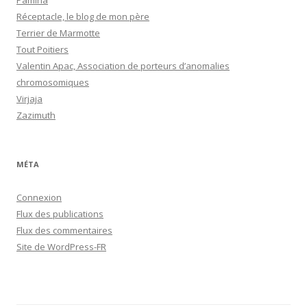
Pamina
Réceptacle, le blog de mon père
Terrier de Marmotte
Tout Poitiers
Valentin Apac, Association de porteurs d’anomalies
chromosomiques
Virjaja
Zazimuth
MÉTA
Connexion
Flux des publications
Flux des commentaires
Site de WordPress-FR