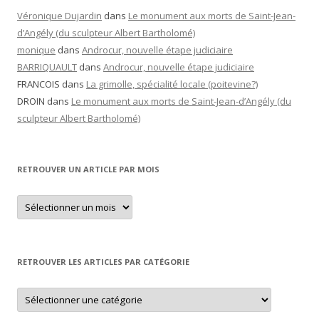
Véronique Dujardin
dans
Le monument aux morts de Saint-Jean-
d’Angély (du sculpteur Albert Bartholomé)
monique
dans
Androcur, nouvelle étape judiciaire
BARRIQUAULT
dans
Androcur, nouvelle étape judiciaire
FRANCOIS
dans
La grimolle, spécialité locale (poitevine?)
DROIN
dans
Le monument aux morts de Saint-Jean-d’Angély (du
sculpteur Albert Bartholomé)
RETROUVER UN ARTICLE PAR MOIS
Retrouver
un
article
par
mois
RETROUVER LES ARTICLES PAR CATÉGORIE
Retrouver
les
articles