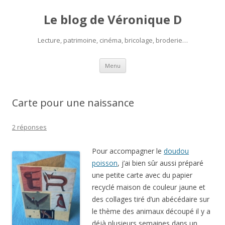
Le blog de Véronique D
Lecture, patrimoine, cinéma, bricolage, broderie…
Aller
Menu
au
contenu
Carte pour une naissance
2 réponses
Pour accompagner le
doudou
poisson
, j’ai bien sûr aussi préparé
une petite carte avec du papier
recyclé maison de couleur jaune et
des collages tiré d’un abécédaire sur
le thème des animaux découpé il y a
déjà plusieurs semaines dans un