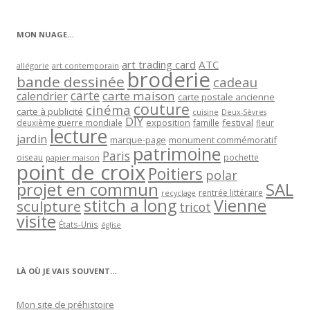
par
catégorie
MON NUAGE…
art trading card
ATC
allégorie
art contemporain
broderie
bande dessinée
cadeau
carte
carte maison
calendrier
carte postale ancienne
couture
cinéma
carte à publicité
cuisine
Deux-Sèvres
DIY
exposition
festival
famille
deuxième guerre mondiale
fleur
lecture
jardin
marque-page
monument commémoratif
patrimoine
Paris
oiseau
papier maison
pochette
point de croix
Poitiers
polar
projet en commun
SAL
rentrée littéraire
recyclage
stitch a long
Vienne
sculpture
tricot
visite
États-Unis
église
LÀ OÙ JE VAIS SOUVENT…
Mon site de préhistoire