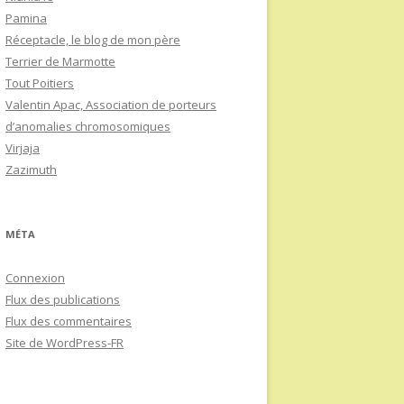
Pamina
Réceptacle, le blog de mon père
Terrier de Marmotte
Tout Poitiers
Valentin Apac, Association de porteurs
d’anomalies chromosomiques
Virjaja
Zazimuth
MÉTA
Connexion
Flux des publications
Flux des commentaires
Site de WordPress-FR