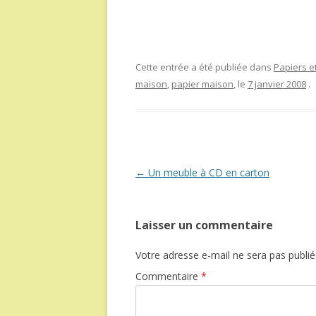
Cette entrée a été publiée dans
Papiers et
maison
,
papier maison
, le
7 janvier 2008
.
Navigation
←
Un meuble à CD en carton
des
articles
Laisser un commentaire
Votre adresse e-mail ne sera pas publié
Commentaire
*