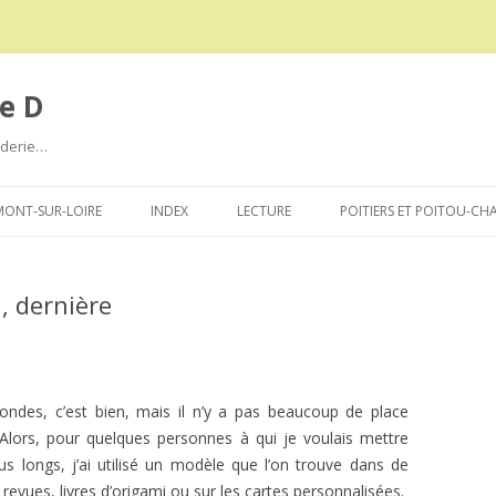
e D
roderie…
Aller
au
ONT-SUR-LOIRE
INDEX
LECTURE
POITIERS ET POITOU-CH
contenu
, dernière
ondes, c’est bien, mais il n’y a pas beaucoup de place
 Alors, pour quelques personnes à qui je voulais mettre
s longs, j’ai utilisé un modèle que l’on trouve dans de
evues, livres d’origami ou sur les cartes personnalisées.