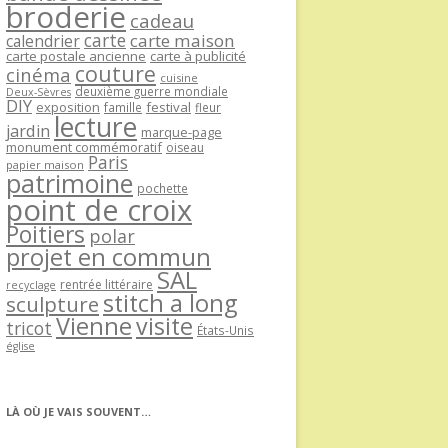
broderie
cadeau
carte
carte maison
calendrier
carte postale ancienne
carte à publicité
couture
cinéma
cuisine
deuxième guerre mondiale
Deux-Sèvres
DIY
exposition
festival
famille
fleur
lecture
jardin
marque-page
monument commémoratif
oiseau
Paris
papier maison
patrimoine
pochette
point de croix
Poitiers
polar
projet en commun
SAL
rentrée littéraire
recyclage
stitch a long
sculpture
Vienne
visite
tricot
États-Unis
église
LÀ OÙ JE VAIS SOUVENT…