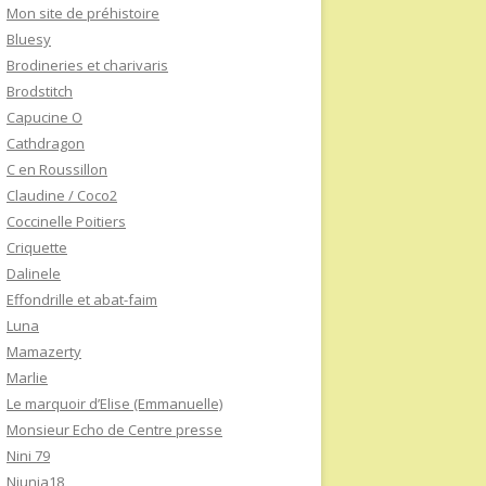
Mon site de préhistoire
Bluesy
Brodineries et charivaris
Brodstitch
Capucine O
Cathdragon
C en Roussillon
Claudine / Coco2
Coccinelle Poitiers
Criquette
Dalinele
Effondrille et abat-faim
Luna
Mamazerty
Marlie
Le marquoir d’Elise (Emmanuelle)
Monsieur Echo de Centre presse
Nini 79
Niunia18