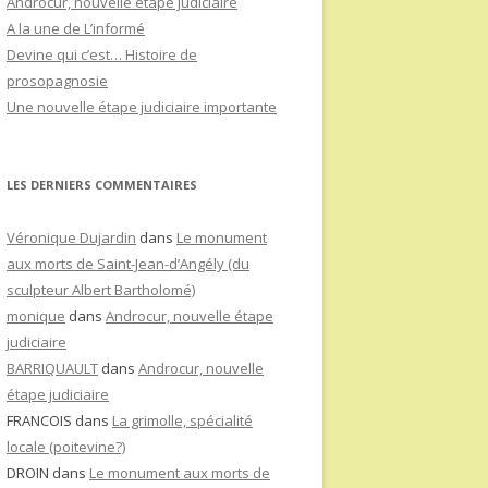
Androcur, nouvelle étape judiciaire
A la une de L’informé
Devine qui c’est… Histoire de
prosopagnosie
Une nouvelle étape judiciaire importante
LES DERNIERS COMMENTAIRES
Véronique Dujardin
dans
Le monument
aux morts de Saint-Jean-d’Angély (du
sculpteur Albert Bartholomé)
monique
dans
Androcur, nouvelle étape
judiciaire
BARRIQUAULT
dans
Androcur, nouvelle
étape judiciaire
FRANCOIS
dans
La grimolle, spécialité
locale (poitevine?)
DROIN
dans
Le monument aux morts de