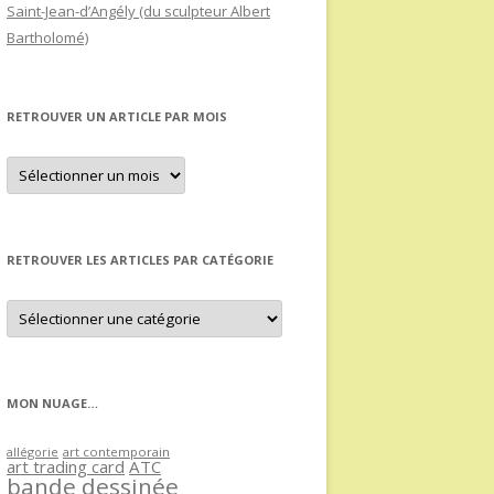
Saint-Jean-d’Angély (du sculpteur Albert
Bartholomé)
RETROUVER UN ARTICLE PAR MOIS
Retrouver
un
article
par
mois
RETROUVER LES ARTICLES PAR CATÉGORIE
Retrouver
les
articles
par
catégorie
MON NUAGE…
allégorie
art contemporain
art trading card
ATC
bande dessinée