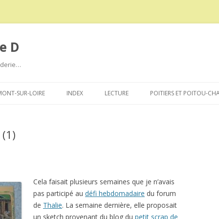
e D
roderie…
Aller
au
ONT-SUR-LOIRE
INDEX
LECTURE
POITIERS ET POITOU-CH
contenu
(1)
Cela faisait plusieurs semaines que je n’avais
pas participé au
défi hebdomadaire
du forum
de
Thalie
. La semaine dernière, elle proposait
un sketch provenant du blog du
petit scrap de