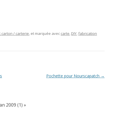
 carton / carterie
, et marquée avec
carte
,
DIY
,
fabrication
es
Pochette pour Nourscapatch
→
an 2009 (1)
»