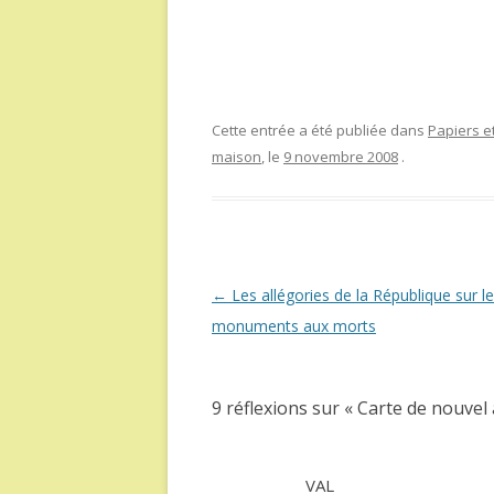
Cette entrée a été publiée dans
Papiers et
maison
, le
9 novembre 2008
.
Navigation
←
Les allégories de la République sur l
des
monuments aux morts
articles
9 réflexions sur «
Carte de nouvel 
VAL