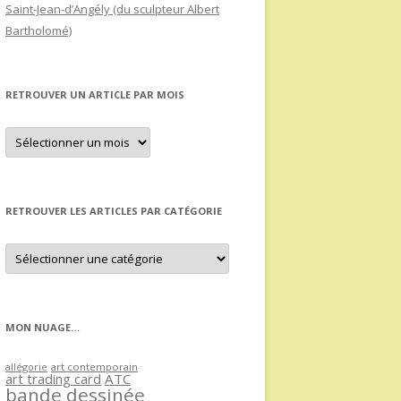
Saint-Jean-d’Angély (du sculpteur Albert
Bartholomé)
RETROUVER UN ARTICLE PAR MOIS
Retrouver
un
article
par
mois
RETROUVER LES ARTICLES PAR CATÉGORIE
Retrouver
les
articles
par
catégorie
MON NUAGE…
allégorie
art contemporain
art trading card
ATC
bande dessinée