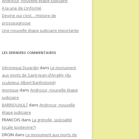
Androcur, nouvelle étape judiciaire
A la une de L’informé
Devine qui c’est… Histoire de
prosopagnosie
Une nouvelle étape judiciaire importante
LES DERNIERS COMMENTAIRES
Véronique Dujardin
dans
Le monument
aux morts de Saint-Jean-d’Angély (du
sculpteur Albert Bartholomé)
monique
dans
Androcur, nouvelle étape
judiciaire
BARRIQUAULT
dans
Androcur, nouvelle
étape judiciaire
FRANCOIS
dans
La grimolle, spécialité
locale (poitevine?)
DROIN
dans
Le monument aux morts de