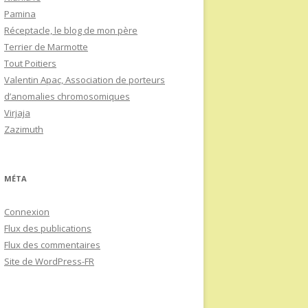
Pamina
Réceptacle, le blog de mon père
Terrier de Marmotte
Tout Poitiers
Valentin Apac, Association de porteurs
d’anomalies chromosomiques
Virjaja
Zazimuth
MÉTA
Connexion
Flux des publications
Flux des commentaires
Site de WordPress-FR