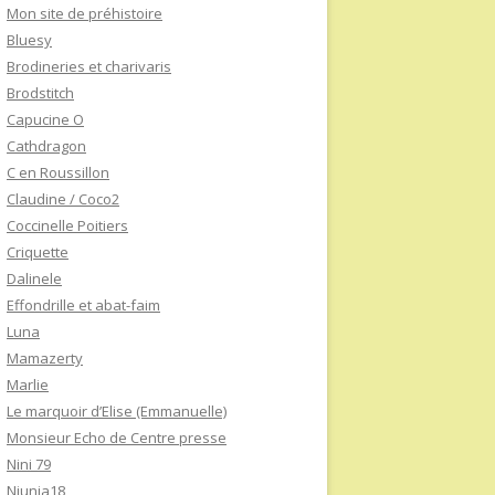
Mon site de préhistoire
Bluesy
Brodineries et charivaris
Brodstitch
Capucine O
Cathdragon
C en Roussillon
Claudine / Coco2
Coccinelle Poitiers
Criquette
Dalinele
Effondrille et abat-faim
Luna
Mamazerty
Marlie
Le marquoir d’Elise (Emmanuelle)
Monsieur Echo de Centre presse
Nini 79
Niunia18