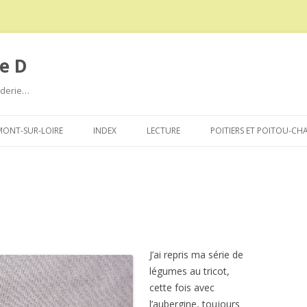
e D
roderie…
Aller
au
ONT-SUR-LOIRE
INDEX
LECTURE
POITIERS ET POITOU-CH
contenu
J’ai repris ma série de
légumes au tricot,
cette fois avec
l’aubergine, toujours