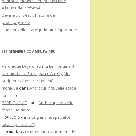
Androcur, nouvelle étape judiciaire
A la une de L’informé
Devine qui c’est… Histoire de
prosopagnosie
Une nouvelle étape judiciaire importante
LES DERNIERS COMMENTAIRES
Véronique Dujardin
dans
Le monument
aux morts de Saint-Jean-d’Angély (du
sculpteur Albert Bartholomé)
monique
dans
Androcur, nouvelle étape
judiciaire
BARRIQUAULT
dans
Androcur, nouvelle
étape judiciaire
FRANCOIS
dans
La grimolle, spécialité
locale (poitevine?)
DROIN
dans
Le monument aux morts de