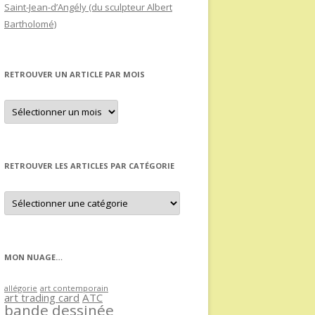
Saint-Jean-d’Angély (du sculpteur Albert
Bartholomé)
RETROUVER UN ARTICLE PAR MOIS
Retrouver
un
article
par
mois
RETROUVER LES ARTICLES PAR CATÉGORIE
Retrouver
les
articles
par
catégorie
MON NUAGE…
allégorie
art contemporain
art trading card
ATC
bande dessinée