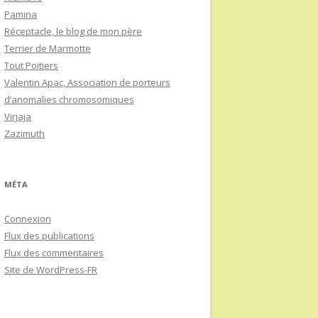
Pamina
Réceptacle, le blog de mon père
Terrier de Marmotte
Tout Poitiers
Valentin Apac, Association de porteurs
d’anomalies chromosomiques
Virjaja
Zazimuth
MÉTA
Connexion
Flux des publications
Flux des commentaires
Site de WordPress-FR