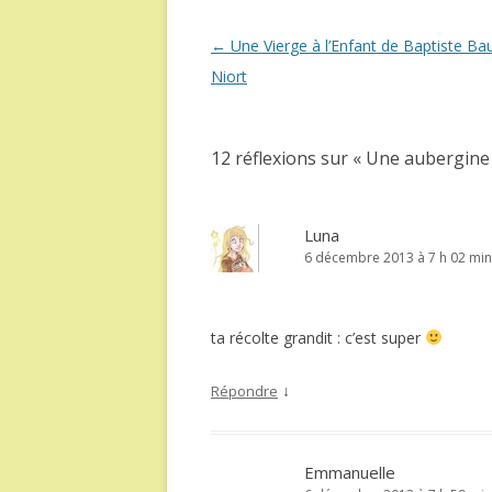
Navigation
←
Une Vierge à l’Enfant de Baptiste Bau
des
Niort
articles
12 réflexions sur «
Une aubergine 
Luna
6 décembre 2013 à 7 h 02 min
ta récolte grandit : c’est super
↓
Répondre
Emmanuelle