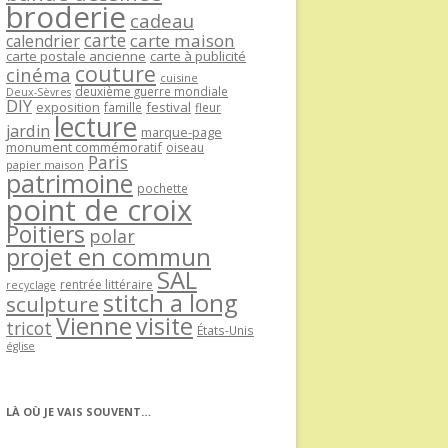
broderie
cadeau
carte
carte maison
calendrier
carte postale ancienne
carte à publicité
couture
cinéma
cuisine
deuxième guerre mondiale
Deux-Sèvres
DIY
exposition
festival
famille
fleur
lecture
jardin
marque-page
monument commémoratif
oiseau
Paris
papier maison
patrimoine
pochette
point de croix
Poitiers
polar
projet en commun
SAL
rentrée littéraire
recyclage
stitch a long
sculpture
Vienne
visite
tricot
États-Unis
église
LÀ OÙ JE VAIS SOUVENT…