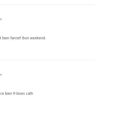
in
t bien farcie!! Bon weekend.
in
ce bien !!! bises cath