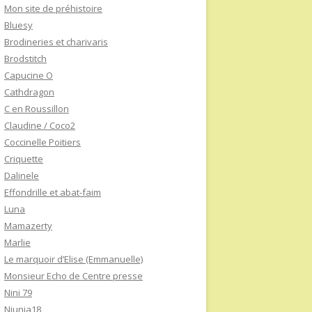
Mon site de préhistoire
Bluesy
Brodineries et charivaris
Brodstitch
Capucine O
Cathdragon
C en Roussillon
Claudine / Coco2
Coccinelle Poitiers
Criquette
Dalinele
Effondrille et abat-faim
Luna
Mamazerty
Marlie
Le marquoir d’Elise (Emmanuelle)
Monsieur Echo de Centre presse
Nini 79
Niunia18