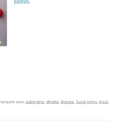
poivron
,
 marquée avec
aubergine
,
dînette
,
légume
,
Susie Johns
,
tricot
,