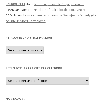
BARRIQUAULT
dans
Androcur, nouvelle étape judiciaire
FRANCOIS
dans
La grimolle, spécialité locale (poitevine?)
DROIN
dans
Le monument aux morts de Saint-Jean-d’Angély (du
sculpteur Albert Bartholomé)
RETROUVER UN ARTICLE PAR MOIS
Retrouver
un
article
par
mois
RETROUVER LES ARTICLES PAR CATÉGORIE
Retrouver
les
articles
par
catégorie
MON NUAGE…