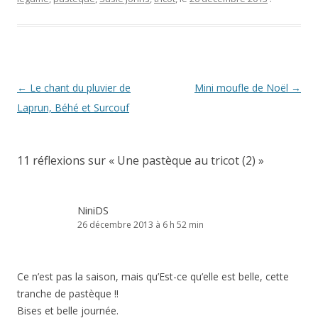
Navigation
←
Le chant du pluvier de
Mini moufle de Noël
→
des
Laprun, Béhé et Surcouf
articles
11 réflexions sur «
Une pastèque au tricot (2)
»
NiniDS
26 décembre 2013 à 6 h 52 min
Ce n’est pas la saison, mais qu’Est-ce qu’elle est belle, cette
tranche de pastèque !!
Bises et belle journée.