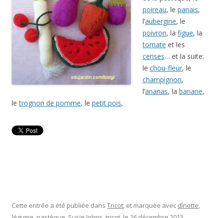
poireau
, le
panais
,
l’
aubergine
, le
poivron
, la
figue
, la
tomate
et les
cerises
… et la suite:
le
chou-fleur
, le
champignon
,
l’
ananas
, la
banane
,
le
trognon de pomme
, le
petit pois
,
Cette entrée a été publiée dans
Tricot
, et marquée avec
dînette
,
légume
,
pastèque
,
Susie Johns
,
tricot
, le
26 décembre 2013
.