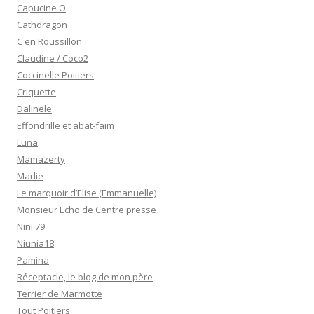
Capucine O
Cathdragon
C en Roussillon
Claudine / Coco2
Coccinelle Poitiers
Criquette
Dalinele
Effondrille et abat-faim
Luna
Mamazerty
Marlie
Le marquoir d’Elise (Emmanuelle)
Monsieur Echo de Centre presse
Nini 79
Niunia18
Pamina
Réceptacle, le blog de mon père
Terrier de Marmotte
Tout Poitiers