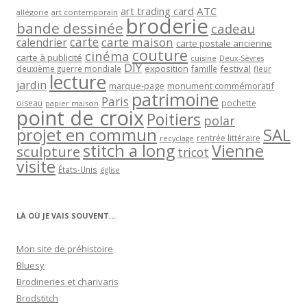
art trading card
ATC
allégorie
art contemporain
broderie
bande dessinée
cadeau
carte
carte maison
calendrier
carte postale ancienne
couture
cinéma
carte à publicité
cuisine
Deux-Sèvres
DIY
exposition
festival
famille
deuxième guerre mondiale
fleur
lecture
jardin
marque-page
monument commémoratif
patrimoine
Paris
oiseau
papier maison
pochette
point de croix
Poitiers
polar
projet en commun
SAL
rentrée littéraire
recyclage
stitch a long
Vienne
sculpture
tricot
visite
États-Unis
église
LÀ OÙ JE VAIS SOUVENT…
Mon site de préhistoire
Bluesy
Brodineries et charivaris
Brodstitch