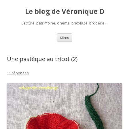
Le blog de Véronique D
Lecture, patrimoine, cinéma, bricolage, broderie…
Aller
Menu
au
contenu
Une pastèque au tricot (2)
11 réponses