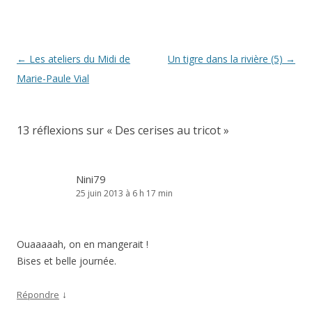
Navigation
←
Les ateliers du Midi de
Un tigre dans la rivière (5)
→
des
Marie-Paule Vial
articles
13 réflexions sur «
Des cerises au tricot
»
Nini79
25 juin 2013 à 6 h 17 min
Ouaaaaah, on en mangerait !
Bises et belle journée.
↓
Répondre