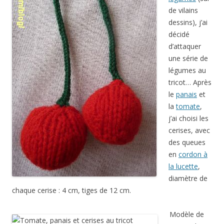
de vilains
dessins), j’ai
décidé
d’attaquer
une série de
légumes au
tricot… Après
le
panais
et
la
tomate
,
j’ai choisi les
cerises, avec
des queues
en
cordon à
la lucette
,
diamètre de
chaque cerise : 4 cm, tiges de 12 cm.
Modèle de