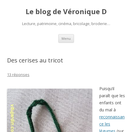
Le blog de Véronique D
Lecture, patrimoine, cinéma, bricolage, broderie…
Aller
Menu
au
contenu
Des cerises au tricot
13 réponses
Puisqu’il
paraît que les
enfants ont
du mal à
reconnaissan
ce les
légumes
(sur