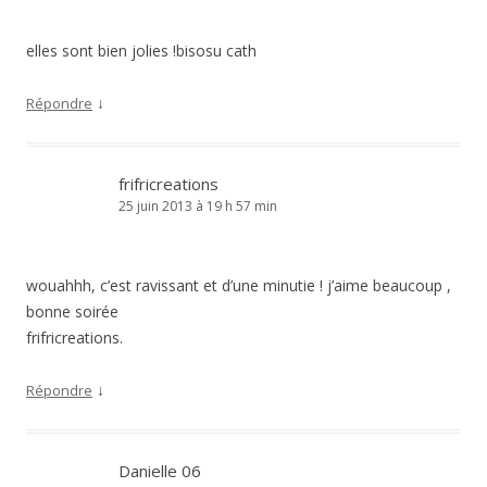
elles sont bien jolies !bisosu cath
↓
Répondre
frifricreations
25 juin 2013 à 19 h 57 min
wouahhh, c’est ravissant et d’une minutie ! j’aime beaucoup ,
bonne soirée
frifricreations.
↓
Répondre
Danielle 06