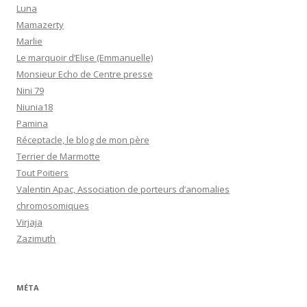
Luna
Mamazerty
Marlie
Le marquoir d’Elise (Emmanuelle)
Monsieur Echo de Centre presse
Nini 79
Niunia18
Pamina
Réceptacle, le blog de mon père
Terrier de Marmotte
Tout Poitiers
Valentin Apac, Association de porteurs d’anomalies
chromosomiques
Virjaja
Zazimuth
MÉTA