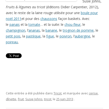
Susie Johns,
Fruits & légumes au tricot
(éditions Didier Carpentier, 2012),
avec le reste de la laine rouge utilisée pour une
boule pour
noël 2011
et pour des
chaussons
façon baskets. Avec
le
panais
et la
tomate
… et la suite: le
chou-fleur
, le
champignon
, l’
ananas
, la
banane
, le
trognon de pomme
, le
petit pois
, la
pastèque
, la
figue
, le
poivron
, l’
aubergine
, le
poireau
,
Cette entrée a été publiée dans
Tricot
, et marquée avec
cerise
,
dînette
,
fruit
,
Susie Johns
,
tricot
, le
25 juin 2013
.