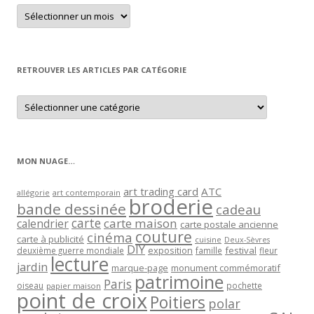
Retrouver
un
article
par
mois
RETROUVER LES ARTICLES PAR CATÉGORIE
Retrouver
les
articles
par
catégorie
MON NUAGE…
art trading card
ATC
allégorie
art contemporain
broderie
bande dessinée
cadeau
carte
carte maison
calendrier
carte postale ancienne
couture
cinéma
carte à publicité
cuisine
Deux-Sèvres
DIY
exposition
festival
famille
deuxième guerre mondiale
fleur
lecture
jardin
marque-page
monument commémoratif
patrimoine
Paris
oiseau
papier maison
pochette
point de croix
Poitiers
polar