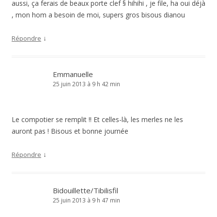
aussi, ça ferais de beaux porte clef § hihihi , je file, ha oui déjà
, mon hom a besoin de moi, supers gros bisous dianou
↓
Répondre
Emmanuelle
25 juin 2013 à 9 h 42 min
Le compotier se remplit !! Et celles-là, les merles ne les
auront pas ! Bisous et bonne journée
↓
Répondre
Bidouillette/Tibilisfil
25 juin 2013 à 9 h 47 min