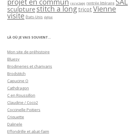
projet en commun
SAL
rentrée littéraire
recyclage
stitch a long
Vienne
sculpture
tricot
visite
États-Unis
église
LÀ OÙ JE VAIS SOUVENT…
Mon site de préhistoire
Bluesy
Brodineries et charivaris
Brodstitch
Capucine O
Cathdragon
C en Roussillon
Claudine / Coco2
Coccinelle Poitiers
Criquette
Dalinele
Effondrille et abat-faim