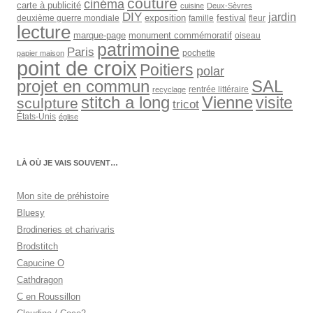
couture
cinéma
carte à publicité
cuisine
Deux-Sèvres
DIY
jardin
exposition
festival
deuxième guerre mondiale
famille
fleur
lecture
marque-page
monument commémoratif
oiseau
patrimoine
Paris
pochette
papier maison
point de croix
Poitiers
polar
SAL
projet en commun
rentrée littéraire
recyclage
stitch a long
Vienne
visite
sculpture
tricot
États-Unis
église
LÀ OÙ JE VAIS SOUVENT…
Mon site de préhistoire
Bluesy
Brodineries et charivaris
Brodstitch
Capucine O
Cathdragon
C en Roussillon