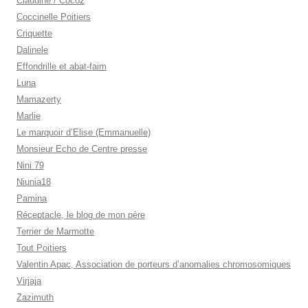
Claudine / Coco2
Coccinelle Poitiers
Criquette
Dalinele
Effondrille et abat-faim
Luna
Mamazerty
Marlie
Le marquoir d’Elise (Emmanuelle)
Monsieur Echo de Centre presse
Nini 79
Niunia18
Pamina
Réceptacle, le blog de mon père
Terrier de Marmotte
Tout Poitiers
Valentin Apac, Association de porteurs d’anomalies chromosomiques
Virjaja
Zazimuth