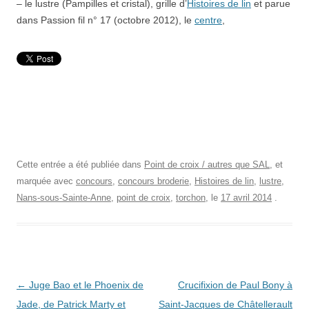
– le lustre (Pampilles et cristal), grille d’
Histoires de lin
et parue
dans Passion fil n° 17 (octobre 2012), le
centre
,
Cette entrée a été publiée dans
Point de croix / autres que SAL
, et
marquée avec
concours
,
concours broderie
,
Histoires de lin
,
lustre
,
Nans-sous-Sainte-Anne
,
point de croix
,
torchon
, le
17 avril 2014
.
Navigation
←
Juge Bao et le Phoenix de
Crucifixion de Paul Bony à
des
Jade, de Patrick Marty et
Saint-Jacques de Châtellerault