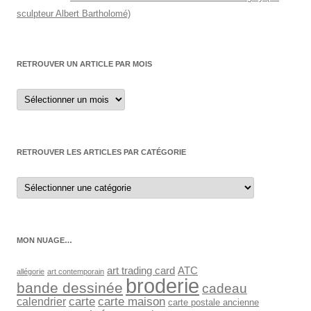
sculpteur Albert Bartholomé)
RETROUVER UN ARTICLE PAR MOIS
Retrouver
un
article
par
mois
RETROUVER LES ARTICLES PAR CATÉGORIE
Retrouver
les
articles
par
catégorie
MON NUAGE…
art trading card
ATC
allégorie
art contemporain
broderie
bande dessinée
cadeau
carte
carte maison
calendrier
carte postale ancienne