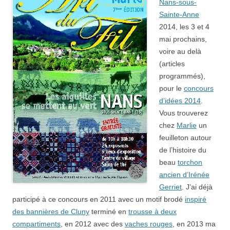
Nans-sous-
Sainte-Anne
2014, les 3 et 4
mai prochains,
voire au delà
(articles
programmés),
pour le
concours
d’idées 2014
.
Vous trouverez
chez
Marlie
un
feuilleton autour
de l’histoire du
beau
torchon
ancien d’Irénée
Gerriet
. J’ai déjà
participé à ce concours en 2011 avec un motif brodé
inspiré
des bannières de Cluny
terminé en
trousse à deux
compartiments
, en 2012 avec des
vaches rouges
, en 2013 ma