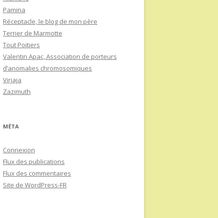
Pamina
Réceptacle, le blog de mon père
Terrier de Marmotte
Tout Poitiers
Valentin Apac, Association de porteurs
d’anomalies chromosomiques
Virjaja
Zazimuth
MÉTA
Connexion
Flux des publications
Flux des commentaires
Site de WordPress-FR