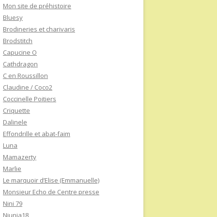
Mon site de préhistoire
Bluesy
Brodineries et charivaris
Brodstitch
Capucine O
Cathdragon
C en Roussillon
Claudine / Coco2
Coccinelle Poitiers
Criquette
Dalinele
Effondrille et abat-faim
Luna
Mamazerty
Marlie
Le marquoir d’Elise (Emmanuelle)
Monsieur Echo de Centre presse
Nini 79
Niunia18