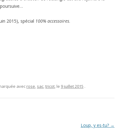
 poursuive…
uin 2015), spécial
100% accessoires
.
 marquée avec
rose
,
sac
,
tricot
, le
9 juillet 2015
.
Loup, y es-tu?
→