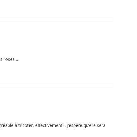
es roses …
gréable à tricoter, effectivement… j’espère qu’elle sera