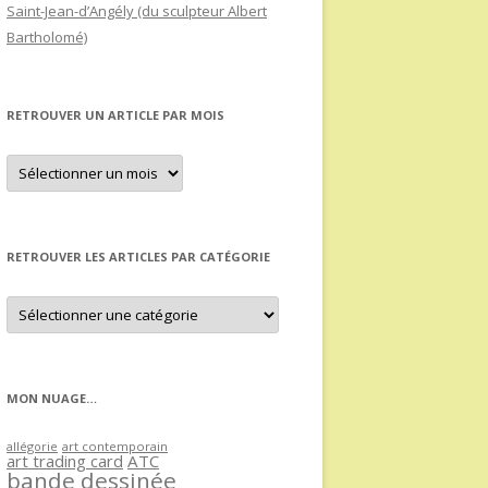
Saint-Jean-d’Angély (du sculpteur Albert
Bartholomé)
RETROUVER UN ARTICLE PAR MOIS
Retrouver
un
article
par
mois
RETROUVER LES ARTICLES PAR CATÉGORIE
Retrouver
les
articles
par
catégorie
MON NUAGE…
allégorie
art contemporain
art trading card
ATC
bande dessinée