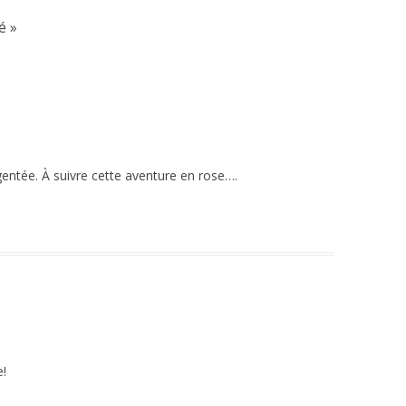
é
»
rgentée. À suivre cette aventure en rose….
e!