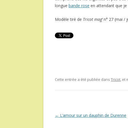
longue
bande rose
en attendant que je
Modèle tiré de
Tricot mag’
n° 27 (mai / j
Cette entrée a été publiée dans
Tricot
, et
Navigation
←
L’amour sur un dauphin de Durenne
des