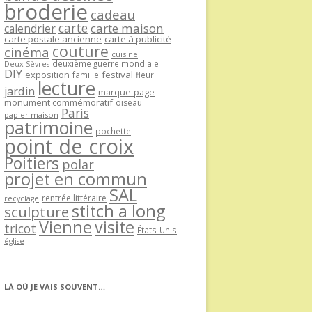
broderie
cadeau
carte
carte maison
calendrier
carte postale ancienne
carte à publicité
couture
cinéma
cuisine
deuxième guerre mondiale
Deux-Sèvres
DIY
exposition
festival
famille
fleur
lecture
jardin
marque-page
monument commémoratif
oiseau
Paris
papier maison
patrimoine
pochette
point de croix
Poitiers
polar
projet en commun
SAL
rentrée littéraire
recyclage
stitch a long
sculpture
Vienne
visite
tricot
États-Unis
église
LÀ OÙ JE VAIS SOUVENT…