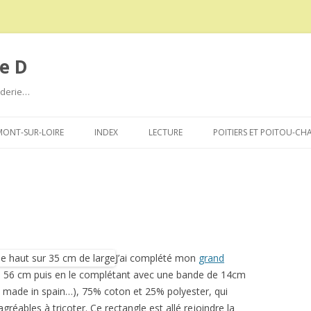
e D
roderie…
Aller
au
ONT-SUR-LOIRE
INDEX
LECTURE
POITIERS ET POITOU-CH
contenu
J’ai complété mon
grand
’à 56 cm puis en le complétant avec une bande de 14cm
 made in spain…), 75% coton et 25% polyester, qui
gréables à tricoter. Ce rectangle est allé rejoindre la