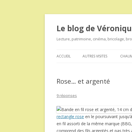
Le blog de Véroniqu
Lecture, patrimoine, cinéma, bricolage, b
ACCUEIL
AUTRES VISITES
CHAUM
Rose… et argenté
9 réponses
rectangle rose
en le poursuivant jusqu
en fil assorti de la même marque (BBG,
comprend des fils argentés et pas très a