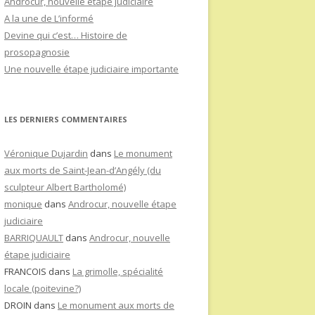
Androcur, nouvelle étape judiciaire
A la une de L’informé
Devine qui c’est… Histoire de
prosopagnosie
Une nouvelle étape judiciaire importante
LES DERNIERS COMMENTAIRES
Véronique Dujardin
dans
Le monument
aux morts de Saint-Jean-d’Angély (du
sculpteur Albert Bartholomé)
monique
dans
Androcur, nouvelle étape
judiciaire
BARRIQUAULT
dans
Androcur, nouvelle
étape judiciaire
FRANCOIS
dans
La grimolle, spécialité
locale (poitevine?)
DROIN
dans
Le monument aux morts de