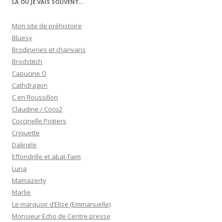
LÀ OÙ JE VAIS SOUVENT…
Mon site de préhistoire
Bluesy
Brodineries et charivaris
Brodstitch
Capucine O
Cathdragon
C en Roussillon
Claudine / Coco2
Coccinelle Poitiers
Criquette
Dalinele
Effondrille et abat-faim
Luna
Mamazerty
Marlie
Le marquoir d’Elise (Emmanuelle)
Monsieur Echo de Centre presse