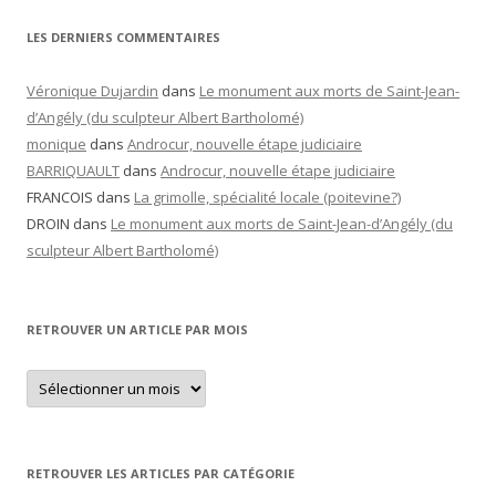
LES DERNIERS COMMENTAIRES
Véronique Dujardin
dans
Le monument aux morts de Saint-Jean-
d’Angély (du sculpteur Albert Bartholomé)
monique
dans
Androcur, nouvelle étape judiciaire
BARRIQUAULT
dans
Androcur, nouvelle étape judiciaire
FRANCOIS
dans
La grimolle, spécialité locale (poitevine?)
DROIN
dans
Le monument aux morts de Saint-Jean-d’Angély (du
sculpteur Albert Bartholomé)
RETROUVER UN ARTICLE PAR MOIS
Retrouver
un
article
par
mois
RETROUVER LES ARTICLES PAR CATÉGORIE