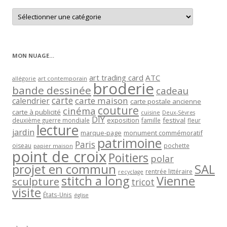
Retrouver
les
articles
par
catégorie
MON NUAGE…
art trading card
ATC
allégorie
art contemporain
broderie
bande dessinée
cadeau
carte
carte maison
calendrier
carte postale ancienne
couture
cinéma
carte à publicité
cuisine
Deux-Sèvres
DIY
exposition
festival
famille
deuxième guerre mondiale
fleur
lecture
jardin
marque-page
monument commémoratif
patrimoine
Paris
oiseau
papier maison
pochette
point de croix
Poitiers
polar
projet en commun
SAL
rentrée littéraire
recyclage
stitch a long
Vienne
sculpture
tricot
visite
États-Unis
église