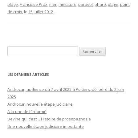
plage
,
Françoise Prax
,
mer
,
miniature
,
parasol
,
phare
,
plage
,
point
de croix
, le
15 juillet 2012
.
Rechercher :
LES DERNIERS ARTICLES
Androcur, audience du 7 avril 2025 à Poitiers, délibéré du 2 juin
2025
Androcur, nouvelle étape judiciaire
A la une de L’informé
Devine qui c’est… Histoire de prosopagnosie
Une nouvelle étape judiciaire importante