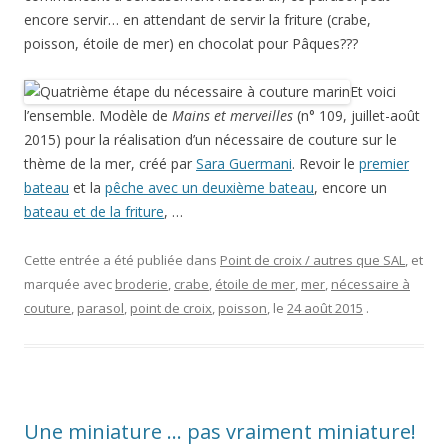
encore servir… en attendant de servir la friture (crabe,
poisson, étoile de mer) en chocolat pour Pâques???
Et voici
l’ensemble. Modèle de
Mains et merveilles
(n° 109, juillet-août
2015) pour la réalisation d’un nécessaire de couture sur le
thème de la mer, créé par
Sara Guermani
. Revoir le
premier
bateau
et la
pêche avec un deuxième bateau
, encore un
bateau et de la friture
, …
Cette entrée a été publiée dans
Point de croix / autres que SAL
, et
marquée avec
broderie
,
crabe
,
étoile de mer
,
mer
,
nécessaire à
couture
,
parasol
,
point de croix
,
poisson
, le
24 août 2015
.
Une miniature … pas vraiment miniature!