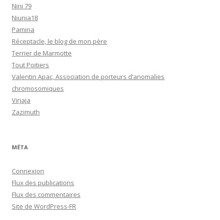
Nini 79
Niunia18
Pamina
Réceptacle, le blog de mon père
Terrier de Marmotte
Tout Poitiers
Valentin Apac, Association de porteurs d’anomalies
chromosomiques
Virjaja
Zazimuth
MÉTA
Connexion
Flux des publications
Flux des commentaires
Site de WordPress-FR