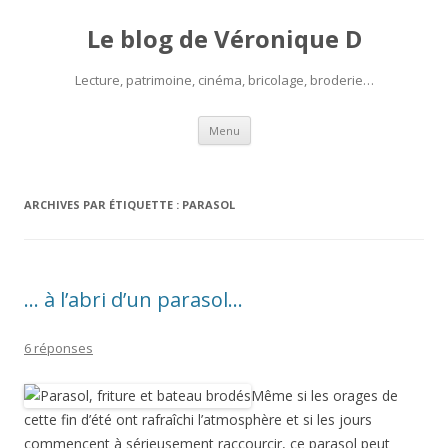
Le blog de Véronique D
Lecture, patrimoine, cinéma, bricolage, broderie…
Aller
Menu
au
contenu
ARCHIVES PAR ÉTIQUETTE :
PARASOL
… à l’abri d’un parasol…
6 réponses
Même si les orages de
cette fin d’été ont rafraîchi l’atmosphère et si les jours
commencent à sérieusement raccourcir, ce parasol peut