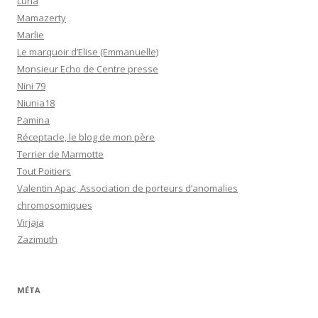
Luna
Mamazerty
Marlie
Le marquoir d’Elise (Emmanuelle)
Monsieur Echo de Centre presse
Nini 79
Niunia18
Pamina
Réceptacle, le blog de mon père
Terrier de Marmotte
Tout Poitiers
Valentin Apac, Association de porteurs d’anomalies
chromosomiques
Virjaja
Zazimuth
MÉTA