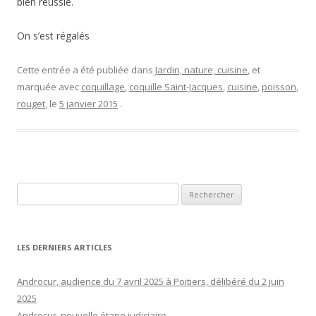
bien réussie.
On s’est régalés
Cette entrée a été publiée dans
Jardin, nature, cuisine
, et
marquée avec
coquillage
,
coquille Saint-Jacques
,
cuisine
,
poisson
,
rouget
, le
5 janvier 2015
.
Rechercher :
LES DERNIERS ARTICLES
Androcur, audience du 7 avril 2025 à Poitiers, délibéré du 2 juin
2025
Androcur, nouvelle étape judiciaire