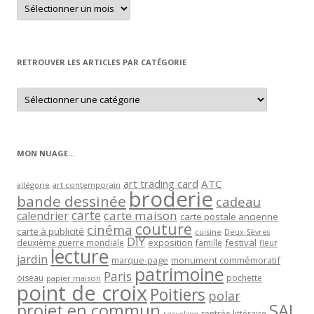
Retrouver
un
article
par
mois
RETROUVER LES ARTICLES PAR CATÉGORIE
Retrouver
les
articles
par
catégorie
MON NUAGE…
art trading card
ATC
allégorie
art contemporain
broderie
bande dessinée
cadeau
carte
carte maison
calendrier
carte postale ancienne
couture
cinéma
carte à publicité
cuisine
Deux-Sèvres
DIY
exposition
festival
famille
deuxième guerre mondiale
fleur
lecture
jardin
marque-page
monument commémoratif
patrimoine
Paris
oiseau
papier maison
pochette
point de croix
Poitiers
polar
projet en commun
SAL
rentrée littéraire