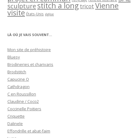
recyclage
stitch a long
Vienne
sculpture
tricot
visite
États-Unis
église
LÀ OÙ JE VAIS SOUVENT…
Mon site de préhistoire
Bluesy
Brodineries et charivaris
Brodstitch
Capucine O
Cathdragon
C en Roussillon
Claudine / Coco2
Coccinelle Poitiers
Criquette
Dalinele
Effondrille et abat-faim