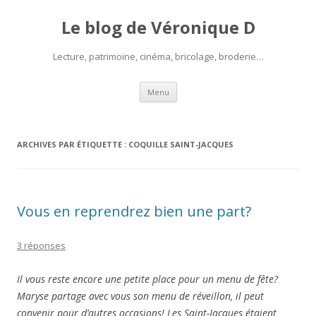
Le blog de Véronique D
Lecture, patrimoine, cinéma, bricolage, broderie…
Aller
Menu
au
contenu
ARCHIVES PAR ÉTIQUETTE :
COQUILLE SAINT-JACQUES
Vous en reprendrez bien une part?
3 réponses
Il vous reste encore une petite place pour un menu de fête?
Maryse partage avec vous son menu de réveillon, il peut
convenir pour d’autres occasions! Les Saint-Jacques étaient