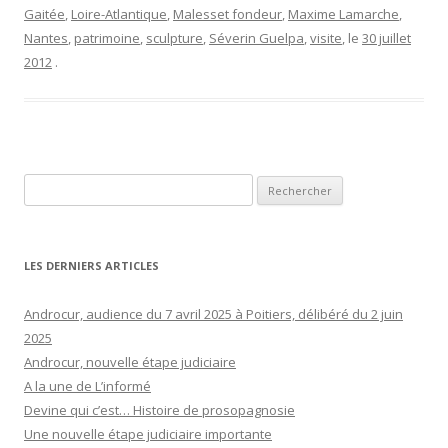
Gaitée
,
Loire-Atlantique
,
Malesset fondeur
,
Maxime Lamarche
,
Nantes
,
patrimoine
,
sculpture
,
Séverin Guelpa
,
visite
, le
30 juillet
2012
.
Rechercher :
LES DERNIERS ARTICLES
Androcur, audience du 7 avril 2025 à Poitiers, délibéré du 2 juin
2025
Androcur, nouvelle étape judiciaire
A la une de L’informé
Devine qui c’est… Histoire de prosopagnosie
Une nouvelle étape judiciaire importante