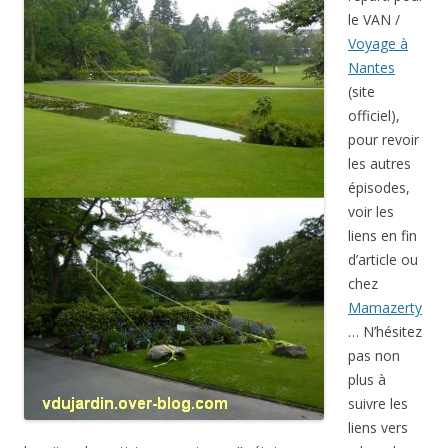
le VAN /
Voyage à
Nantes
(site
officiel),
pour revoir
les autres
épisodes,
voir les
liens en fin
d’article ou
chez
Mamazerty
… N’hésitez
pas non
plus à
suivre les
liens vers