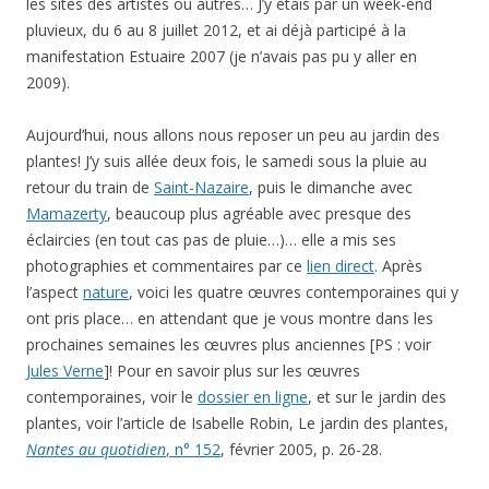
les sites des artistes ou autres… J’y étais par un week-end
pluvieux, du 6 au 8 juillet 2012, et ai déjà participé à la
manifestation Estuaire 2007 (je n’avais pas pu y aller en
2009).
Aujourd’hui, nous allons nous reposer un peu au jardin des
plantes! J’y suis allée deux fois, le samedi sous la pluie au
retour du train de
Saint-Nazaire
, puis le dimanche avec
Mamazerty
, beaucoup plus agréable avec presque des
éclaircies (en tout cas pas de pluie…)… elle a mis ses
photographies et commentaires par ce
lien direct
. Après
l’aspect
nature
, voici les quatre œuvres contemporaines qui y
ont pris place… en attendant que je vous montre dans les
prochaines semaines les œuvres plus anciennes [PS : voir
Jules Verne
]! Pour en savoir plus sur les œuvres
contemporaines, voir le
dossier en ligne
, et sur le jardin des
plantes, voir l’article de Isabelle Robin, Le jardin des plantes,
Nantes au quotidien
, n° 152
, février 2005, p. 26-28.