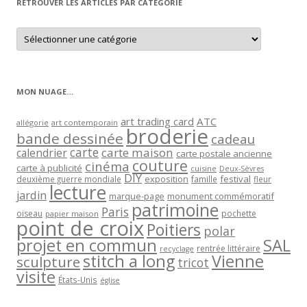
RETROUVER LES ARTICLES PAR CATÉGORIE
Retrouver
les
articles
par
catégorie
MON NUAGE…
art trading card
ATC
allégorie
art contemporain
broderie
bande dessinée
cadeau
carte
carte maison
calendrier
carte postale ancienne
couture
cinéma
carte à publicité
cuisine
Deux-Sèvres
DIY
exposition
festival
famille
deuxième guerre mondiale
fleur
lecture
jardin
marque-page
monument commémoratif
patrimoine
Paris
oiseau
papier maison
pochette
point de croix
Poitiers
polar
projet en commun
SAL
rentrée littéraire
recyclage
stitch a long
Vienne
sculpture
tricot
visite
États-Unis
église