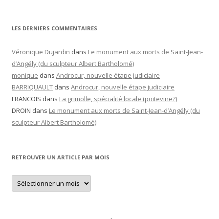
LES DERNIERS COMMENTAIRES
Véronique Dujardin
dans
Le monument aux morts de Saint-Jean-
d’Angély (du sculpteur Albert Bartholomé)
monique
dans
Androcur, nouvelle étape judiciaire
BARRIQUAULT
dans
Androcur, nouvelle étape judiciaire
FRANCOIS
dans
La grimolle, spécialité locale (poitevine?)
DROIN
dans
Le monument aux morts de Saint-Jean-d’Angély (du
sculpteur Albert Bartholomé)
RETROUVER UN ARTICLE PAR MOIS
Retrouver
un
article
par
mois