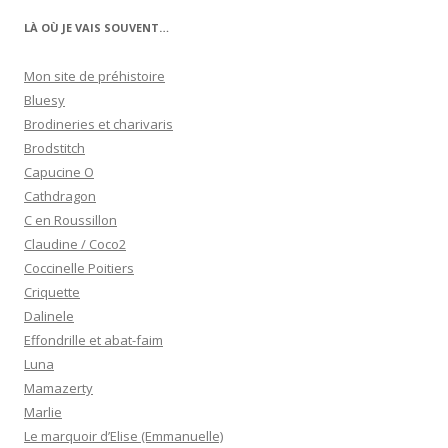
LÀ OÙ JE VAIS SOUVENT…
Mon site de préhistoire
Bluesy
Brodineries et charivaris
Brodstitch
Capucine O
Cathdragon
C en Roussillon
Claudine / Coco2
Coccinelle Poitiers
Criquette
Dalinele
Effondrille et abat-faim
Luna
Mamazerty
Marlie
Le marquoir d’Elise (Emmanuelle)