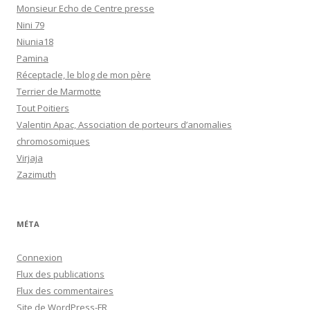
Monsieur Echo de Centre presse
Nini 79
Niunia18
Pamina
Réceptacle, le blog de mon père
Terrier de Marmotte
Tout Poitiers
Valentin Apac, Association de porteurs d’anomalies
chromosomiques
Virjaja
Zazimuth
MÉTA
Connexion
Flux des publications
Flux des commentaires
Site de WordPress-FR