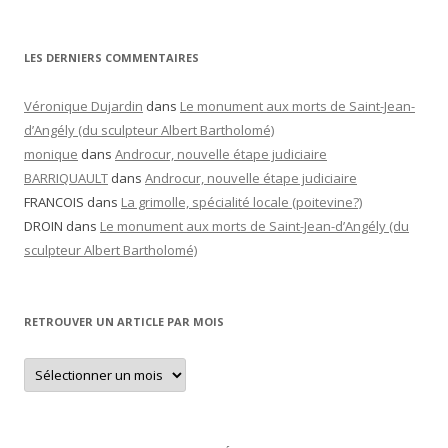
LES DERNIERS COMMENTAIRES
Véronique Dujardin
dans
Le monument aux morts de Saint-Jean-
d’Angély (du sculpteur Albert Bartholomé)
monique
dans
Androcur, nouvelle étape judiciaire
BARRIQUAULT
dans
Androcur, nouvelle étape judiciaire
FRANCOIS
dans
La grimolle, spécialité locale (poitevine?)
DROIN
dans
Le monument aux morts de Saint-Jean-d’Angély (du
sculpteur Albert Bartholomé)
RETROUVER UN ARTICLE PAR MOIS
Retrouver
un
article
par
mois