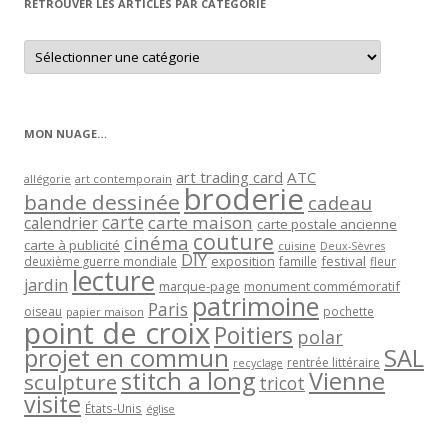
RETROUVER LES ARTICLES PAR CATÉGORIE
Retrouver
les
articles
par
catégorie
MON NUAGE…
art trading card
ATC
allégorie
art contemporain
broderie
bande dessinée
cadeau
carte
carte maison
calendrier
carte postale ancienne
couture
cinéma
carte à publicité
cuisine
Deux-Sèvres
DIY
exposition
festival
famille
deuxième guerre mondiale
fleur
lecture
jardin
marque-page
monument commémoratif
patrimoine
Paris
oiseau
papier maison
pochette
point de croix
Poitiers
polar
projet en commun
SAL
rentrée littéraire
recyclage
stitch a long
Vienne
sculpture
tricot
visite
États-Unis
église