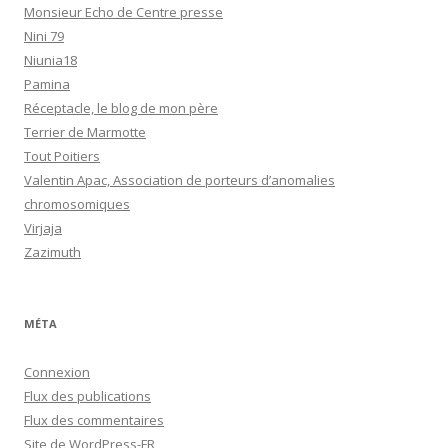
Monsieur Echo de Centre presse
Nini 79
Niunia18
Pamina
Réceptacle, le blog de mon père
Terrier de Marmotte
Tout Poitiers
Valentin Apac, Association de porteurs d’anomalies
chromosomiques
Virjaja
Zazimuth
MÉTA
Connexion
Flux des publications
Flux des commentaires
Site de WordPress-FR