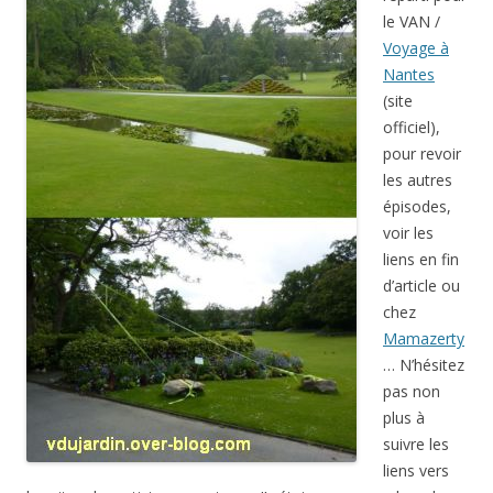
le VAN /
Voyage à
Nantes
(site
officiel),
pour revoir
les autres
épisodes,
voir les
liens en fin
d’article ou
chez
Mamazerty
… N’hésitez
pas non
plus à
suivre les
liens vers