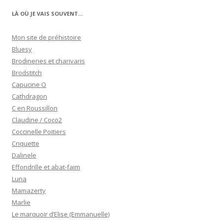
LÀ OÙ JE VAIS SOUVENT…
Mon site de préhistoire
Bluesy
Brodineries et charivaris
Brodstitch
Capucine O
Cathdragon
C en Roussillon
Claudine / Coco2
Coccinelle Poitiers
Criquette
Dalinele
Effondrille et abat-faim
Luna
Mamazerty
Marlie
Le marquoir d’Elise (Emmanuelle)