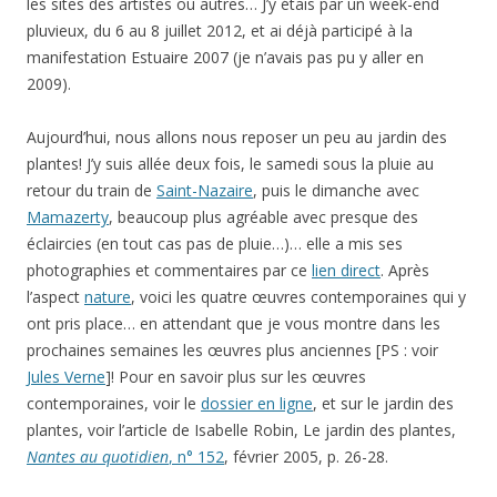
les sites des artistes ou autres… J’y étais par un week-end
pluvieux, du 6 au 8 juillet 2012, et ai déjà participé à la
manifestation Estuaire 2007 (je n’avais pas pu y aller en
2009).
Aujourd’hui, nous allons nous reposer un peu au jardin des
plantes! J’y suis allée deux fois, le samedi sous la pluie au
retour du train de
Saint-Nazaire
, puis le dimanche avec
Mamazerty
, beaucoup plus agréable avec presque des
éclaircies (en tout cas pas de pluie…)… elle a mis ses
photographies et commentaires par ce
lien direct
. Après
l’aspect
nature
, voici les quatre œuvres contemporaines qui y
ont pris place… en attendant que je vous montre dans les
prochaines semaines les œuvres plus anciennes [PS : voir
Jules Verne
]! Pour en savoir plus sur les œuvres
contemporaines, voir le
dossier en ligne
, et sur le jardin des
plantes, voir l’article de Isabelle Robin, Le jardin des plantes,
Nantes au quotidien
, n° 152
, février 2005, p. 26-28.