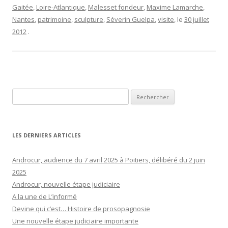
Gaitée
,
Loire-Atlantique
,
Malesset fondeur
,
Maxime Lamarche
,
Nantes
,
patrimoine
,
sculpture
,
Séverin Guelpa
,
visite
, le
30 juillet
2012
.
Rechercher :
LES DERNIERS ARTICLES
Androcur, audience du 7 avril 2025 à Poitiers, délibéré du 2 juin
2025
Androcur, nouvelle étape judiciaire
A la une de L’informé
Devine qui c’est… Histoire de prosopagnosie
Une nouvelle étape judiciaire importante