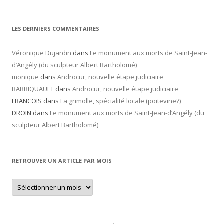
LES DERNIERS COMMENTAIRES
Véronique Dujardin
dans
Le monument aux morts de Saint-Jean-
d’Angély (du sculpteur Albert Bartholomé)
monique
dans
Androcur, nouvelle étape judiciaire
BARRIQUAULT
dans
Androcur, nouvelle étape judiciaire
FRANCOIS
dans
La grimolle, spécialité locale (poitevine?)
DROIN
dans
Le monument aux morts de Saint-Jean-d’Angély (du
sculpteur Albert Bartholomé)
RETROUVER UN ARTICLE PAR MOIS
Retrouver
un
article
par
mois