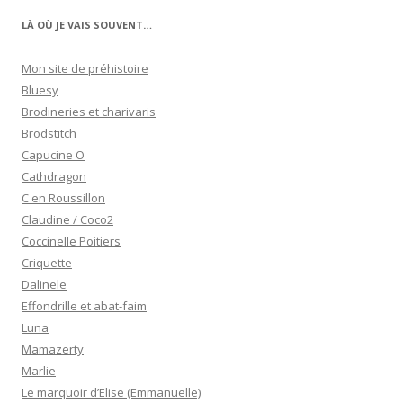
LÀ OÙ JE VAIS SOUVENT…
Mon site de préhistoire
Bluesy
Brodineries et charivaris
Brodstitch
Capucine O
Cathdragon
C en Roussillon
Claudine / Coco2
Coccinelle Poitiers
Criquette
Dalinele
Effondrille et abat-faim
Luna
Mamazerty
Marlie
Le marquoir d’Elise (Emmanuelle)