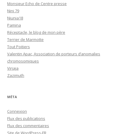
Monsieur Echo de Centre presse
Nini 79
Niunia18
Pamina
Réceptacle, le blog de mon père
Terrier de Marmotte
Tout Poitiers
Valentin Apac, Association de porteurs d’anomalies
chromosomiques
Virjaja
Zazimuth
MÉTA
Connexion
Flux des publications
Flux des commentaires
Site de WordPress-FR