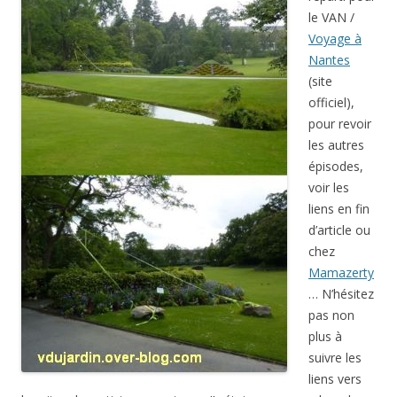
le VAN /
Voyage à
Nantes
(site
officiel),
pour revoir
les autres
épisodes,
voir les
liens en fin
d’article ou
chez
Mamazerty
… N’hésitez
pas non
plus à
suivre les
liens vers