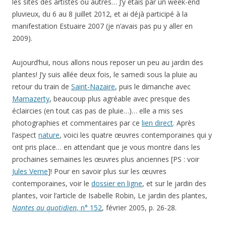
les sites des artistes ou autres… J’y étais par un week-end
pluvieux, du 6 au 8 juillet 2012, et ai déjà participé à la
manifestation Estuaire 2007 (je n’avais pas pu y aller en
2009).
Aujourd’hui, nous allons nous reposer un peu au jardin des
plantes! J’y suis allée deux fois, le samedi sous la pluie au
retour du train de
Saint-Nazaire
, puis le dimanche avec
Mamazerty
, beaucoup plus agréable avec presque des
éclaircies (en tout cas pas de pluie…)… elle a mis ses
photographies et commentaires par ce
lien direct
. Après
l’aspect
nature
, voici les quatre œuvres contemporaines qui y
ont pris place… en attendant que je vous montre dans les
prochaines semaines les œuvres plus anciennes [PS : voir
Jules Verne
]! Pour en savoir plus sur les œuvres
contemporaines, voir le
dossier en ligne
, et sur le jardin des
plantes, voir l’article de Isabelle Robin, Le jardin des plantes,
Nantes au quotidien
, n° 152
, février 2005, p. 26-28.