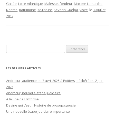
Gaitée
,
Loire-Atlantique
,
Malesset fondeur
,
Maxime Lamarche
,
Nantes
,
patrimoine
,
sculpture
,
Séverin Guelpa
,
visite
, le
30 juillet
2012
.
Rechercher :
LES DERNIERS ARTICLES
Androcur, audience du 7 avril 2025 à Poitiers, délibéré du 2 juin
2025
Androcur, nouvelle étape judiciaire
A la une de L’informé
Devine qui c’est… Histoire de prosopagnosie
Une nouvelle étape judiciaire importante