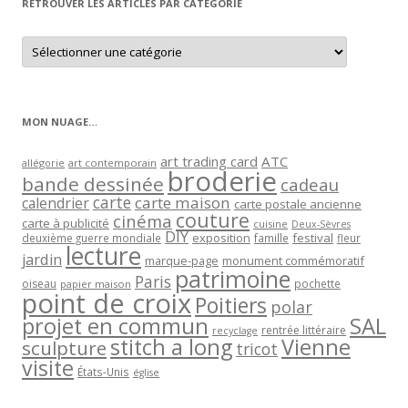
RETROUVER LES ARTICLES PAR CATÉGORIE
Retrouver
les
articles
par
catégorie
MON NUAGE…
art trading card
ATC
allégorie
art contemporain
broderie
bande dessinée
cadeau
carte
carte maison
calendrier
carte postale ancienne
couture
cinéma
carte à publicité
cuisine
Deux-Sèvres
DIY
exposition
festival
famille
deuxième guerre mondiale
fleur
lecture
jardin
marque-page
monument commémoratif
patrimoine
Paris
oiseau
papier maison
pochette
point de croix
Poitiers
polar
projet en commun
SAL
rentrée littéraire
recyclage
stitch a long
Vienne
sculpture
tricot
visite
États-Unis
église