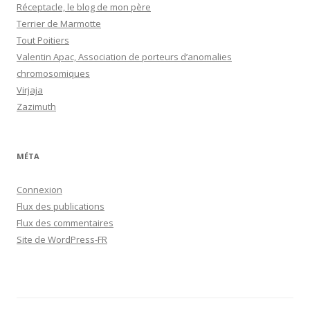
Réceptacle, le blog de mon père
Terrier de Marmotte
Tout Poitiers
Valentin Apac, Association de porteurs d’anomalies
chromosomiques
Virjaja
Zazimuth
MÉTA
Connexion
Flux des publications
Flux des commentaires
Site de WordPress-FR