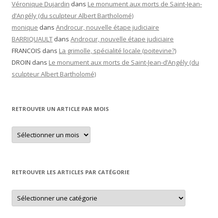
Véronique Dujardin
dans
Le monument aux morts de Saint-Jean-
d’Angély (du sculpteur Albert Bartholomé)
monique
dans
Androcur, nouvelle étape judiciaire
BARRIQUAULT
dans
Androcur, nouvelle étape judiciaire
FRANCOIS
dans
La grimolle, spécialité locale (poitevine?)
DROIN
dans
Le monument aux morts de Saint-Jean-d’Angély (du
sculpteur Albert Bartholomé)
RETROUVER UN ARTICLE PAR MOIS
Retrouver
un
article
par
mois
RETROUVER LES ARTICLES PAR CATÉGORIE
Retrouver
les
articles
par