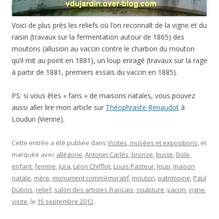
Voici de plus près les reliefs où l’on reconnaît de la vigne et du
raisin (travaux sur la fermentation autour de 1865) des
moutons (allusion au vaccin contre le charbon du mouton
qu’il mit au point en 1881), un loup enragé (travaux sur la rage
à partir de 1881, premiers essais du vaccin en 1885).
PS: si vous êtes « fans » de maisons natales, vous pouvez
aussi aller lire mon article sur
Théophraste Renaudot
à
Loudun (Vienne).
Cette entrée a été publiée dans
Visites, musées et expositions
, et
marquée avec
allégorie
,
Antonin Carlès
,
bronze
,
buste
,
Dole
,
enfant
,
femme
,
Jura
,
Léon Chifflot
,
Louis Pasteur
,
loup
,
maison
natale
,
mère
,
monument commémoratif
,
mouton
,
patrimoine
,
Paul
Dubois
,
relief
,
salon des artistes français
,
sculpture
,
vaccin
,
vigne
,
visite
, le
15 septembre 2012
.