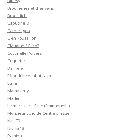
Bluesy
Brodineries et charivaris
Brodstitch
Capucine O
Cathdragon
C en Roussillon
Claudine / Coco2
Coccinelle Poitiers
Criquette
Dalinele
Effondrille et abat-faim
Luna
Mamazerty
Marlie
Le marquoir d’Elise (Emmanuelle)
Monsieur Echo de Centre presse
Nini 79
Niunia18
Pamina