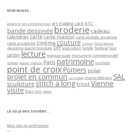
catégorie
MON NUAGE…
art trading card
ATC
allégorie
art contemporain
broderie
bande dessinée
cadeau
carte
carte maison
calendrier
carte postale ancienne
couture
cinéma
carte à publicité
cuisine
Deux-Sèvres
DIY
exposition
festival
famille
deuxième guerre mondiale
fleur
lecture
jardin
marque-page
monument commémoratif
patrimoine
Paris
oiseau
papier maison
pochette
point de croix
Poitiers
polar
projet en commun
SAL
rentrée littéraire
recyclage
stitch a long
Vienne
sculpture
tricot
visite
États-Unis
église
LÀ OÙ JE VAIS SOUVENT…
Mon site de préhistoire