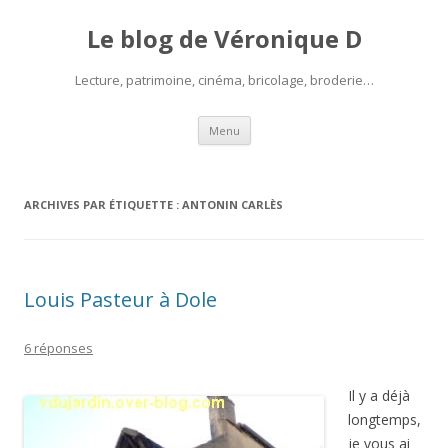
Le blog de Véronique D
Lecture, patrimoine, cinéma, bricolage, broderie…
Aller
Menu
au
contenu
ARCHIVES PAR ÉTIQUETTE :
ANTONIN CARLÈS
Louis Pasteur à Dole
6 réponses
Il y a déjà
longtemps,
je vous ai