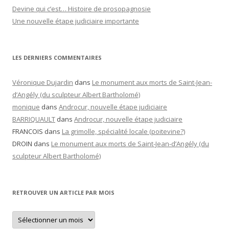
Devine qui c’est… Histoire de prosopagnosie
Une nouvelle étape judiciaire importante
LES DERNIERS COMMENTAIRES
Véronique Dujardin
dans
Le monument aux morts de Saint-Jean-
d’Angély (du sculpteur Albert Bartholomé)
monique
dans
Androcur, nouvelle étape judiciaire
BARRIQUAULT
dans
Androcur, nouvelle étape judiciaire
FRANCOIS
dans
La grimolle, spécialité locale (poitevine?)
DROIN
dans
Le monument aux morts de Saint-Jean-d’Angély (du
sculpteur Albert Bartholomé)
RETROUVER UN ARTICLE PAR MOIS
Retrouver
un
article