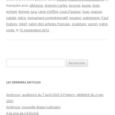
marquée avec
allégorie
,
Antonin Carlès
,
bronze
,
buste
,
Dole
,
enfant
,
femme
,
Jura
,
Léon Chifflot
,
Louis Pasteur
,
loup
,
maison
natale
,
mère
,
monument commémoratif
,
mouton
,
patrimoine
,
Paul
Dubois
,
relief
,
salon des artistes français
,
sculpture
,
vaccin
,
vigne
,
visite
, le
15 septembre 2012
.
Rechercher :
LES DERNIERS ARTICLES
Androcur, audience du 7 avril 2025 à Poitiers, délibéré du 2 juin
2025
Androcur, nouvelle étape judiciaire
A la une de L’informé