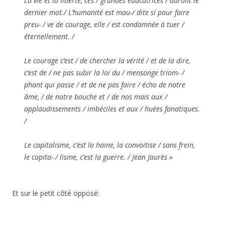
La vie et la liberté, ces / grandes éducatrices / auront le
dernier mot./ L’humanité est mau-/ dite si pour faire
preu- / ve de courage, elle / est condamnée à tuer /
éternellement. /
Le courage c’est / de chercher la vérité / et de la dire,
c’est de / ne pas subir la loi du / mensonge triom- /
phant qui passe / et de ne pas faire / écho de notre
âme, / de notre bouche et / de nos mais aux /
applaudissements / imbéciles et aux / huées fanatiques.
/
Le capitalisme, c’est la haine, la convoitise / sans frein,
le capita- / lisme, c’est la guerre. / Jean Jaurès »
Et sur le petit côté opposé: