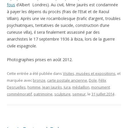
fous
d’Albert Londres). Au civil, Mme Jaurès est condamnée
à payer les dépens du procès (frais de l’Etat et de Raoul
Villain). Après une vie rocambolesque (trafic d’argent, troubles
psychiatriques, tentatives de suicide, construction d’une
curieuse villa), il sera finalement assassiné par des
anarchistes le 17 septembre 1936 à Ibiza, lors de la guerre
civile espagnole.
Photographies prises en août 2012.
Cette entrée a été publiée dans
Visites, musées et expositions
, et
marquée avec
bronze
,
carte postale ancienne
,
Dole
,
Félix
Desruelles
,
homme
,
Jean Jaurès
,
Jura
,
médaillon
,
monument
commémoratif
,
patrimoine
,
sculpture
,
semeur
, le
31 juillet 2014
.