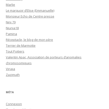
Marlie
Le marquoir d’Elise (Emmanuelle)
Monsieur Echo de Centre presse
Nini 79
Niunia18
Pamina
Réceptacle, le blog de mon père
Terrier de Marmotte
Tout Poitiers
Valentin Apac, Association de porteurs d’anomalies
chromosomiques
Virjaja
Zazimuth
MÉTA
Connexion