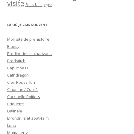
visite
États-Unis
église
LÀ OÙ JE VAIS SOUVENT…
Mon site de préhistoire
Bluesy
Brodineries et charivaris
Brodstitch
Capucine O
Cathdragon
C en Roussillon
Claudine / Coco2
Coccinelle Poitiers
Criquette
Dalinele
Effondrille et abat-faim
Luna
Mamazerty