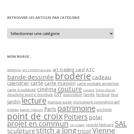
par
mois
RETROUVER LES ARTICLES PAR CATÉGORIE
Retrouver
les
articles
par
catégorie
MON NUAGE…
art trading card
ATC
allégorie
art contemporain
broderie
bande dessinée
cadeau
carte
carte maison
calendrier
carte postale ancienne
couture
cinéma
carte à publicité
cuisine
Deux-Sèvres
DIY
exposition
festival
famille
deuxième guerre mondiale
fleur
lecture
jardin
marque-page
monument commémoratif
patrimoine
Paris
oiseau
papier maison
pochette
point de croix
Poitiers
polar
projet en commun
SAL
rentrée littéraire
recyclage
stitch a long
Vienne
sculpture
tricot