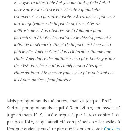
« La guerre détestable / et grande tant qu’elle / était
nécessaire est / atroce et scélérate / quand elle
commen- / ce à paraître inutile. / Arracher les patries /
aux maquignons / de la patrie aux cas- / tes de
militarisme et / aux bandes de la / finance pour
permettre à / toutes les nations / le développement /
infini de la démocra- /tie et de la paix c’est / servir la
patrie elle- /même / c’est dans l’interna- / tionale que
l’indé- / pendance des nations / a sa plus haute garan-/
tie, c’est dans les / nations indépendan-/ tes que
l’internationa- / le a ses organes les / plus puissants et
les / plus nobles / Jean Jaurès « .
Mais pourquoi ont-ils tué Jaurès, chantait Jacques Brel?
Surtout pourquoi ont-ils acquitté Raoul Villain, son assassin?
Jugé en mars 1919, il a été acquitté, par 11 voix contre 1, et
pas pour folie, ce qui aurait été compréhensible (les asiles à
l’époque étaient peut-être pire que les prisons, voir
Chez les