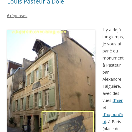
Louis Pasteur à Dole
6 réponses
Il y a déjà
longtemps,
je vous ai
parlé du
monument
à Pasteur
par
Alexandre
Falguière,
avec des
vues
d’hier
et
d’aujourd’h
ui
, à Paris
(place de