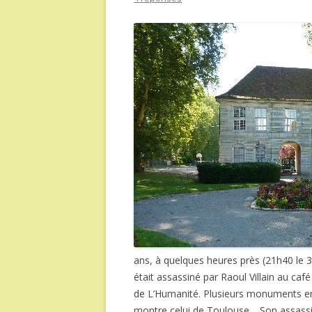
ans, à quelques heures près (21h40 le 31 
était assassiné par Raoul Villain au caf
de L’Humanité. Plusieurs monuments en
montre celui de Toulouse… Son assassin