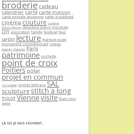
broderie
cadeau
carte
carte maison
calendrier
carte postale ancienne
carte à publicité
couture
cinéma
cuisine
deuxième guerre mondiale
Deux-Sèvres
DIY
exposition
festival
famille
fleur
lecture
jardin
marque-page
monument commémoratif
oiseau
Paris
papier maison
patrimoine
pochette
point de croix
Poitiers
polar
projet en commun
SAL
rentrée littéraire
recyclage
stitch a long
sculpture
Vienne
visite
tricot
États-Unis
église
LÀ OÙ JE VAIS SOUVENT…