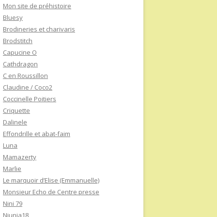
Mon site de préhistoire
Bluesy
Brodineries et charivaris
Brodstitch
Capucine O
Cathdragon
C en Roussillon
Claudine / Coco2
Coccinelle Poitiers
Criquette
Dalinele
Effondrille et abat-faim
Luna
Mamazerty
Marlie
Le marquoir d’Elise (Emmanuelle)
Monsieur Echo de Centre presse
Nini 79
Niunia18