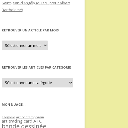
Saint-Jean-d’Angély (du sculpteur Albert
Bartholomé)
RETROUVER UN ARTICLE PAR MOIS
Retrouver
un
article
par
mois
RETROUVER LES ARTICLES PAR CATÉGORIE
Retrouver
les
articles
par
catégorie
MON NUAGE…
allégorie
art contemporain
art trading card
ATC
bande dessinée