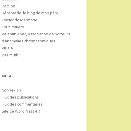
Pamina
Réceptacle, le blog de mon père
Terrier de Marmotte
Tout Poitiers
Valentin Apac, Association de porteurs
d’anomalies chromosomiques
Virjaja
Zazimuth
MÉTA
Connexion
Flux des publications
Flux des commentaires
Site de WordPress-FR