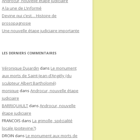
Androcur, nouvelle étape judiciaire
A la une de L’informé
Devine qui c’est… Histoire de
prosopagnosie
Une nouvelle étape judiciaire importante
LES DERNIERS COMMENTAIRES
Véronique Dujardin
dans
Le monument
aux morts de Saint-Jean-d’Angély (du
sculpteur Albert Bartholomé)
monique
dans
Androcur, nouvelle étape
judiciaire
BARRIQUAULT
dans
Androcur, nouvelle
étape judiciaire
FRANCOIS
dans
La grimolle, spécialité
locale (poitevine?)
DROIN
dans
Le monument aux morts de