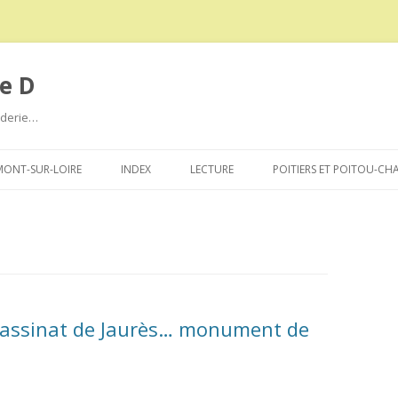
e D
roderie…
Aller
au
ONT-SUR-LOIRE
INDEX
LECTURE
POITIERS ET POITOU-CH
contenu
ssassinat de Jaurès… monument de