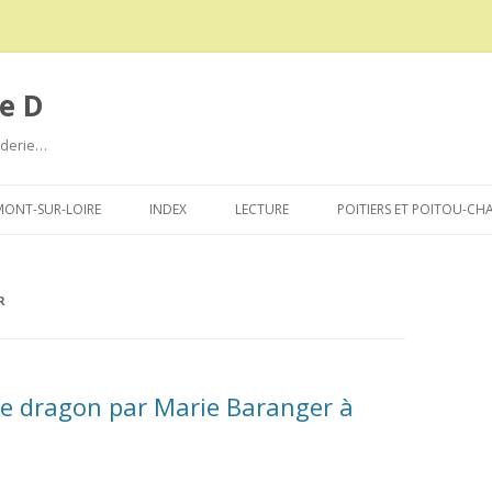
e D
roderie…
Aller
au
ONT-SUR-LOIRE
INDEX
LECTURE
POITIERS ET POITOU-CH
contenu
R
 le dragon par Marie Baranger à