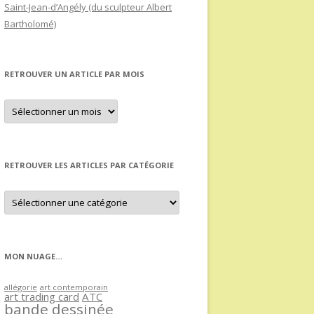
Saint-Jean-d’Angély (du sculpteur Albert
Bartholomé)
RETROUVER UN ARTICLE PAR MOIS
Retrouver
un
article
par
mois
RETROUVER LES ARTICLES PAR CATÉGORIE
Retrouver
les
articles
par
catégorie
MON NUAGE…
allégorie
art contemporain
art trading card
ATC
bande dessinée