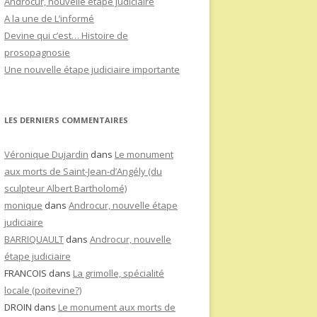
Androcur, nouvelle étape judiciaire
A la une de L’informé
Devine qui c’est… Histoire de
prosopagnosie
Une nouvelle étape judiciaire importante
LES DERNIERS COMMENTAIRES
Véronique Dujardin
dans
Le monument
aux morts de Saint-Jean-d’Angély (du
sculpteur Albert Bartholomé)
monique
dans
Androcur, nouvelle étape
judiciaire
BARRIQUAULT
dans
Androcur, nouvelle
étape judiciaire
FRANCOIS
dans
La grimolle, spécialité
locale (poitevine?)
DROIN
dans
Le monument aux morts de