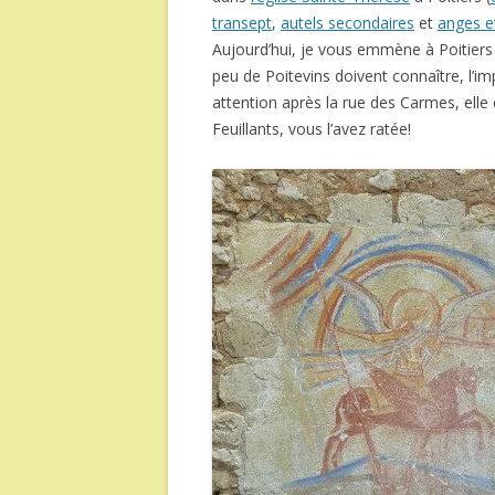
transept
,
autels secondaires
et
anges et
Aujourd’hui, je vous emmène à Poitiers
peu de Poitevins doivent connaître, l’im
attention après la rue des Carmes, elle 
Feuillants, vous l’avez ratée!