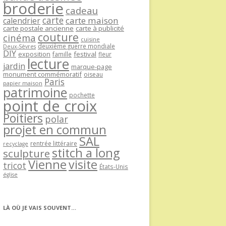
broderie
cadeau
carte
carte maison
calendrier
carte postale ancienne
carte à publicité
couture
cinéma
cuisine
deuxième guerre mondiale
Deux-Sèvres
DIY
exposition
festival
famille
fleur
lecture
jardin
marque-page
monument commémoratif
oiseau
Paris
papier maison
patrimoine
pochette
point de croix
Poitiers
polar
projet en commun
SAL
rentrée littéraire
recyclage
stitch a long
sculpture
Vienne
visite
tricot
États-Unis
église
LÀ OÙ JE VAIS SOUVENT…