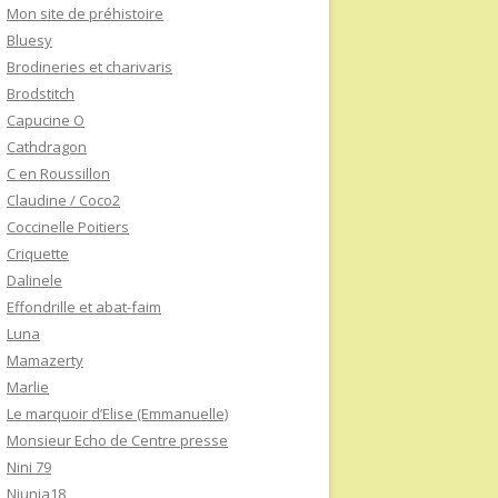
Mon site de préhistoire
Bluesy
Brodineries et charivaris
Brodstitch
Capucine O
Cathdragon
C en Roussillon
Claudine / Coco2
Coccinelle Poitiers
Criquette
Dalinele
Effondrille et abat-faim
Luna
Mamazerty
Marlie
Le marquoir d’Elise (Emmanuelle)
Monsieur Echo de Centre presse
Nini 79
Niunia18