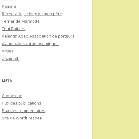
Pamina
Réceptacle, le blog de mon père
Terrier de Marmotte
Tout Poitiers
Valentin Apac, Association de porteurs
d’anomalies chromosomiques
Virjaja
Zazimuth
MÉTA
Connexion
Flux des publications
Flux des commentaires
Site de WordPress-FR