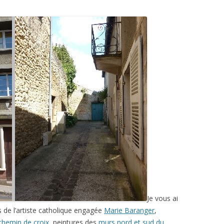
Je vous ai
 de l’artiste catholique engagée
Marie Baranger
,
chemin de croix
, peintures des
murs nord et sud du