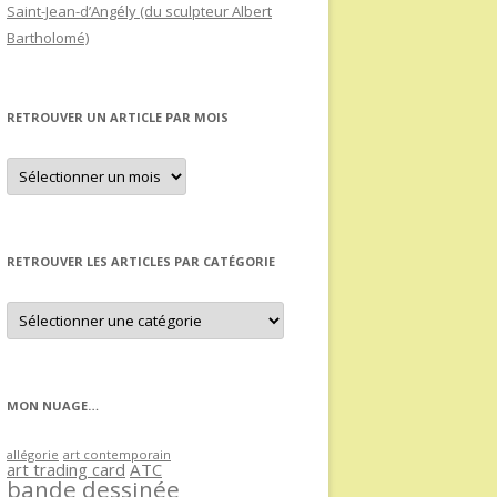
Saint-Jean-d’Angély (du sculpteur Albert
Bartholomé)
RETROUVER UN ARTICLE PAR MOIS
Retrouver
un
article
par
mois
RETROUVER LES ARTICLES PAR CATÉGORIE
Retrouver
les
articles
par
catégorie
MON NUAGE…
allégorie
art contemporain
art trading card
ATC
bande dessinée