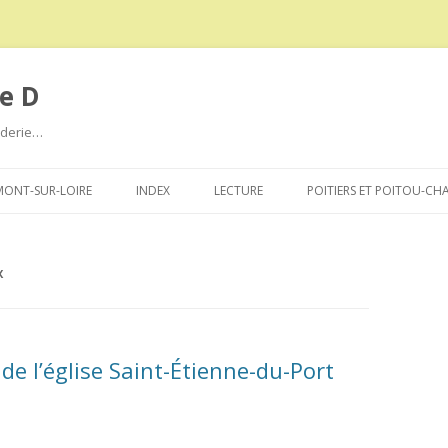
e D
roderie…
Aller
au
ONT-SUR-LOIRE
INDEX
LECTURE
POITIERS ET POITOU-CH
contenu
X
 de l’église Saint-Étienne-du-Port