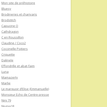
Mon site de préhistoire
Bluesy
Brodineries et charivaris
Brodstitch
Capucine O
Cathdragon
C en Roussillon
Claudine / Coco2
Coccinelle Poitiers
Criquette
Dalinele
Effondrille et abat-faim
Luna
Mamazerty
Marlie
Le marquoir d’Elise (Emmanuelle)
Monsieur Echo de Centre presse
Nini 79
Niunia18