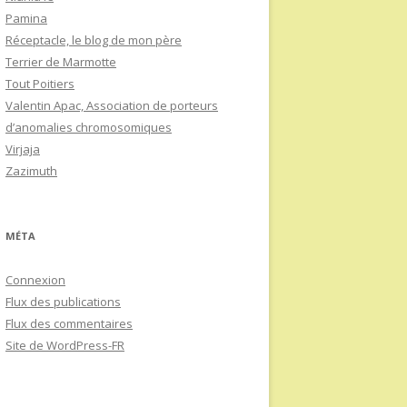
Pamina
Réceptacle, le blog de mon père
Terrier de Marmotte
Tout Poitiers
Valentin Apac, Association de porteurs
d’anomalies chromosomiques
Virjaja
Zazimuth
MÉTA
Connexion
Flux des publications
Flux des commentaires
Site de WordPress-FR