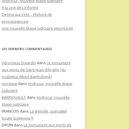
Androcur, nouvelle étape judiciaire
A la une de L’informé
Devine qui c’est… Histoire de
prosopagnosie
Une nouvelle étape judiciaire importante
LES DERNIERS COMMENTAIRES
Véronique Dujardin
dans
Le monument
aux morts de Saint-Jean-d’Angély (du
sculpteur Albert Bartholomé)
monique
dans
Androcur, nouvelle étape
judiciaire
BARRIQUAULT
dans
Androcur, nouvelle
étape judiciaire
FRANCOIS
dans
La grimolle, spécialité
locale (poitevine?)
DROIN
dans
Le monument aux morts de