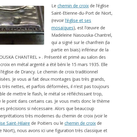
Le
chemin de croix
de l’église
Saint-Etienne-du-Port de Niort,
(revoir
l’église et ses
mosaïques
), est l’œuvre de
Madeleine Nasouska-Chantrel,
qui a signé sur le chanfrein (la
partie en biais) inférieur de la
ASOUSKA CHANTREL » . Présenté et primé au salon des
croix en métal argenté a été béni le 15 mars 1935. Elle
 l’église de Drancy. Le chemin de croix traditionnel
sées. Je vous ai fait deux montages (pas très grands,
très nettes, et parfois déformées, il n’est pas toujours
le de mettre le flash, le métal se réfléchissant trop,
re le point dans certains cas. Je vous mets donc le thème
ues précisions si nécessaire. Alors que beaucoup
terprétations très modernes du chemin de croix (voir le
lise Saint-Hilaire
de Poitiers ou le
chemin de croix
de
de Niort), nous avons ici une figuration très classique et