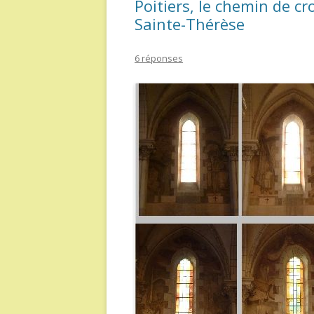
Poitiers, le chemin de cr
Sainte-Thérèse
6 réponses