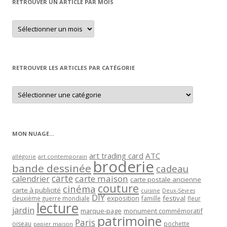
RETROUVER UN ARTICLE PAR MOIS
Retrouver
un
article
par
mois
RETROUVER LES ARTICLES PAR CATÉGORIE
Retrouver
les
articles
par
catégorie
MON NUAGE…
art trading card
ATC
allégorie
art contemporain
broderie
bande dessinée
cadeau
carte
carte maison
calendrier
carte postale ancienne
couture
cinéma
carte à publicité
cuisine
Deux-Sèvres
DIY
exposition
festival
famille
deuxième guerre mondiale
fleur
lecture
jardin
marque-page
monument commémoratif
patrimoine
Paris
oiseau
papier maison
pochette