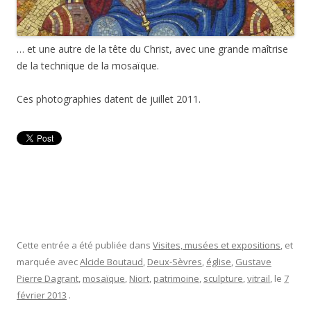
… et une autre de la tête du Christ, avec une grande maîtrise
de la technique de la mosaïque.
Ces photographies datent de juillet 2011.
Cette entrée a été publiée dans
Visites, musées et expositions
, et
marquée avec
Alcide Boutaud
,
Deux-Sèvres
,
église
,
Gustave
Pierre Dagrant
,
mosaïque
,
Niort
,
patrimoine
,
sculpture
,
vitrail
, le
7
février 2013
.