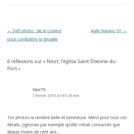
Navigation
←
Défi photo : de la couleur
Aigle Navajo (5)
→
des
pour combattre la grisaille
articles
6 réflexions sur «
Niort, l’église Saint-Étienne-du-
Port
»
Nini79
7 février 2013 à 16 h 39 min
Tes photos la rendent belle et lumineuse. Merci pour tous ces
détails, j’ignorais par exemple qu’elle n’était consacrée que
depuis moins de cent ans…