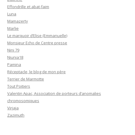
Effondrille et abat-faim
Luna
Mamazerty
Marlie
Le marquoir d’Elise (Emmanuelle)
Monsieur Echo de Centre presse
Nini 79
Niunia18
Pamina
Réceptacle, le blog de mon père
Terrier de Marmotte
Tout Poitiers
Valentin Apac, Association de porteurs d’anomalies
chromosomiques
Virjaja
Zazimuth