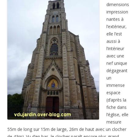
dimensions
impression
nantes à
l’extérieur,
elle l’est
aussi à
l’intérieur
avec une
nef unique
dégageant
un
immense
espace
(d’après la
fiche dans
l’église, elle
mesure
55m de long sur 15m de large, 26m de haut avec un clocher
de 43m). Vu d’en bas, le clocher paraît encore plus grand…