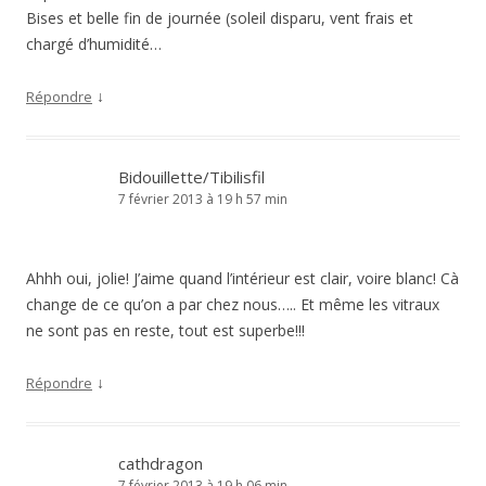
Bises et belle fin de journée (soleil disparu, vent frais et
chargé d’humidité…
↓
Répondre
Bidouillette/Tibilisfil
7 février 2013 à 19 h 57 min
Ahhh oui, jolie! J’aime quand l’intérieur est clair, voire blanc! Cà
change de ce qu’on a par chez nous….. Et même les vitraux
ne sont pas en reste, tout est superbe!!!
↓
Répondre
cathdragon
7 février 2013 à 19 h 06 min