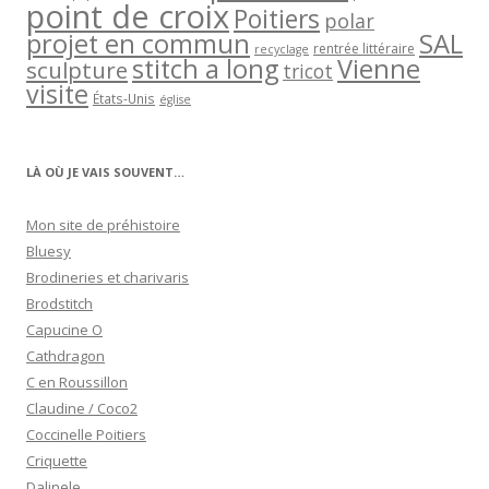
point de croix
Poitiers
polar
projet en commun
SAL
rentrée littéraire
recyclage
stitch a long
Vienne
sculpture
tricot
visite
États-Unis
église
LÀ OÙ JE VAIS SOUVENT…
Mon site de préhistoire
Bluesy
Brodineries et charivaris
Brodstitch
Capucine O
Cathdragon
C en Roussillon
Claudine / Coco2
Coccinelle Poitiers
Criquette
Dalinele