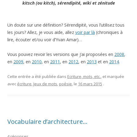
kitsch (ou kitch), sérendipité, wiki et zénitude
Un doute sur une définition? Sérendipité, vous l’utilisez tous
les jours? Allez, je vous aide, allez
voir par là
(chroniques à
lire, écouter et/ou voir d’Yvan Amar)…
Vous pouvez revoir les versions que j’ai proposées en
2008
,
en
2009
, en
2010
, en
2011
, en
2012
, en
2013
et en
2014
.
Cette entrée a été publiée dans
Ecriture, mots, etc.
, et marquée
avec
écriture
,
Jeux de mots
,
poésie
, le
16 mars 2015
.
Vocabulaire d’architecture…
4 réponses