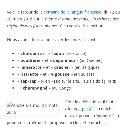
Voici le retour de la
semaine de la langue française
, du 12 au
20 mars 2016 sur le thème
dis-moi dix mots… la richesse des
régionalismes francophones.
Cela sera la 21e édition.
Nous avons donc à jouer avec les mots suivants:
«
chafouin
» et «
fada
» (en France)
«
poudrerie
» et «
dépanneur
» (au Québec)
«
lumerotte
» et «
dracher
» (en Belgique)
«
ristrette
» et «
vigousse
» (en Suisse)
«
tap-tap
» (« en » [sic sur le site, j’aurais dit à] Haïti)
«
champagné
» (au Congo).
Pour les définitions, il faut
aller
voir par là
… la drache
devrait pouvoir répondre à la
poudrerie… même s’ils proposent ici le verbe dracher.