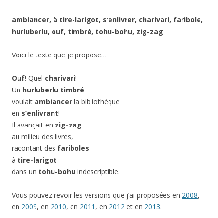
ambiancer, à tire-larigot, s’enlivrer, charivari, faribole,
hurluberlu, ouf, timbré, tohu-bohu, zig-zag
Voici le texte que je propose…
Ouf
! Quel
charivari
!
Un
hurluberlu
timbré
voulait
ambiancer
la bibliothèque
en
s’enlivrant
!
Il avançait en
zig-zag
au milieu des livres,
racontant des
fariboles
à
tire-larigot
dans un
tohu-bohu
indescriptible.
Vous pouvez revoir les versions que j’ai proposées en
2008
,
en
2009
, en
2010
, en
2011
, en
2012
et en
2013
.