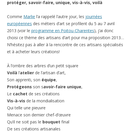
protéger, savoir-faire, unique, vis-à-vis, voilà
Comme
Marlie
l’a rappelé l’autre jour, les
journées
européennes
des métiers d’art se profilent du 5 au 7 avril
2013 (voir le
programme en Poitou-Charentes
), j’ai donc
choisi ce thème des artisans d’art pour ma proposition 2013…
N’hésitez pas à aller à la rencontre de ces artisans spécialisés
et à acheter leurs créations!
À l’ombre des arbres d’un petit square
Voilà
l’
atelier
de l’artisan d’art,
Son apprenti, son
équipe
,
Protégeons
son s
avoir-faire
unique
,
Le
cachet
de ses créations
Vis-à-vis
de la mondialisation
Qui telle une pieuvre
Menace son dernier chef-d’œuvre
Qu’il ne soit pas le
bouquet
final
De ses créations artisanales