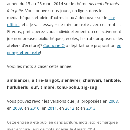
année du 15 au 23 mars 2014 sur le thème
dis-moi dix mots…
à la folie.
Vous pouvez tous jouer, en ligne, dans les
médiathèques et plein d’autres lieux à découvrir sur le
site
officiel
, etc. Je vais essayer de faire un texte avec ces mots…
Et vous, participerez-vous individuellement ou collectivement
(de nombreuses bibliothèques, écoles, bistrots proposent des
ateliers d’écriture)?
Capucine O
a déjà fait une proposition
en
image et en texte
!
Voici les mots à caser cette année:
ambiancer, à tire-larigot, s’enlivrer, charivari, faribole,
hurluberlu, ouf, timbré, tohu-bohu, zig-zag
Vous pouvez revoir les versions que j’ai proposées en
2008
,
en
2009
, en
2010
, en
2011
, en
2012
et en
2013
.
Cette entrée a été publiée dans
Ecriture, mots, etc.
, et marquée
avec
écriture
,
Jeux de mots
,
poésie
, le
4 mars 2014
.