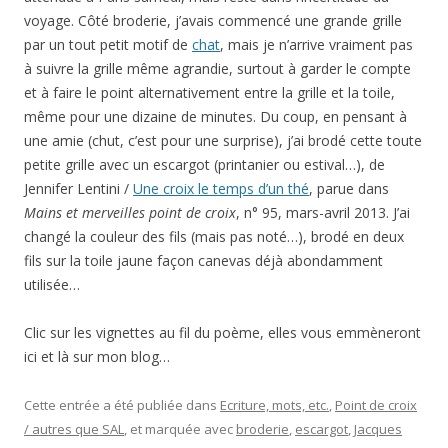
voyage. Côté broderie, j’avais commencé une grande grille
par un tout petit motif de
chat
, mais je n’arrive vraiment pas
à suivre la grille même agrandie, surtout à garder le compte
et à faire le point alternativement entre la grille et la toile,
même pour une dizaine de minutes. Du coup, en pensant à
une amie (chut, c’est pour une surprise), j’ai brodé cette toute
petite grille avec un escargot (printanier ou estival…), de
Jennifer Lentini /
Une croix le temps d’un thé
, parue dans
Mains et merveilles point de croix
, n° 95, mars-avril 2013. J’ai
changé la couleur des fils (mais pas noté…), brodé en deux
fils sur la toile jaune façon canevas déjà abondamment
utilisée…
Clic sur les vignettes au fil du poème, elles vous emmèneront
ici et là sur mon blog…
Cette entrée a été publiée dans
Ecriture, mots, etc.
,
Point de croix
/ autres que SAL
, et marquée avec
broderie
,
escargot
,
Jacques