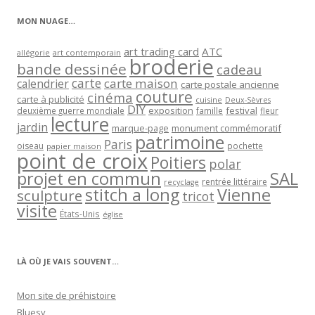
MON NUAGE…
art trading card
ATC
allégorie
art contemporain
broderie
bande dessinée
cadeau
carte
carte maison
calendrier
carte postale ancienne
couture
cinéma
carte à publicité
cuisine
Deux-Sèvres
DIY
exposition
festival
famille
deuxième guerre mondiale
fleur
lecture
jardin
marque-page
monument commémoratif
patrimoine
Paris
oiseau
papier maison
pochette
point de croix
Poitiers
polar
projet en commun
SAL
rentrée littéraire
recyclage
stitch a long
Vienne
sculpture
tricot
visite
États-Unis
église
LÀ OÙ JE VAIS SOUVENT…
Mon site de préhistoire
Bluesy