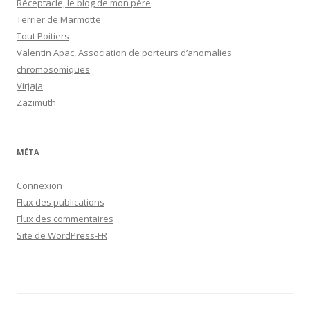
Réceptacle, le blog de mon père
Terrier de Marmotte
Tout Poitiers
Valentin Apac, Association de porteurs d’anomalies
chromosomiques
Virjaja
Zazimuth
MÉTA
Connexion
Flux des publications
Flux des commentaires
Site de WordPress-FR