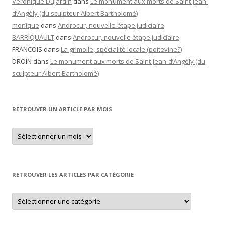
Véronique Dujardin
dans
Le monument aux morts de Saint-Jean-
d’Angély (du sculpteur Albert Bartholomé)
monique
dans
Androcur, nouvelle étape judiciaire
BARRIQUAULT
dans
Androcur, nouvelle étape judiciaire
FRANCOIS
dans
La grimolle, spécialité locale (poitevine?)
DROIN
dans
Le monument aux morts de Saint-Jean-d’Angély (du
sculpteur Albert Bartholomé)
RETROUVER UN ARTICLE PAR MOIS
Retrouver
un
article
par
mois
RETROUVER LES ARTICLES PAR CATÉGORIE
Retrouver
les
articles
par
catégorie