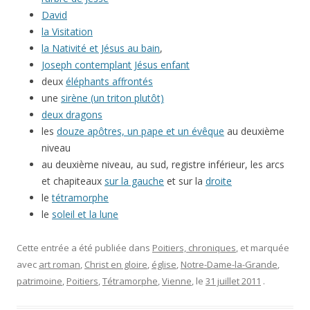
David
la Visitation
la Nativité et Jésus au bain
,
Joseph contemplant Jésus enfant
deux
éléphants affrontés
une
sirène (un triton plutôt)
deux dragons
les
douze apôtres, un pape et un évêque
au deuxième
niveau
au deuxième niveau, au sud, registre inférieur, les arcs
et chapiteaux
sur la gauche
et sur la
droite
le
tétramorphe
le
soleil et la lune
Cette entrée a été publiée dans
Poitiers, chroniques
, et marquée
avec
art roman
,
Christ en gloire
,
église
,
Notre-Dame-la-Grande
,
patrimoine
,
Poitiers
,
Tétramorphe
,
Vienne
, le
31 juillet 2011
.