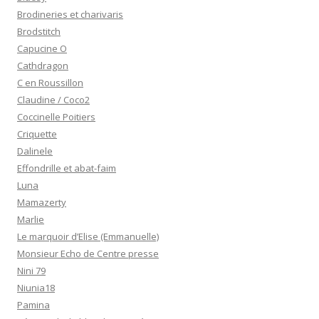
Brodineries et charivaris
Brodstitch
Capucine O
Cathdragon
C en Roussillon
Claudine / Coco2
Coccinelle Poitiers
Criquette
Dalinele
Effondrille et abat-faim
Luna
Mamazerty
Marlie
Le marquoir d’Elise (Emmanuelle)
Monsieur Echo de Centre presse
Nini 79
Niunia18
Pamina