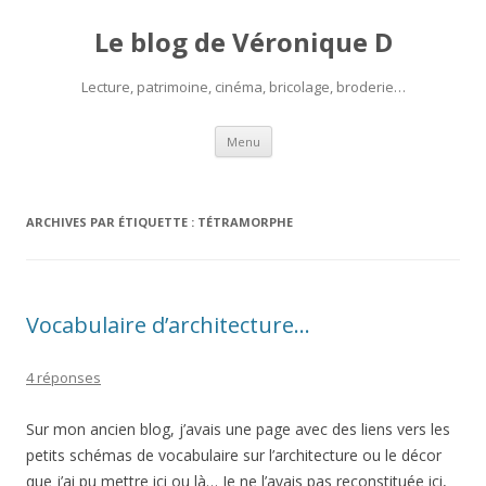
Le blog de Véronique D
Lecture, patrimoine, cinéma, bricolage, broderie…
Aller
Menu
au
contenu
ARCHIVES PAR ÉTIQUETTE :
TÉTRAMORPHE
Vocabulaire d’architecture…
4 réponses
Sur mon ancien blog, j’avais une page avec des liens vers les
petits schémas de vocabulaire sur l’architecture ou le décor
que j’ai pu mettre ici ou là… Je ne l’avais pas reconstituée ici,