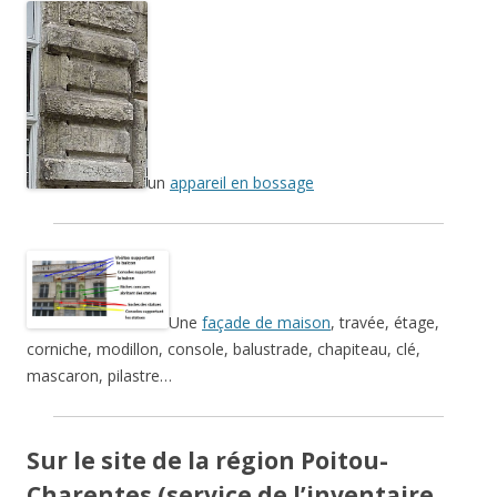
un
appareil en bossage
Une
façade de maison
, travée, étage,
corniche, modillon, console, balustrade, chapiteau, clé,
mascaron, pilastre…
Sur le site de la région Poitou-
Charentes (service de l’inventaire