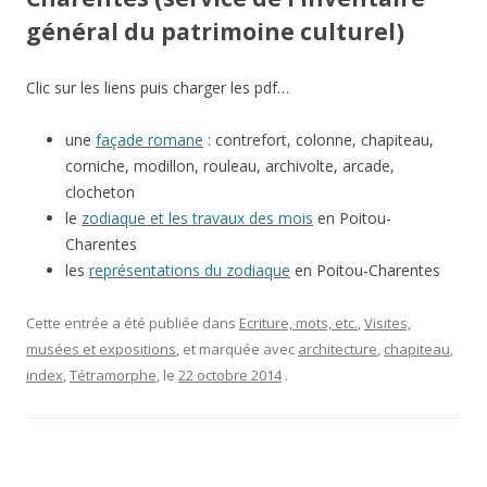
général du patrimoine culturel)
Clic sur les liens puis charger les pdf…
une
façade romane
: contrefort, colonne, chapiteau,
corniche, modillon, rouleau, archivolte, arcade,
clocheton
le
zodiaque et les travaux des mois
en Poitou-
Charentes
les
représentations du zodiaque
en Poitou-Charentes
Cette entrée a été publiée dans
Ecriture, mots, etc.
,
Visites,
musées et expositions
, et marquée avec
architecture
,
chapiteau
,
index
,
Tétramorphe
, le
22 octobre 2014
.