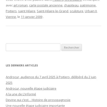
avec
art roman
,
carte postale ancienne
,
chapiteau
,
patrimoine
,
Poitiers
,
saint Hilaire
,
Saint-Hilaire-le-Grand
,
sculpture
,
Urbain II
,
Vienne
, le
11 janvier 2009
.
Rechercher :
LES DERNIERS ARTICLES
Androcur, audience du 7 avril 2025 à Poitiers, délibéré du 2 juin
2025
Androcur, nouvelle étape judiciaire
A la une de L’informé
Devine qui c’est… Histoire de prosopagnosie
Une nouvelle étape judiciaire importante