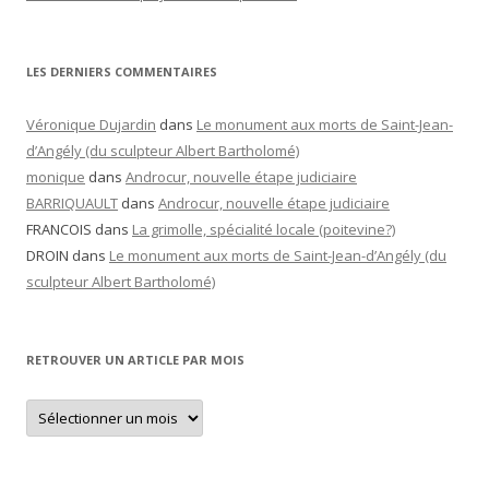
LES DERNIERS COMMENTAIRES
Véronique Dujardin
dans
Le monument aux morts de Saint-Jean-
d’Angély (du sculpteur Albert Bartholomé)
monique
dans
Androcur, nouvelle étape judiciaire
BARRIQUAULT
dans
Androcur, nouvelle étape judiciaire
FRANCOIS
dans
La grimolle, spécialité locale (poitevine?)
DROIN
dans
Le monument aux morts de Saint-Jean-d’Angély (du
sculpteur Albert Bartholomé)
RETROUVER UN ARTICLE PAR MOIS
Retrouver
un
article
par
mois