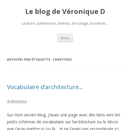
Le blog de Véronique D
Lecture, patrimoine, cinéma, bricolage, broderie…
Aller
Menu
au
contenu
ARCHIVES PAR ÉTIQUETTE :
CHAPITEAU
Vocabulaire d’architecture…
4 réponses
Sur mon ancien blog, j’avais une page avec des liens vers les
petits schémas de vocabulaire sur l’architecture ou le décor
que j’ai pu mettre ici ou là… Je ne l’avais pas reconstituée ici,