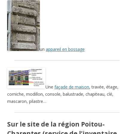
un
appareil en bossage
Une
façade de maison
, travée, étage,
corniche, modillon, console, balustrade, chapiteau, clé,
mascaron, pilastre…
Sur le site de la région Poitou-
Charentes (service de l’inventaire