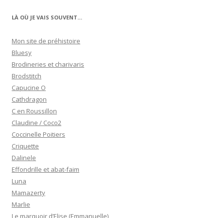
LÀ OÙ JE VAIS SOUVENT…
Mon site de préhistoire
Bluesy
Brodineries et charivaris
Brodstitch
Capucine O
Cathdragon
C en Roussillon
Claudine / Coco2
Coccinelle Poitiers
Criquette
Dalinele
Effondrille et abat-faim
Luna
Mamazerty
Marlie
Le marquoir d’Elise (Emmanuelle)