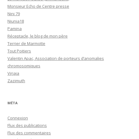
Monsieur Echo de Centre presse
Nini 79
Niunia18
Pamina
Réceptacle, le blog de mon père
Terrier de Marmotte
Tout Poitiers
Valentin Apac, Association de porteurs d’anomalies
chromosomiques
Virjaja
Zazimuth
MÉTA
Connexion
Flux des publications
Flux des commentaires