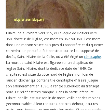
Hilaire, né à Poitiers vers 315, élu évêque de Poitiers vers
350, docteur de l’Église, est mort en 367 ou 368. Il est mort
dans une maison située plus près du baptistère et du quartier
cathédral, un prieuré a été construit sur ce lieu supposé de
décès, Saint-Hilaire-de-la-Celle, où a été érigé un
cénotaphe
.
La mort de saint Hilaire est figurée sur un chapiteau de
l’église Saint-Hilaire, dont la dédicace date de 1049. Ce
chapiteau est situé du côté nord de l’église, non loin de
l’ancien clocher qui contenait le cénotaphe d’Hilaire jusque
son effondrement en 1590, à l’angle sud-ouest du transept
nord. Le relief est très marqué. Dans la partie inférieure,
Hilaire, habillé, est sur son lit de mort, veillé par des moines
(reconnaissables à leur tonsure), certains debout, d’autres
assis, tous tiennent un livre entre les mains. Si vous regardez