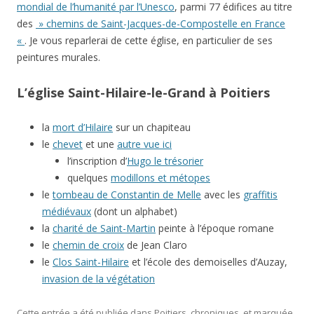
mondial de l’humanité par l’Unesco
, parmi 77 édifices au titre
des
» chemins de Saint-Jacques-de-Compostelle en France
«
. Je vous reparlerai de cette église, en particulier de ses
peintures murales.
L’église Saint-Hilaire-le-Grand à Poitiers
la
mort d’Hilaire
sur un chapiteau
le
chevet
et une
autre vue ici
l’inscription d’
Hugo le trésorier
quelques
modillons et métopes
le
tombeau de Constantin de Melle
avec les
graffitis
médiévaux
(dont un alphabet)
la
charité de Saint-Martin
peinte à l’époque romane
le
chemin de croix
de Jean Claro
le
Clos Saint-Hilaire
et l’école des demoiselles d’Auzay,
invasion de la végétation
Cette entrée a été publiée dans
Poitiers, chroniques
, et marquée