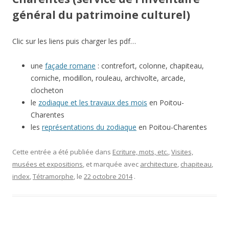
général du patrimoine culturel)
Clic sur les liens puis charger les pdf…
une
façade romane
: contrefort, colonne, chapiteau,
corniche, modillon, rouleau, archivolte, arcade,
clocheton
le
zodiaque et les travaux des mois
en Poitou-
Charentes
les
représentations du zodiaque
en Poitou-Charentes
Cette entrée a été publiée dans
Ecriture, mots, etc.
,
Visites,
musées et expositions
, et marquée avec
architecture
,
chapiteau
,
index
,
Tétramorphe
, le
22 octobre 2014
.