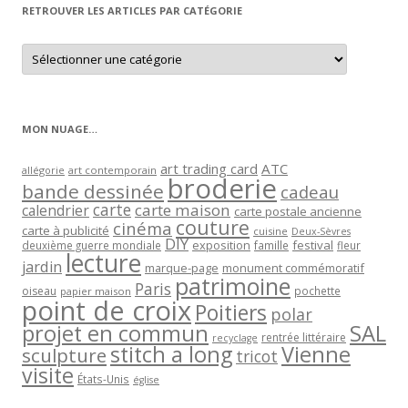
RETROUVER LES ARTICLES PAR CATÉGORIE
Retrouver
les
articles
par
catégorie
MON NUAGE…
art trading card
ATC
allégorie
art contemporain
broderie
bande dessinée
cadeau
carte
carte maison
calendrier
carte postale ancienne
couture
cinéma
carte à publicité
cuisine
Deux-Sèvres
DIY
exposition
festival
famille
deuxième guerre mondiale
fleur
lecture
jardin
marque-page
monument commémoratif
patrimoine
Paris
oiseau
papier maison
pochette
point de croix
Poitiers
polar
projet en commun
SAL
rentrée littéraire
recyclage
stitch a long
Vienne
sculpture
tricot
visite
États-Unis
église