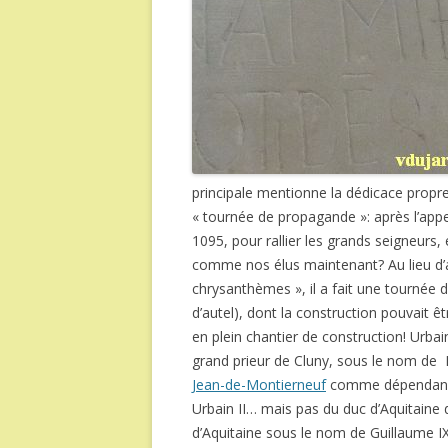
principale mentionne la dédicace propr
« tournée de propagande »: après l’app
1095, pour rallier les grands seigneurs,
comme nos élus maintenant? Au lieu d’al
chrysanthèmes », il a fait une tournée 
d’autel), dont la construction pouvait 
en plein chantier de construction! Urbain
grand prieur de Cluny, sous le nom de Eu
Jean-de-Montierneuf
comme dépendance d
Urbain II… mais pas du duc d’Aquitaine 
d’Aquitaine sous le nom de Guillaume IX