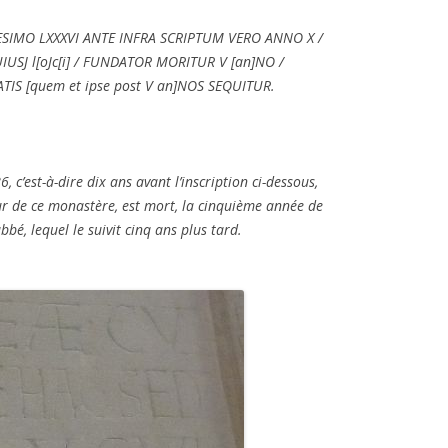
SIMO LXXXVI ANTE INFRA SCRIPTUM VERO ANNO X /
J l[oJc[i] / FUNDATOR MORITUR V [an]NO /
IS [quem et ipse post V an]NOS SEQUITUR.
, c’est-à-dire dix ans avant l’inscription ci-dessous,
ur de ce monastère, est mort, la cinquième année de
bé, lequel le suivit cinq ans plus tard.