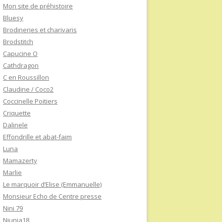
Mon site de préhistoire
Bluesy
Brodineries et charivaris
Brodstitch
Capucine O
Cathdragon
C en Roussillon
Claudine / Coco2
Coccinelle Poitiers
Criquette
Dalinele
Effondrille et abat-faim
Luna
Mamazerty
Marlie
Le marquoir d’Elise (Emmanuelle)
Monsieur Echo de Centre presse
Nini 79
Niunia18