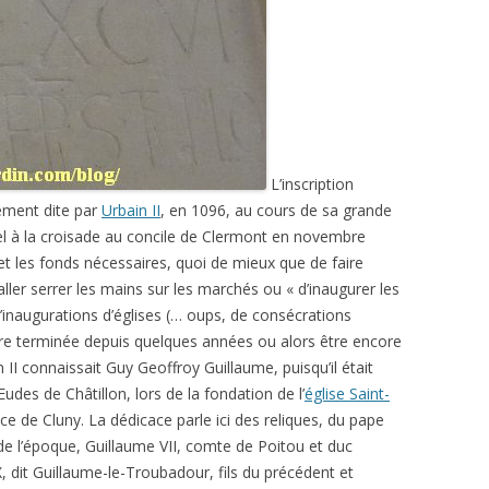
L’inscription
ement dite par
Urbain II
, en 1096, au cours de sa grande
el à la croisade au concile de Clermont en novembre
 et les fonds nécessaires, quoi de mieux que de faire
ler serrer les mains sur les marchés ou « d’inaugurer les
d’inaugurations d’églises (… oups, de consécrations
être terminée depuis quelques années ou alors être encore
 II connaissait Guy Geoffroy Guillaume, puisqu’il était
des de Châtillon, lors de la fondation de l’
église Saint-
e Cluny. La dédicace parle ici des reliques, du pape
de l’époque, Guillaume VII, comte de Poitou et duc
, dit Guillaume-le-Troubadour, fils du précédent et