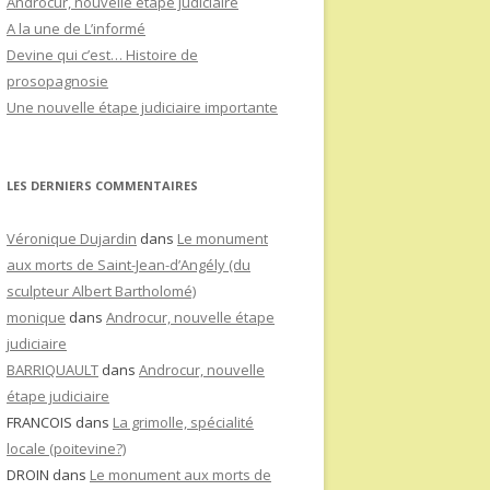
Androcur, nouvelle étape judiciaire
A la une de L’informé
Devine qui c’est… Histoire de
prosopagnosie
Une nouvelle étape judiciaire importante
LES DERNIERS COMMENTAIRES
Véronique Dujardin
dans
Le monument
aux morts de Saint-Jean-d’Angély (du
sculpteur Albert Bartholomé)
monique
dans
Androcur, nouvelle étape
judiciaire
BARRIQUAULT
dans
Androcur, nouvelle
étape judiciaire
FRANCOIS
dans
La grimolle, spécialité
locale (poitevine?)
DROIN
dans
Le monument aux morts de