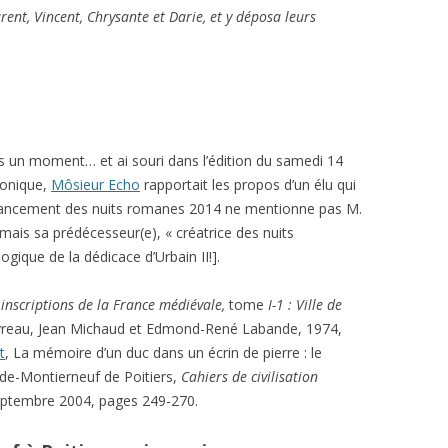
ent, Vincent, Chrysante et Darie, et y déposa leurs
is un moment… et ai souri dans l’édition du samedi 14
ronique,
Môsieur Echo
rapportait les propos d’un élu qui
au lancement des nuits romanes 2014 ne mentionne pas M.
mais sa prédécesseur(e), « créatrice des nuits
ogique de la dédicace d’Urbain II!].
inscriptions de la France médiévale,
tome
I-1 : Ville de
Favreau, Jean Michaud et Edmond-René Labande, 1974,
t
, La mémoire d’un duc dans un écrin de pierre : le
de-Montierneuf de Poitiers,
Cahiers de civilisation
-septembre 2004, pages 249-270.