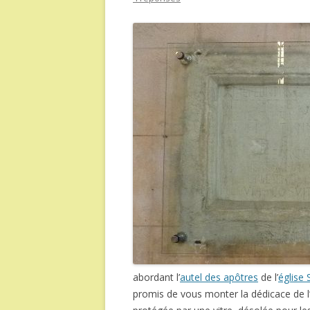
abordant l’
autel des apôtres
de l’
église
promis de vous monter la dédicace de l’