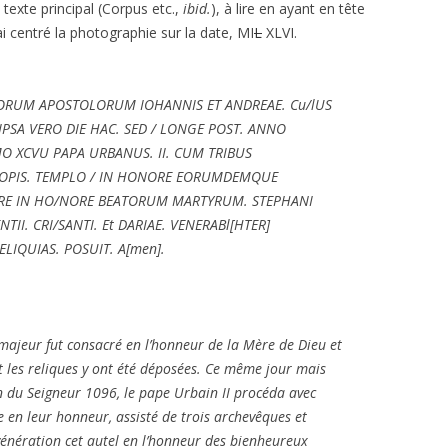
e texte principal (Corpus etc.,
ibid.
), à lire en ayant en tête
ai centré la photographie sur la date, MI
L
XLVI.
ATORUM APOSTOLORUM IOHANNIS ET ANDREAE. Cu/lUS
IPSA VERO DIE HAC. SED / LONGE POST. ANNO
O XCVU PAPA URBANUS. II. CUM TRIBUS
COPIS. TEMPLO / IN HONORE EORUMDEMQUE
ARE IN HO/NORE BEATORUM MARTYRUM. STEPHANI
II. CRI/SANTI. Et DARIAE. VENERABl[HTER]
LIQUIAS. POSUIT. A[men].
l majeur fut consacré en l’honneur de la Mère de Dieu et
t les reliques y ont été déposées. Ce même jour mais
on du Seigneur 1096, le pape Urbain II procéda avec
 en leur honneur, assisté de trois archevêques et
 vénération cet autel en l’honneur des bienheureux