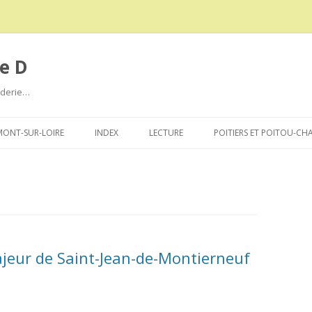
e D
roderie…
Aller
au
ONT-SUR-LOIRE
INDEX
LECTURE
POITIERS ET POITOU-CH
contenu
ajeur de Saint-Jean-de-Montierneuf