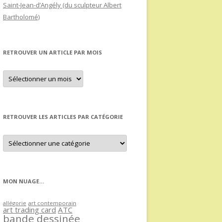
Saint-Jean-d’Angély (du sculpteur Albert
Bartholomé)
RETROUVER UN ARTICLE PAR MOIS
Retrouver
un
article
par
mois
RETROUVER LES ARTICLES PAR CATÉGORIE
Retrouver
les
articles
par
catégorie
MON NUAGE…
allégorie
art contemporain
art trading card
ATC
bande dessinée