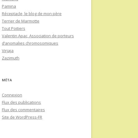
Pamina
Réceptacle, le blog de mon père
Terrier de Marmotte
Tout Poitiers
Valentin Apac, Association de porteurs
d’anomalies chromosomiques
Virjaja
Zazimuth
MÉTA
Connexion
Flux des publications
Flux des commentaires
Site de WordPress-FR