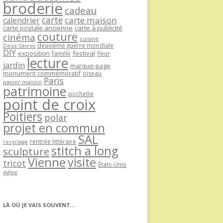
broderie
cadeau
carte
carte maison
calendrier
carte postale ancienne
carte à publicité
couture
cinéma
cuisine
deuxième guerre mondiale
Deux-Sèvres
DIY
exposition
festival
famille
fleur
lecture
jardin
marque-page
monument commémoratif
oiseau
Paris
papier maison
patrimoine
pochette
point de croix
Poitiers
polar
projet en commun
SAL
rentrée littéraire
recyclage
stitch a long
sculpture
Vienne
visite
tricot
États-Unis
église
LÀ OÙ JE VAIS SOUVENT…