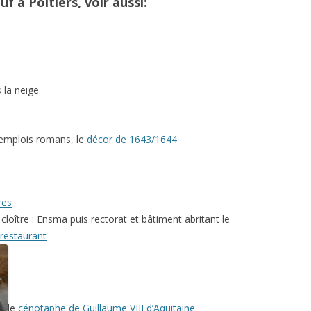
f à Poitiers, voir aussi:
 la neige
 remplois romans, le
décor de 1643/1644
res
n cloître : Ensma puis rectorat et bâtiment abritant le
 restaurant
le
cénotaphe de Guillaume VIII d’Aquitaine