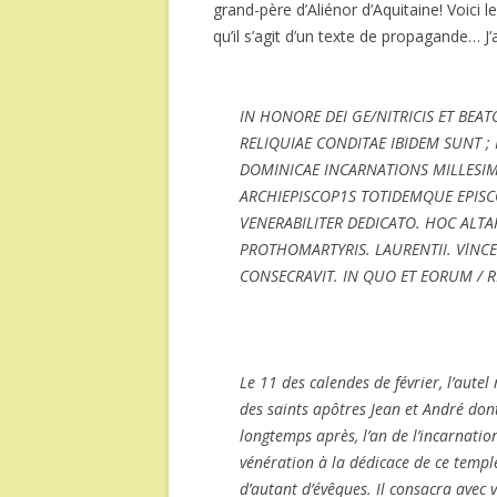
grand-père d’Aliénor d’Aquitaine! Voici l
qu’il s’agit d’un texte de propagande… J’
IN HONORE DEI GE/NITRICIS ET BE
RELIQUIAE CONDITAE IBIDEM SUNT ; 
DOMINICAE INCARNATIONS MILLESIM
ARCHIEPISCOP1S TOTIDEMQUE EPIS
VENERABILITER DEDICATO. HOC ALT
PROTHOMARTYRIS. LAURENTII. VlNCENT
CONSECRAVIT. IN QUO ET EORUM / RE
Le 11 des calendes de février, l’aute
des saints apôtres Jean et André don
longtemps après, l’an de l’incarnati
vénération à la dédicace de ce temple
d’autant d’évêques. Il consacra avec