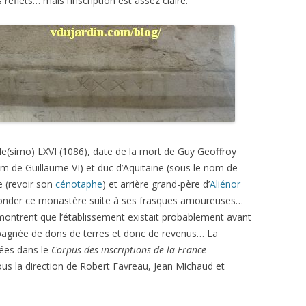
reflets… mais l’inscription est assez claire.
lle(simo) LXVI (1086), date de la mort de Guy Geoffroy
m de Guillaume VI) et duc d’Aquitaine (sous le nom de
e (revoir son
cénotaphe
) et arrière grand-père d’
Aliénor
fonder ce monastère suite à ses frasques amoureuses…
 montrent que l’établissement existait probablement avant
mpagnée de dons de terres et donc de revenus… La
iées dans le
Corpus des inscriptions de la France
ous la direction de Robert Favreau, Jean Michaud et