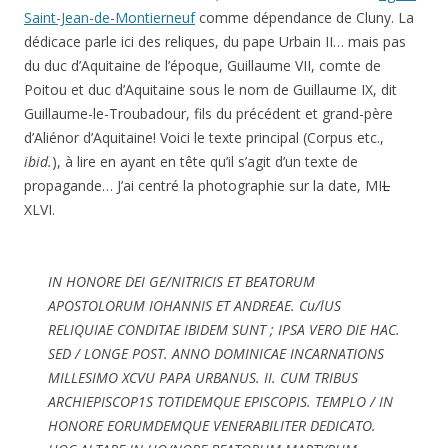
Saint-Jean-de-Montierneuf
comme dépendance de Cluny. La
dédicace parle ici des reliques, du pape Urbain II… mais pas
du duc d’Aquitaine de l’époque, Guillaume VII, comte de
Poitou et duc d’Aquitaine sous le nom de Guillaume IX, dit
Guillaume-le-Troubadour, fils du précédent et grand-père
d’Aliénor d’Aquitaine! Voici le texte principal (Corpus etc.,
ibid.
), à lire en ayant en tête qu’il s’agit d’un texte de
propagande… J’ai centré la photographie sur la date, MI
L
XLVI.
IN HONORE DEI GE/NITRICIS ET BEATORUM
APOSTOLORUM IOHANNIS ET ANDREAE. Cu/lUS
RELIQUIAE CONDITAE IBIDEM SUNT ; IPSA VERO DIE HAC.
SED / LONGE POST. ANNO DOMINICAE INCARNATIONS
MILLESIMO XCVU PAPA URBANUS. II. CUM TRIBUS
ARCHIEPISCOP1S TOTIDEMQUE EPISCOPIS. TEMPLO / IN
HONORE EORUMDEMQUE VENERABILITER DEDICATO.