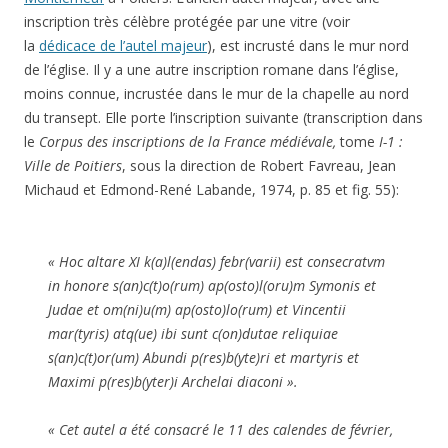
inscription très célèbre protégée par une vitre (voir
la
dédicace de l’autel majeur
), est incrusté dans le mur nord
de l’église. Il y a une autre inscription romane dans l’église,
moins connue, incrustée dans le mur de la chapelle au nord
du transept. Elle porte l’inscription suivante (transcription dans
le
Corpus des inscriptions de la France médiévale,
tome
I-1 :
Ville de Poitiers
, sous la direction de Robert Favreau, Jean
Michaud et Edmond-René Labande, 1974, p. 85 et fig. 55):
« Hoc altare XI k(a)l(endas) febr(varii) est consecratvm
in honore s(an)c(t)o(rum) ap(osto)l(oru)m Symonis et
Judae et om(ni)u(m) ap(osto)lo(rum) et Vincentii
mar(tyris) atq(ue) ibi sunt c(on)dutae reliquiae
s(an)c(t)or(um) Abundi p(res)b(yte)ri et martyris et
Maximi p(res)b(yter)i Archelai diaconi ».
« Cet autel a été consacré le 11 des calendes de février,