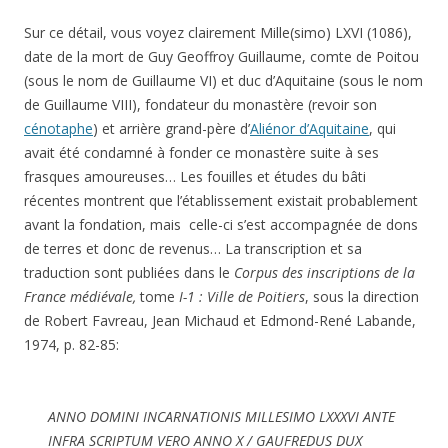
Sur ce détail, vous voyez clairement Mille(simo) LXVI (1086),
date de la mort de Guy Geoffroy Guillaume, comte de Poitou
(sous le nom de Guillaume VI) et duc d’Aquitaine (sous le nom
de Guillaume VIII), fondateur du monastère (revoir son
cénotaphe
) et arrière grand-père d’
Aliénor d’Aquitaine
, qui
avait été condamné à fonder ce monastère suite à ses
frasques amoureuses… Les fouilles et études du bâti
récentes montrent que l’établissement existait probablement
avant la fondation, mais celle-ci s’est accompagnée de dons
de terres et donc de revenus… La transcription et sa
traduction sont publiées dans le
Corpus des inscriptions de la
France médiévale,
tome
I-1 : Ville de Poitiers
, sous la direction
de Robert Favreau, Jean Michaud et Edmond-René Labande,
1974, p. 82-85:
ANNO DOMINI INCARNATIONIS MILLESIMO LXXXVI ANTE
INFRA SCRIPTUM VERO ANNO X / GAUFREDUS DUX