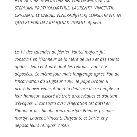
HOC ALTARE IN HO/NORE BEATORUM MARTYRUM.
STEPHANI PROTHOMARTYRIS. LAURENTII. VlNCENTII.
CRI/SANTI. Et DARIAE. VENERABl[HTER] CONSECRAVIT. IN
QUO ET EORUM / RELIQUIAS. POSUIT. A[men].
Le 11 des calendes de février, l’autel majeur fut
consacré en l’honneur de la Mère de Dieu et des saints
apôtres Jean et André dont les reliques y ont été
déposées. Ce même jour mais longtemps après, l’an de
l’incarnation du Seigneur 1096, le pape Urbain II
procéda avec vénération à la dédicace de ce temple en
leur honneur, assisté de trois archevêques et d’autant
d’évêques. Il consacra avec vénération cet autel en
l’honneur des bienheureux martyrs Etienne, premier
martyr, Laurent, Vincent, Chrysante et Darie, et y
déposa leurs reliques. Amen.