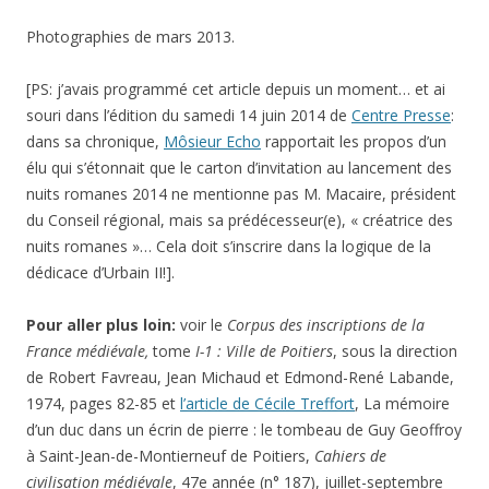
Photographies de mars 2013.
[PS: j’avais programmé cet article depuis un moment… et ai
souri dans l’édition du samedi 14 juin 2014 de
Centre Presse
:
dans sa chronique,
Môsieur Echo
rapportait les propos d’un
élu qui s’étonnait que le carton d’invitation au lancement des
nuits romanes 2014 ne mentionne pas M. Macaire, président
du Conseil régional, mais sa prédécesseur(e), « créatrice des
nuits romanes »… Cela doit s’inscrire dans la logique de la
dédicace d’Urbain II!].
Pour aller plus loin:
voir le
Corpus des inscriptions de la
France médiévale,
tome
I-1 : Ville de Poitiers
, sous la direction
de Robert Favreau, Jean Michaud et Edmond-René Labande,
1974, pages 82-85 et
l’article de Cécile Treffort
, La mémoire
d’un duc dans un écrin de pierre : le tombeau de Guy Geoffroy
à Saint-Jean-de-Montierneuf de Poitiers,
Cahiers de
civilisation médiévale
, 47e année (n° 187), juillet-septembre