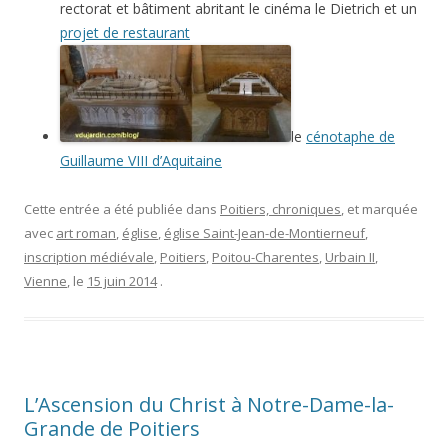
rectorat et bâtiment abritant le cinéma le Dietrich et un
projet de restaurant
le
cénotaphe de
Guillaume VIII d’Aquitaine
Cette entrée a été publiée dans
Poitiers, chroniques
, et marquée
avec
art roman
,
église
,
église Saint-Jean-de-Montierneuf
,
inscription médiévale
,
Poitiers
,
Poitou-Charentes
,
Urbain II
,
Vienne
, le
15 juin 2014
.
L’Ascension du Christ à Notre-Dame-la-
Grande de Poitiers