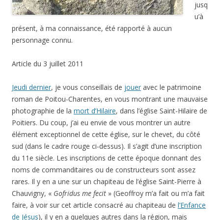
jusq
u’à
présent, à ma connaissance, été rapporté à aucun
personnage connu.
Article du 3 juillet 2011
Jeudi dernier
, je vous conseillais de
jouer
avec le patrimoine
roman de Poitou-Charentes, en vous montrant une mauvaise
photographie de la
mort d’Hilaire
, dans l’église Saint-Hilaire de
Poitiers. Du coup, j’ai eu envie de vous montrer un autre
élément exceptionnel de cette église, sur le chevet, du côté
sud (dans le cadre rouge ci-dessus). Il s’agit d’une inscription
du 11e siècle. Les inscriptions de cette époque donnant des
noms de commanditaires ou de constructeurs sont assez
rares. Il y en a une sur un chapiteau de l’église Saint-Pierre à
Chauvigny, «
Gofridus me fecit
» (Geoffroy m’a fait ou m’a fait
faire, à voir sur cet article consacré au chapiteau de
l’Enfance
de Jésus
), il y en a quelques autres dans la région, mais