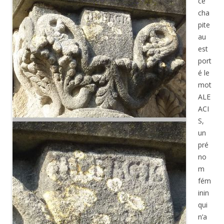
ce
cha
pite
au
est
port
é le
mot
ALE
ACI
S,
un
pré
no
m
fém
inin
qui
n’a