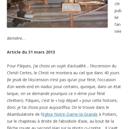
cle
pub
lié
l’an
née
dernière…
Article du 31 mars 2013
Pour Pâques, j’ai choisi un sujet d’actualité… l’Ascension du
Christ! Certes, le Christ ne montera au ciel que dans 40 jours
(le jeudi de l’Ascension n’est pas qu’un jour férié, l’occasion
d’un week-end en viaduc pour certains, quoique, dans un état
laïque, on se demande pourquoi ce n-ième jour férié
chrétien). Pâques, c’est le « top départ » pour cette histoire,
donc je l’ai choisi pour aujourd’hui. On le trouve dans le
déambulatoire de l’
église Notre-Dame-la-Grande
à Poitiers,
sur le chapiteau à droite de l’absidiole d’axe, au bout de la
flèche rouge au second plan sur la photo ci-contre… Il s’agit