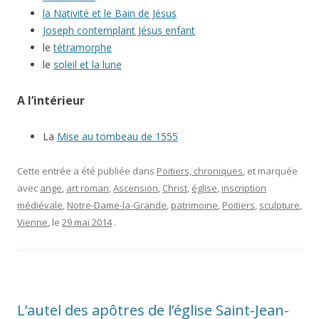
la Nativité et le Bain de Jésus
Joseph contemplant Jésus enfant
le
tétramorphe
le
soleil et la lune
A l’intérieur
La
Mise au tombeau de 1555
Cette entrée a été publiée dans
Poitiers, chroniques
, et marquée
avec
ange
,
art roman
,
Ascension
,
Christ
,
église
,
inscription
médiévale
,
Notre-Dame-la-Grande
,
patrimoine
,
Poitiers
,
sculpture
,
Vienne
, le
29 mai 2014
.
L’autel des apôtres de l’église Saint-Jean-