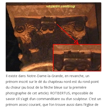
Il existe dans Notre-Dame-la-Grande, en revanche, un
prénom inscrit sur le dé du chapiteau nord-est du rond-point
du chœur (au bout de la flèche bleue sur la première
photographie de cet article): ROTBERTUS, impossible de
savoir s’il s’agit d’un commanditaire ou d’un sculpteur. C’est un
prénom assez courant, que l’on trouve aussi dans l’église de