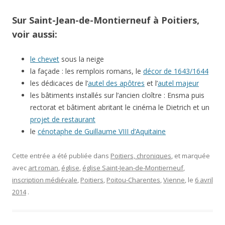
Sur Saint-Jean-de-Montierneuf à Poitiers,
voir aussi:
le chevet
sous la neige
la façade : les remplois romans, le
décor de 1643/1644
les dédicaces de l’
autel des apôtres
et l’
autel majeur
les bâtiments installés sur l’ancien cloître : Ensma puis
rectorat et bâtiment abritant le cinéma le Dietrich et un
projet de restaurant
le
cénotaphe de Guillaume VIII d’Aquitaine
Cette entrée a été publiée dans
Poitiers, chroniques
, et marquée
avec
art roman
,
église
,
église Saint-Jean-de-Montierneuf
,
inscription médiévale
,
Poitiers
,
Poitou-Charentes
,
Vienne
, le
6 avril
2014
.