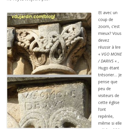
Et avec un
coup de
zoom, c’est
mieux? Vous
devez
réussir à lire
«
VGO MONE
/ DARIVS
« ,
Hugo étant
trésorier… Je
pense que
peu de
visiteurs de
cette église
l’ont
repérée,
même si elle