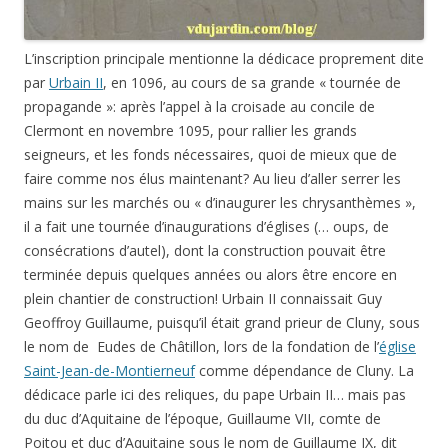
L’inscription principale mentionne la dédicace proprement dite
par
Urbain II
, en 1096, au cours de sa grande « tournée de
propagande »: après l’appel à la croisade au concile de
Clermont en novembre 1095, pour rallier les grands
seigneurs, et les fonds nécessaires, quoi de mieux que de
faire comme nos élus maintenant? Au lieu d’aller serrer les
mains sur les marchés ou « d’inaugurer les chrysanthèmes »,
il a fait une tournée d’inaugurations d’églises (… oups, de
consécrations d’autel), dont la construction pouvait être
terminée depuis quelques années ou alors être encore en
plein chantier de construction! Urbain II connaissait Guy
Geoffroy Guillaume, puisqu’il était grand prieur de Cluny, sous
le nom de Eudes de Châtillon, lors de la fondation de l’
église
Saint-Jean-de-Montierneuf
comme dépendance de Cluny. La
dédicace parle ici des reliques, du pape Urbain II… mais pas
du duc d’Aquitaine de l’époque, Guillaume VII, comte de
Poitou et duc d’Aquitaine sous le nom de Guillaume IX, dit