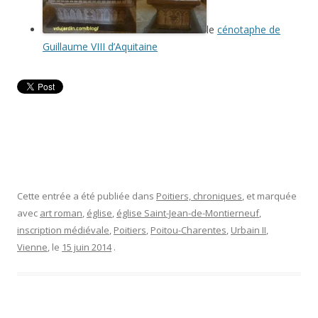
le
cénotaphe de
Guillaume VIII d’Aquitaine
Cette entrée a été publiée dans
Poitiers, chroniques
, et marquée
avec
art roman
,
église
,
église Saint-Jean-de-Montierneuf
,
inscription médiévale
,
Poitiers
,
Poitou-Charentes
,
Urbain II
,
Vienne
, le
15 juin 2014
.