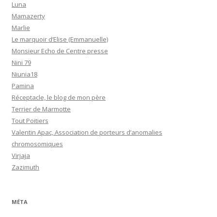
Luna
Mamazerty
Marlie
Le marquoir d’Elise (Emmanuelle)
Monsieur Echo de Centre presse
Nini 79
Niunia18
Pamina
Réceptacle, le blog de mon père
Terrier de Marmotte
Tout Poitiers
Valentin Apac, Association de porteurs d’anomalies
chromosomiques
Virjaja
Zazimuth
MÉTA