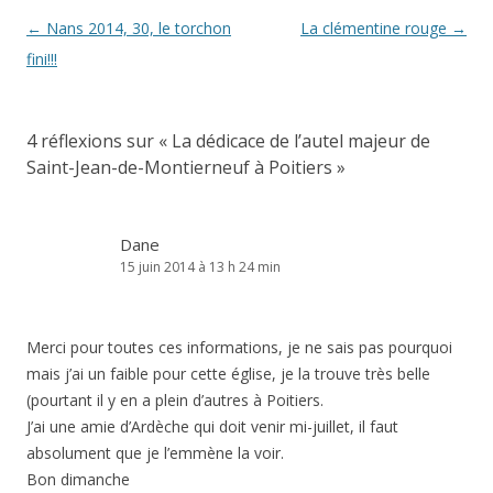
Navigation
←
Nans 2014, 30, le torchon
La clémentine rouge
→
des
fini!!!
articles
4 réflexions sur «
La dédicace de l’autel majeur de
Saint-Jean-de-Montierneuf à Poitiers
»
Dane
15 juin 2014 à 13 h 24 min
Merci pour toutes ces informations, je ne sais pas pourquoi
mais j’ai un faible pour cette église, je la trouve très belle
(pourtant il y en a plein d’autres à Poitiers.
J’ai une amie d’Ardèche qui doit venir mi-juillet, il faut
absolument que je l’emmène la voir.
Bon dimanche