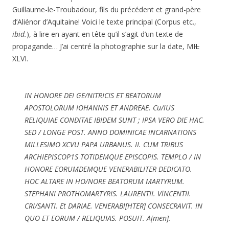
Guillaume-le-Troubadour, fils du précédent et grand-père
d’Aliénor d’Aquitaine! Voici le texte principal (Corpus etc.,
ibid.
), à lire en ayant en tête qu’il s’agit d’un texte de
propagande… J’ai centré la photographie sur la date, MI
L
XLVI.
IN HONORE DEI GE/NITRICIS ET BEATORUM
APOSTOLORUM IOHANNIS ET ANDREAE. Cu/lUS
RELIQUIAE CONDITAE IBIDEM SUNT ; IPSA VERO DIE HAC.
SED / LONGE POST. ANNO DOMINICAE INCARNATIONS
MILLESIMO XCVU PAPA URBANUS. II. CUM TRIBUS
ARCHIEPISCOP1S TOTIDEMQUE EPISCOPIS. TEMPLO / IN
HONORE EORUMDEMQUE VENERABILITER DEDICATO.
HOC ALTARE IN HO/NORE BEATORUM MARTYRUM.
STEPHANI PROTHOMARTYRIS. LAURENTII. VlNCENTII.
CRI/SANTI. Et DARIAE. VENERABl[HTER] CONSECRAVIT. IN
QUO ET EORUM / RELIQUIAS. POSUIT. A[men].