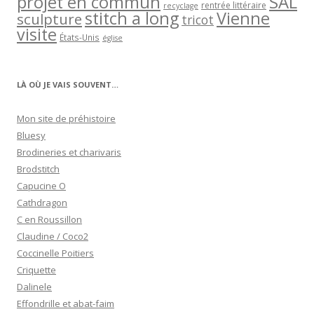
projet en commun
SAL
rentrée littéraire
recyclage
stitch a long
Vienne
sculpture
tricot
visite
États-Unis
église
LÀ OÙ JE VAIS SOUVENT…
Mon site de préhistoire
Bluesy
Brodineries et charivaris
Brodstitch
Capucine O
Cathdragon
C en Roussillon
Claudine / Coco2
Coccinelle Poitiers
Criquette
Dalinele
Effondrille et abat-faim