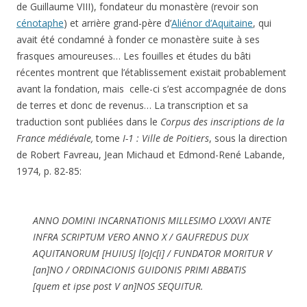
de Guillaume VIII), fondateur du monastère (revoir son
cénotaphe
) et arrière grand-père d’
Aliénor d’Aquitaine
, qui
avait été condamné à fonder ce monastère suite à ses
frasques amoureuses… Les fouilles et études du bâti
récentes montrent que l’établissement existait probablement
avant la fondation, mais celle-ci s’est accompagnée de dons
de terres et donc de revenus… La transcription et sa
traduction sont publiées dans le
Corpus des inscriptions de la
France médiévale,
tome
I-1 : Ville de Poitiers
, sous la direction
de Robert Favreau, Jean Michaud et Edmond-René Labande,
1974, p. 82-85:
ANNO DOMINI INCARNATIONIS MILLESIMO LXXXVI ANTE
INFRA SCRIPTUM VERO ANNO X / GAUFREDUS DUX
AQUITANORUM [HUIUSJ l[oJc[i] / FUNDATOR MORITUR V
[an]NO / ORDINACIONIS GUIDONIS PRIMI ABBATIS
[quem et ipse post V an]NOS SEQUITUR.