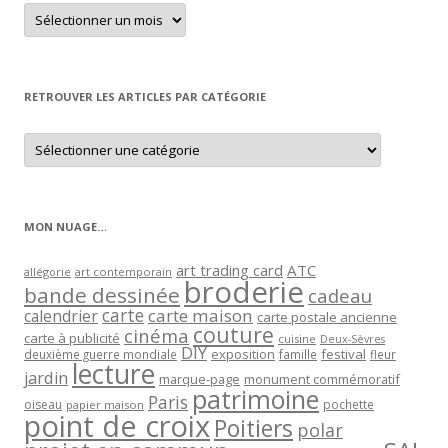
Retrouver
un
article
par
mois
RETROUVER LES ARTICLES PAR CATÉGORIE
Retrouver
les
articles
par
catégorie
MON NUAGE…
art trading card
ATC
allégorie
art contemporain
broderie
bande dessinée
cadeau
carte
carte maison
calendrier
carte postale ancienne
couture
cinéma
carte à publicité
cuisine
Deux-Sèvres
DIY
exposition
festival
famille
deuxième guerre mondiale
fleur
lecture
jardin
marque-page
monument commémoratif
patrimoine
Paris
oiseau
papier maison
pochette
point de croix
Poitiers
polar