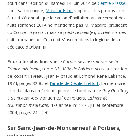
souri dans l’édition du samedi 14 juin 2014 de
Centre Presse
:
dans sa chronique,
Môsieur Echo
rapportait les propos d’un
élu qui s’étonnait que le carton d’invitation au lancement des
nuits romanes 2014 ne mentionne pas M. Macaire, président
du Conseil régional, mais sa prédécesseur(e), « créatrice des
nuits romanes »… Cela doit s’inscrire dans la logique de la
dédicace d’Urbain II!].
Pour aller plus loin:
voir le
Corpus des inscriptions de la
France médiévale,
tome
I-1 : Ville de Poitiers
, sous la direction
de Robert Favreau, Jean Michaud et Edmond-René Labande,
1974, pages 82-85 et
l’article de Cécile Treffort
, La mémoire
d’un duc dans un écrin de pierre : le tombeau de Guy Geoffroy
à Saint-Jean-de-Montierneuf de Poitiers,
Cahiers de
civilisation médiévale
, 47e année (n° 187), juillet-septembre
2004, pages 249-270.
Sur Saint-Jean-de-Montierneuf à Poitiers,