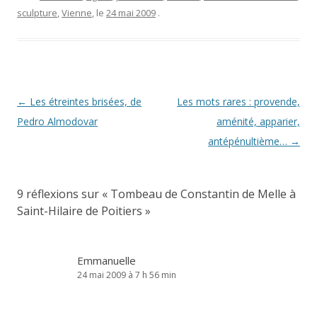
sculpture
,
Vienne
, le
24 mai 2009
.
Navigation
←
Les étreintes brisées, de
Les mots rares : provende,
des
Pedro Almodovar
aménité, apparier,
articles
antépénultième…
→
9 réflexions sur «
Tombeau de Constantin de Melle à
Saint-Hilaire de Poitiers
»
Emmanuelle
24 mai 2009 à 7 h 56 min