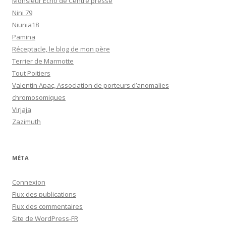
Monsieur Echo de Centre presse
Nini 79
Niunia18
Pamina
Réceptacle, le blog de mon père
Terrier de Marmotte
Tout Poitiers
Valentin Apac, Association de porteurs d’anomalies
chromosomiques
Virjaja
Zazimuth
MÉTA
Connexion
Flux des publications
Flux des commentaires
Site de WordPress-FR