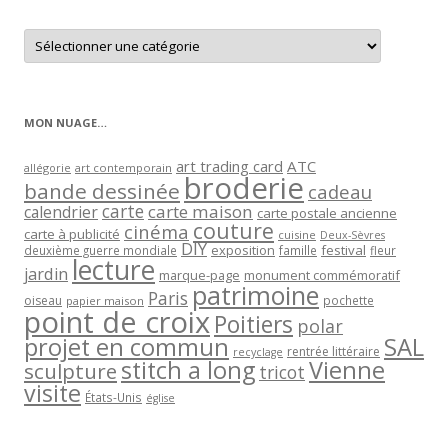
Retrouver
les
articles
par
catégorie
MON NUAGE…
art trading card
ATC
allégorie
art contemporain
broderie
bande dessinée
cadeau
carte
carte maison
calendrier
carte postale ancienne
couture
cinéma
carte à publicité
cuisine
Deux-Sèvres
DIY
exposition
festival
famille
deuxième guerre mondiale
fleur
lecture
jardin
marque-page
monument commémoratif
patrimoine
Paris
oiseau
papier maison
pochette
point de croix
Poitiers
polar
projet en commun
SAL
rentrée littéraire
recyclage
stitch a long
Vienne
sculpture
tricot
visite
États-Unis
église