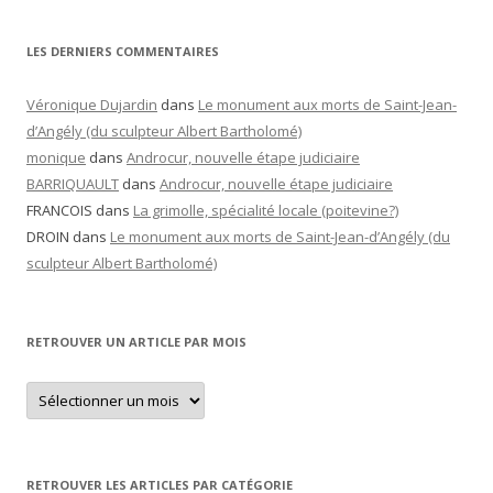
LES DERNIERS COMMENTAIRES
Véronique Dujardin
dans
Le monument aux morts de Saint-Jean-
d’Angély (du sculpteur Albert Bartholomé)
monique
dans
Androcur, nouvelle étape judiciaire
BARRIQUAULT
dans
Androcur, nouvelle étape judiciaire
FRANCOIS
dans
La grimolle, spécialité locale (poitevine?)
DROIN
dans
Le monument aux morts de Saint-Jean-d’Angély (du
sculpteur Albert Bartholomé)
RETROUVER UN ARTICLE PAR MOIS
Retrouver
un
article
par
mois
RETROUVER LES ARTICLES PAR CATÉGORIE