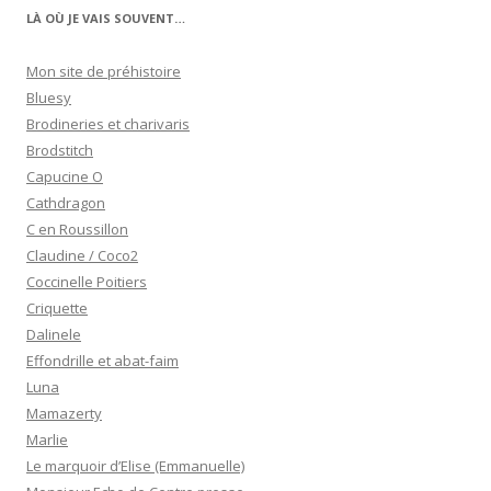
LÀ OÙ JE VAIS SOUVENT…
Mon site de préhistoire
Bluesy
Brodineries et charivaris
Brodstitch
Capucine O
Cathdragon
C en Roussillon
Claudine / Coco2
Coccinelle Poitiers
Criquette
Dalinele
Effondrille et abat-faim
Luna
Mamazerty
Marlie
Le marquoir d’Elise (Emmanuelle)