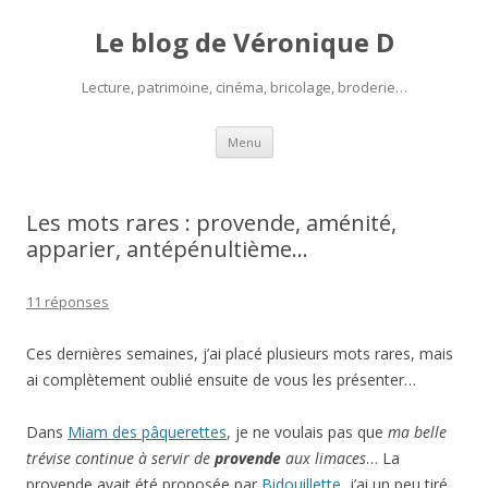
Le blog de Véronique D
Lecture, patrimoine, cinéma, bricolage, broderie…
Aller
Menu
au
contenu
Les mots rares : provende, aménité,
apparier, antépénultième…
11 réponses
Ces dernières semaines, j’ai placé plusieurs mots rares, mais
ai complètement oublié ensuite de vous les présenter…
Dans
Miam des pâquerettes
, je ne voulais pas que
ma belle
trévise continue à servir de
provende
aux limaces
… La
provende avait été proposée par
Bidouillette
, j’ai un peu tiré