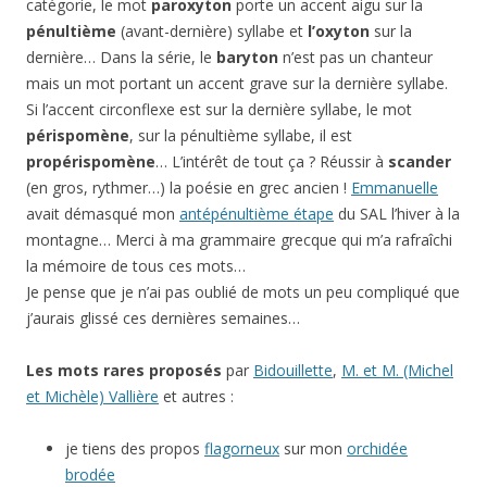
catégorie, le mot
paroxyton
porte un accent aigu sur la
pénultième
(avant-dernière) syllabe et
l’oxyton
sur la
dernière… Dans la série, le
baryton
n’est pas un chanteur
mais un mot portant un accent grave sur la dernière syllabe.
Si l’accent circonflexe est sur la dernière syllabe, le mot
périspomène
, sur la pénultième syllabe, il est
propérispomène
… L’intérêt de tout ça ? Réussir à
scander
(en gros, rythmer…) la poésie en grec ancien !
Emmanuelle
avait démasqué mon
antépénultième étape
du SAL l’hiver à la
montagne… Merci à ma grammaire grecque qui m’a rafraîchi
la mémoire de tous ces mots…
Je pense que je n’ai pas oublié de mots un peu compliqué que
j’aurais glissé ces dernières semaines…
Les mots rares proposés
par
Bidouillette
,
M. et M. (Michel
et Michèle) Vallière
et autres :
je tiens des propos
flagorneux
sur mon
orchidée
brodée