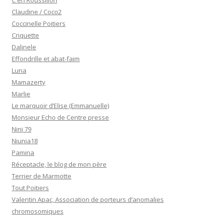
C en Roussillon
Claudine / Coco2
Coccinelle Poitiers
Criquette
Dalinele
Effondrille et abat-faim
Luna
Mamazerty
Marlie
Le marquoir d’Elise (Emmanuelle)
Monsieur Echo de Centre presse
Nini 79
Niunia18
Pamina
Réceptacle, le blog de mon père
Terrier de Marmotte
Tout Poitiers
Valentin Apac, Association de porteurs d’anomalies
chromosomiques