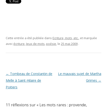
Cette entrée a été publiée dans
Ecriture, mots, etc.
, et marquée
avec
écriture
,
Jeux de mots
,
poésie
, le
25 mai 2009
.
Navigation
←
Tombeau de Constantin de
Le mauvais sujet de Martha
des
Melle à Saint-Hilaire de
Grimes
→
articles
Poitiers
11 réflexions sur «
Les mots rares : provende,