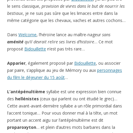
le sens classique,
provision de vivres dans le but de nourrir les
bestiaux
, je ne suis pas sûre que les limaces entre dans la
même catégorie que les chevaux, vaches et autres cochons…
Dans
Welcome
, l’héroïne lance au maître-nageur
sans
aménité
qu’il devrait relire ses livres d’histoire
… Ce mot
proposé
Bidouillette
n’est pas très rare…
Apparier
, également proposé par
Bidouillette
, ou associer
par paire, s’applique au jeu de Mémory ou aux
personnages
du film le déjeuner du 15 août
…
L’antépénultième
syllabe est une expression bien connue
des
hellénistes
(ceux qui parlent ou ont étudié le grec)…
Cette avant-avant-dernière syllabe a un rôle primordial dans
l’accent tonique… Pour vous donner mal à la tête, un mot
portant un accent aigu sur l’antépénultième est dit
proparoxyton
… et plein d’autres mots barbares dans la