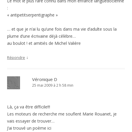
Le mot le plus rare connu dans mon enfance languedocienne
:
« antipetitserpentigraphe »
… et que je n’ai lu qu’une fois dans ma vie d’adulte sous la
plume d’une écrivaine déjà célèbre…
au boulot ! et amitiés de Michel Valière
↓
Répondre
Véronique D
25 mai 2009 à 2 h 58 min
Là, ça va être difficile!!!
Les moteurs de recherche me souflent Marie Rouanet, je
vais essayer de trouver…
J’ai trouvé un poème ici