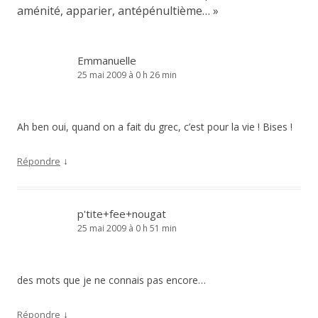
aménité, apparier, antépénultième…
»
Emmanuelle
25 mai 2009 à 0 h 26 min
Ah ben oui, quand on a fait du grec, c’est pour la vie ! Bises !
↓
Répondre
p'tite+fee+nougat
25 mai 2009 à 0 h 51 min
des mots que je ne connais pas encore…
↓
Répondre