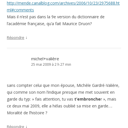
http://mende.canalblog.com/archives/2006/10/23/2975688.ht
ml#comments
Mais il n’est pas dans la 9e version du dictionnaire de
l’académie française, qu’a fait Maurice Druon?
↓
Répondre
michel+valière
25 mai 2009 à 2 h 27 min
sans compter celui que mon épouse, Michèle Gardré-Valière,
qui comme son nom l’indique presque me met souvent en
garde du typ: » fais attention, tu vas
t’embronche
r », mais
ce deux mai 2009, elle a hélas oubliié sa mise en garde….
Moralité de l’histoire ?
↓
Répondre