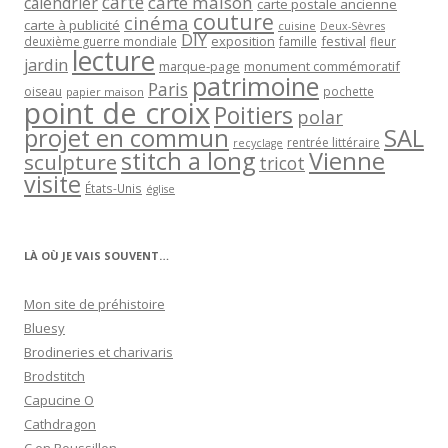
carte
carte maison
calendrier
carte postale ancienne
couture
cinéma
carte à publicité
cuisine
Deux-Sèvres
DIY
exposition
festival
famille
deuxième guerre mondiale
fleur
lecture
jardin
marque-page
monument commémoratif
patrimoine
Paris
oiseau
papier maison
pochette
point de croix
Poitiers
polar
projet en commun
SAL
rentrée littéraire
recyclage
stitch a long
Vienne
sculpture
tricot
visite
États-Unis
église
LÀ OÙ JE VAIS SOUVENT…
Mon site de préhistoire
Bluesy
Brodineries et charivaris
Brodstitch
Capucine O
Cathdragon