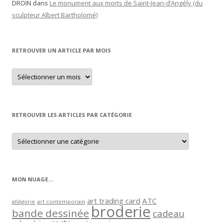
DROIN
dans
Le monument aux morts de Saint-Jean-d’Angély (du
sculpteur Albert Bartholomé)
RETROUVER UN ARTICLE PAR MOIS
Retrouver
un
article
par
mois
RETROUVER LES ARTICLES PAR CATÉGORIE
Retrouver
les
articles
par
catégorie
MON NUAGE…
art trading card
ATC
allégorie
art contemporain
broderie
bande dessinée
cadeau