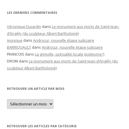
LES DERNIERS COMMENTAIRES
Véronique Dujardin
dans
Le monument aux morts de Saint-Jean-
d’Angély (du sculpteur Albert Bartholomé)
monique
dans
Androcur, nouvelle étape judiciaire
BARRIQUAULT
dans
Androcur, nouvelle étape judiciaire
FRANCOIS
dans
La grimolle, spécialité locale (poitevine?)
DROIN
dans
Le monument aux morts de Saint-Jean-d’Angély (du
sculpteur Albert Bartholomé)
RETROUVER UN ARTICLE PAR MOIS
Retrouver
un
article
par
mois
RETROUVER LES ARTICLES PAR CATÉGORIE