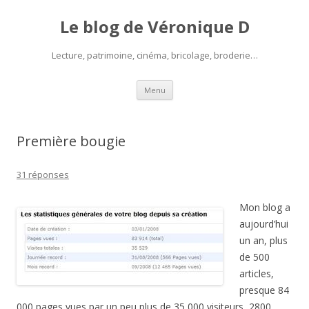
Le blog de Véronique D
Lecture, patrimoine, cinéma, bricolage, broderie…
Aller
Menu
au
contenu
Première bougie
31 réponses
Mon blog a
aujourd’hui
un an, plus
de 500
articles,
presque 84
000 pages vues par un peu plus de 35 000 visiteurs, 2800