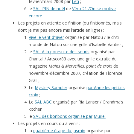
février/mars 2008 par
Leti
;
le
SAL-PIN de noël
de
Véro 21 /On se motive
encore
.
Les projets en attente de finition (ou finitionnés, mais
dont je n’ai pas encore mis l’article en ligne) :
Vive le vent d’hiver
organisé par Natou / le ch’ti
monde de Natou sur une grille d’Isabelle Vautier ;
le
SAL A la poursuite des souris
organisé par
Chantal / Artscor83 avec une grille extraite du
magazine
Mains & Merveilles, point de croix
de
novembre-décembre 2007, création de Florence
Grall ;
Le
Mystery Sampler
organisé
par Anne les petites
croix
;
Le
SAL ABC
organisé par Ria Lanser / Grandma’s
kitchen ;
le
SAL des bonbons organisé par
Muriel
.
Les projets en cours ou à venir :
la
quatrième étape du jasmin
organisé par