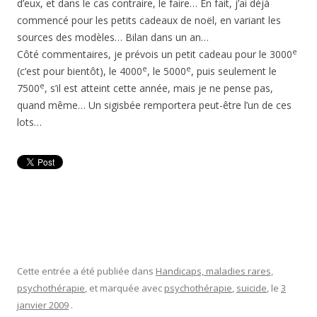
d’eux, et dans le cas contraire, le faire… En fait, j’ai déjà
commencé pour les petits cadeaux de noël, en variant les
sources des modèles… Bilan dans un an…
e
Côté commentaires, je prévois un petit cadeau pour le 3000
e
e
(c’est pour bientôt), le 4000
, le 5000
, puis seulement le
e
7500
, s’il est atteint cette année, mais je ne pense pas,
quand même… Un sigisbée remportera peut-être l’un de ces
lots…
Cette entrée a été publiée dans
Handicaps, maladies rares,
psychothérapie
, et marquée avec
psychothérapie
,
suicide
, le
3
janvier 2009
.