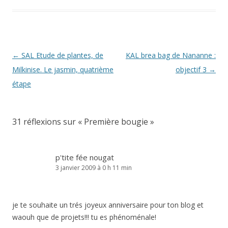
Navigation
←
SAL Etude de plantes, de
KAL brea bag de Nananne :
des
Milkinise. Le jasmin, quatrième
objectif 3
→
articles
étape
31 réflexions sur «
Première bougie
»
p'tite fée nougat
3 janvier 2009 à 0 h 11 min
je te souhaite un trés joyeux anniversaire pour ton blog et
waouh que de projets!!! tu es phénoménale!