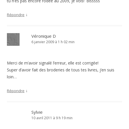
tu n’es pas encore rodée au 2009, je vois! bisssss
↓
Répondre
Véronique D
6 janvier 2009 à 1 h 02 min
Merci de m’avoir signalé l’erreur, elle est corrigée!
Super d’avoir fait des broderies de tous tes livres, j’en suis
loin…
↓
Répondre
Sylvie
10 avril 2011 à 9 h 19 min