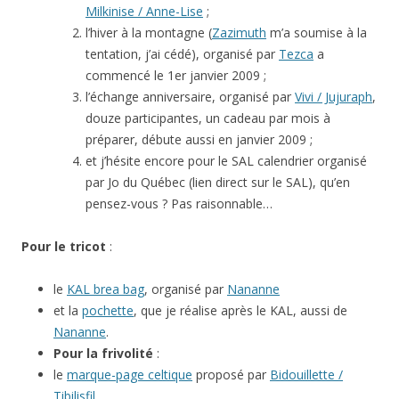
Milkinise / Anne-Lise
;
l’hiver à la montagne (
Zazimuth
m’a soumise à la
tentation, j’ai cédé), organisé par
Tezca
a
commencé le 1er janvier 2009 ;
l’échange anniversaire, organisé par
Vivi / Jujuraph
,
douze participantes, un cadeau par mois à
préparer, débute aussi en janvier 2009 ;
et j’hésite encore pour le SAL calendrier organisé
par Jo du Québec (lien direct sur le SAL), qu’en
pensez-vous ? Pas raisonnable…
Pour le tricot
:
le
KAL brea bag
, organisé par
Nananne
et la
pochette
, que je réalise après le KAL, aussi de
Nananne
.
Pour la frivolité
:
le
marque-page celtique
proposé par
Bidouillette /
Tibilisfil
.