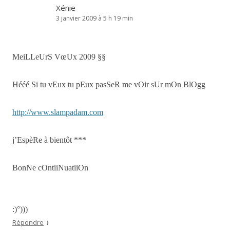
Xénie
3 janvier 2009 à 5 h 19 min
MeiLLeUrS VœUx 2009 §§
Hééé Si tu vEux tu pEux pasSeR me vOir sUr mOn BlOgg
http://www.slampadam.com
j’EspèRe à bientôt ***
BonNe cOntiiNuatiiOn
:)°)))
↓
Répondre