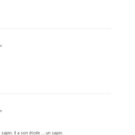
in
in
pin. Il a son étoile … un sapin.