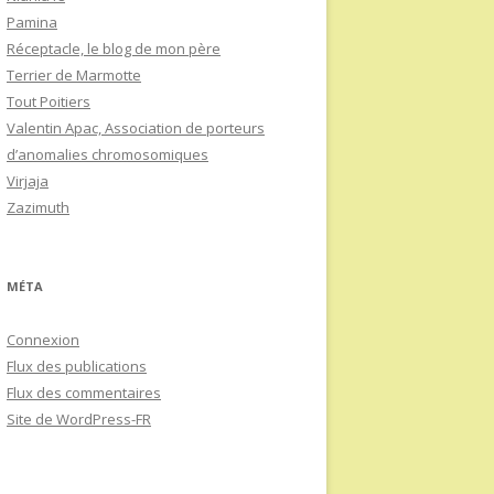
Pamina
Réceptacle, le blog de mon père
Terrier de Marmotte
Tout Poitiers
Valentin Apac, Association de porteurs
d’anomalies chromosomiques
Virjaja
Zazimuth
MÉTA
Connexion
Flux des publications
Flux des commentaires
Site de WordPress-FR