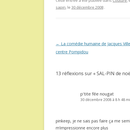
Cette entrée a été publiée dans
Couture
,
sapin
, le
30 décembre 2008
.
Navigation
←
La comédie humaine de Jacques Ville
des
centre Pompidou
articles
13 réflexions sur «
SAL-PIN de noël
p'tite fée nougat
30 décembre 2008 à 8 h 48 m
pinkeep, je ne sais pas faire ça me se
m’impressionne encore plus