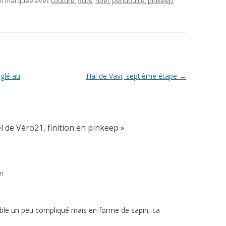
 et marquée avec
couture
,
ficus
,
noël
,
pendouille
,
pinkeep
,
glé au
Hal de Vavi, septième étape
→
 de Véro21, finition en pinkeep
»
in
mble un peu compliqué mais en forme de sapin, ca