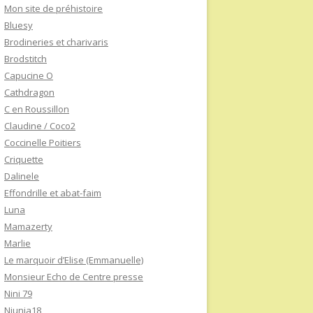
Mon site de préhistoire
Bluesy
Brodineries et charivaris
Brodstitch
Capucine O
Cathdragon
C en Roussillon
Claudine / Coco2
Coccinelle Poitiers
Criquette
Dalinele
Effondrille et abat-faim
Luna
Mamazerty
Marlie
Le marquoir d’Elise (Emmanuelle)
Monsieur Echo de Centre presse
Nini 79
Niunia18