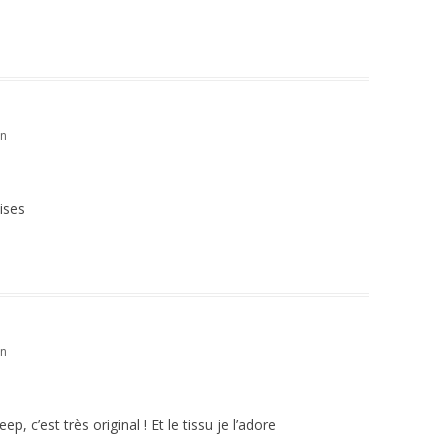
in
Bises
in
, c’est très original ! Et le tissu je l’adore