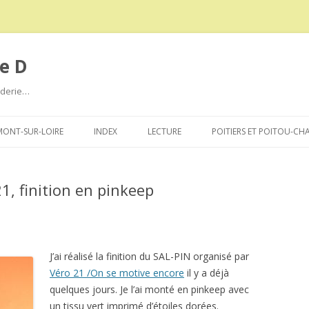
e D
roderie…
Aller
au
ONT-SUR-LOIRE
INDEX
LECTURE
POITIERS ET POITOU-CH
contenu
1, finition en pinkeep
J’ai réalisé la finition du SAL-PIN organisé par
Véro 21 /On se motive encore
il y a déjà
quelques jours. Je l’ai monté en pinkeep avec
un tissu vert imprimé d’étoiles dorées.