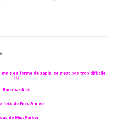
in
… mais en forme de sapin, ce n’est pas trop difficile
???
Bon mardi et
 fête de Fin d’Année
sous de MissParker