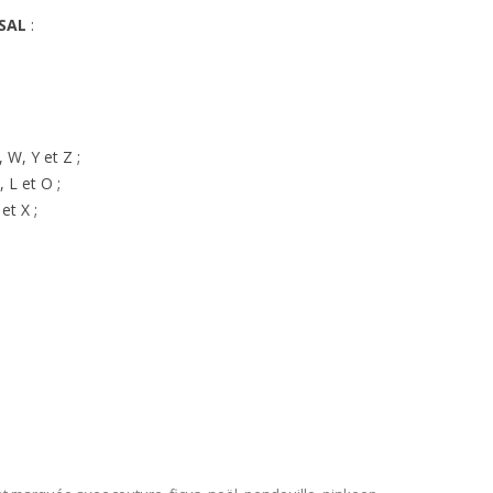
 SAL
:
, W, Y et Z ;
, L et O ;
 et X ;