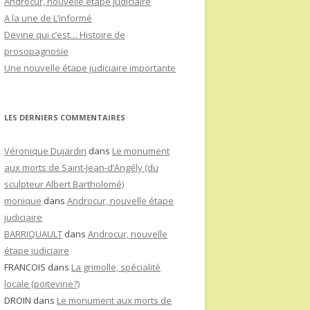
Androcur, nouvelle étape judiciaire
A la une de L’informé
Devine qui c’est… Histoire de
prosopagnosie
Une nouvelle étape judiciaire importante
LES DERNIERS COMMENTAIRES
Véronique Dujardin
dans
Le monument
aux morts de Saint-Jean-d’Angély (du
sculpteur Albert Bartholomé)
monique
dans
Androcur, nouvelle étape
judiciaire
BARRIQUAULT
dans
Androcur, nouvelle
étape judiciaire
FRANCOIS
dans
La grimolle, spécialité
locale (poitevine?)
DROIN
dans
Le monument aux morts de