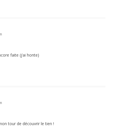
in
core faite (j’ai honte)
in
n tour de découvrir le tien !