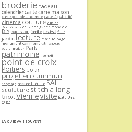
broderie
cadeau
carte
carte maison
calendrier
carte postale ancienne
carte à publicité
couture
cinéma
cuisine
deuxième guerre mondiale
Deux-Sèvres
DIY
exposition
festival
famille
fleur
lecture
jardin
marque-page
monument commémoratif
oiseau
Paris
papier maison
patrimoine
pochette
point de croix
Poitiers
polar
projet en commun
SAL
rentrée littéraire
recyclage
stitch a long
sculpture
Vienne
visite
tricot
États-Unis
église
LÀ OÙ JE VAIS SOUVENT…