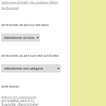
Saint-Jean-d’Angély (du sculpteur Albert
Bartholomé)
RETROUVER UN ARTICLE PAR MOIS
Retrouver
un
article
par
mois
RETROUVER LES ARTICLES PAR CATÉGORIE
Retrouver
les
articles
par
catégorie
MON NUAGE…
allégorie
art contemporain
art trading card
ATC
bande dessinée