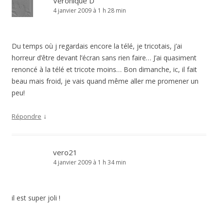
Véronique D
4 janvier 2009 à 1 h 28 min
Du temps où j regardais encore la télé, je tricotais, j’ai
horreur d’être devant l’écran sans rien faire… J’ai quasiment
renoncé à la télé et tricote moins… Bon dimanche, ic, il fait
beau mais froid, je vais quand même aller me promener un
peu!
↓
Répondre
vero21
4 janvier 2009 à 1 h 34 min
il est super joli !