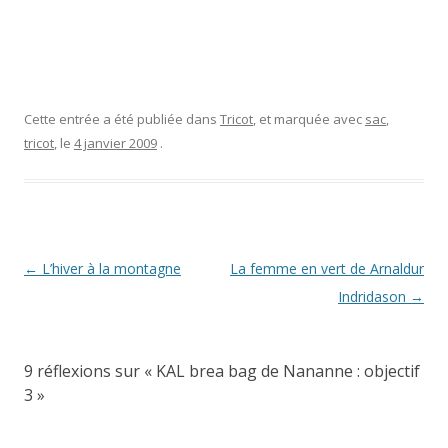
Cette entrée a été publiée dans
Tricot
, et marquée avec
sac
,
tricot
, le
4 janvier 2009
.
Navigation
←
L’hiver à la montagne
La femme en vert de Arnaldur
des
Indridason
→
articles
9 réflexions sur «
KAL brea bag de Nananne : objectif
3
»