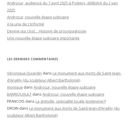
Androcur, audience du 7 avril 2025 à Poitiers, délibéré du 2 juin
2025
Androcur, nouvelle étape judiciaire
A la une de L’informé
Devine qui c’est… Histoire de prosopagnosie
Une nouvelle étape judiciaire importante
LES DERNIERS COMMENTAIRES
Véronique Dujardin
dans
Le monument aux morts de Saint-Jean-
d’Angély (du sculpteur Albert Bartholomé)
monique
dans
Androcur, nouvelle étape judiciaire
BARRIQUAULT
dans
Androcur, nouvelle étape judiciaire
FRANCOIS
dans
La grimolle, spécialité locale (poitevine?)
DROIN
dans
Le monument aux morts de Saint-Jean-d’Angély (du
sculpteur Albert Bartholomé)