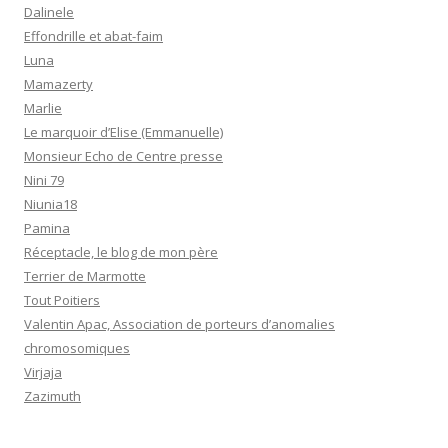
Dalinele
Effondrille et abat-faim
Luna
Mamazerty
Marlie
Le marquoir d’Elise (Emmanuelle)
Monsieur Echo de Centre presse
Nini 79
Niunia18
Pamina
Réceptacle, le blog de mon père
Terrier de Marmotte
Tout Poitiers
Valentin Apac, Association de porteurs d’anomalies
chromosomiques
Virjaja
Zazimuth