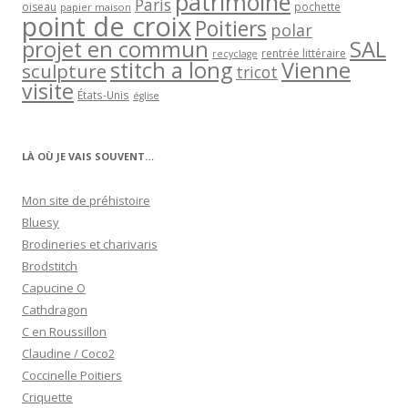
patrimoine
Paris
oiseau
papier maison
pochette
point de croix
Poitiers
polar
projet en commun
SAL
rentrée littéraire
recyclage
stitch a long
Vienne
sculpture
tricot
visite
États-Unis
église
LÀ OÙ JE VAIS SOUVENT…
Mon site de préhistoire
Bluesy
Brodineries et charivaris
Brodstitch
Capucine O
Cathdragon
C en Roussillon
Claudine / Coco2
Coccinelle Poitiers
Criquette