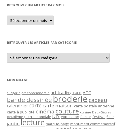
RETROUVER UN ARTICLE PAR MOIS
Retrouver
un
article
par
mois
RETROUVER LES ARTICLES PAR CATÉGORIE
Retrouver
les
articles
par
catégorie
MON NUAGE…
art trading card
ATC
allégorie
art contemporain
broderie
bande dessinée
cadeau
carte
carte maison
calendrier
carte postale ancienne
couture
cinéma
carte à publicité
cuisine
Deux-Sèvres
DIY
exposition
festival
famille
deuxième guerre mondiale
fleur
lecture
jardin
marque-page
monument commémoratif