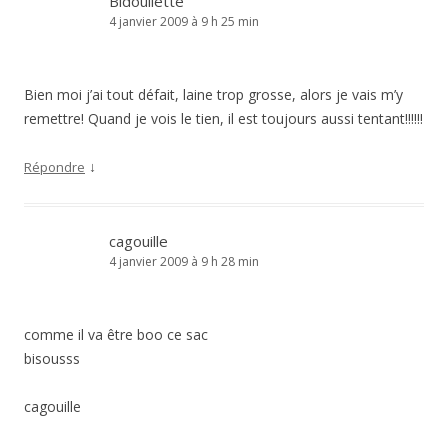
Bidoullette
4 janvier 2009 à 9 h 25 min
Bien moi j’ai tout défait, laine trop grosse, alors je vais m’y
remettre! Quand je vois le tien, il est toujours aussi tentant!!!!!!
↓
Répondre
cagouille
4 janvier 2009 à 9 h 28 min
comme il va être boo ce sac
bisousss
cagouille