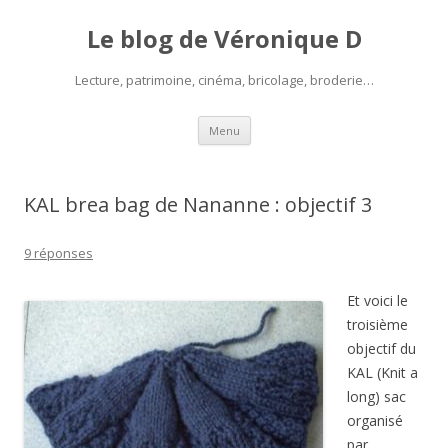
Le blog de Véronique D
Lecture, patrimoine, cinéma, bricolage, broderie…
Aller
Menu
au
contenu
KAL brea bag de Nananne : objectif 3
9 réponses
Et voici le
troisième
objectif du
KAL (Knit a
long) sac
organisé
par