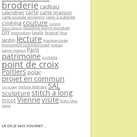
broderie
cadeau
carte
carte maison
calendrier
carte postale ancienne
carte à publicité
couture
cinéma
cuisine
deuxième guerre mondiale
Deux-Sèvres
DIY
exposition
festival
famille
fleur
lecture
jardin
marque-page
monument commémoratif
oiseau
Paris
papier maison
patrimoine
pochette
point de croix
Poitiers
polar
projet en commun
SAL
rentrée littéraire
recyclage
stitch a long
sculpture
Vienne
visite
tricot
États-Unis
église
LÀ OÙ JE VAIS SOUVENT…