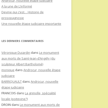
Androcur, nouvelle étape judiciaire
A la une de L’informé
Devine qui c’est… Histoire de
prosopagnosie
Une nouvelle étape judiciaire importante
LES DERNIERS COMMENTAIRES
Véronique Dujardin
dans
Le monument
aux morts de Saint-Jean-d’Angély (du
sculpteur Albert Bartholomé)
monique
dans
Androcur, nouvelle étape
judiciaire
BARRIQUAULT
dans
Androcur, nouvelle
étape judiciaire
FRANCOIS
dans
La grimolle, spécialité
locale (poitevine?)
DROIN
dans
Le monument aux morts de