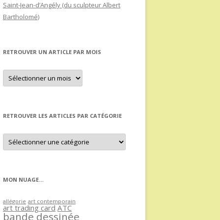
Saint-Jean-d’Angély (du sculpteur Albert
Bartholomé)
RETROUVER UN ARTICLE PAR MOIS
Retrouver
un
article
par
mois
RETROUVER LES ARTICLES PAR CATÉGORIE
Retrouver
les
articles
par
catégorie
MON NUAGE…
allégorie
art contemporain
art trading card
ATC
bande dessinée