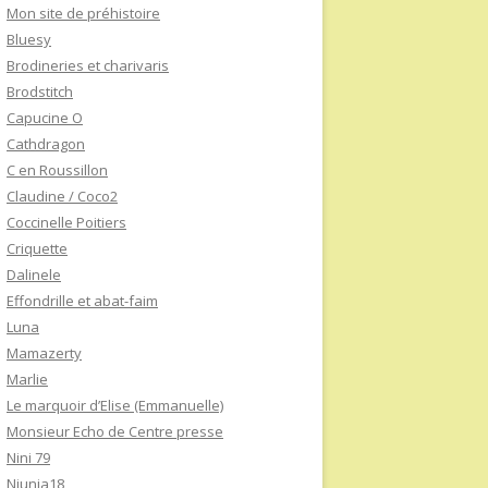
Mon site de préhistoire
Bluesy
Brodineries et charivaris
Brodstitch
Capucine O
Cathdragon
C en Roussillon
Claudine / Coco2
Coccinelle Poitiers
Criquette
Dalinele
Effondrille et abat-faim
Luna
Mamazerty
Marlie
Le marquoir d’Elise (Emmanuelle)
Monsieur Echo de Centre presse
Nini 79
Niunia18