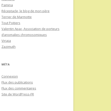
Pamina
Réceptacle, le blog de mon père
Terrier de Marmotte
Tout Poitiers
Valentin Apac, Association de porteurs
d’anomalies chromosomiques
Virjaja
Zazimuth
MÉTA
Connexion
Flux des publications
Flux des commentaires
Site de WordPress-FR