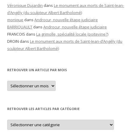
Véronique Dujardin
dans
Le monument aux morts de Saint-Jean-
d’Angély (du sculpteur Albert Bartholomé)
monique
dans
Androcur, nouvelle étape judiciaire
BARRIQUAULT
dans
Androcur, nouvelle étape judiciaire
FRANCOIS
dans
La grimolle, spécialité locale (poitevine?)
DROIN
dans
Le monument aux morts de Saint-Jean-d’Angély (du
sculpteur Albert Bartholomé)
RETROUVER UN ARTICLE PAR MOIS
Retrouver
un
article
par
mois
RETROUVER LES ARTICLES PAR CATÉGORIE
Retrouver
les
articles
par