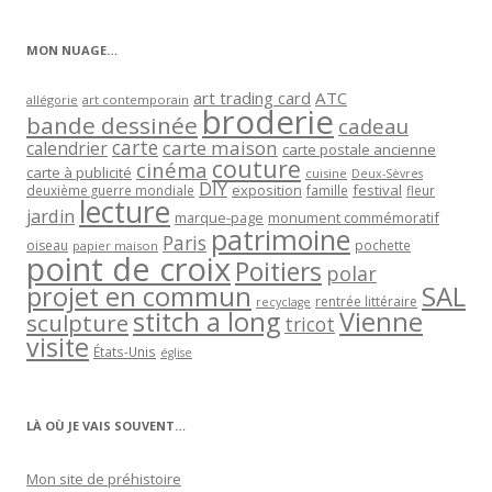
catégorie
MON NUAGE…
art trading card
ATC
allégorie
art contemporain
broderie
bande dessinée
cadeau
carte
carte maison
calendrier
carte postale ancienne
couture
cinéma
carte à publicité
cuisine
Deux-Sèvres
DIY
exposition
festival
famille
deuxième guerre mondiale
fleur
lecture
jardin
marque-page
monument commémoratif
patrimoine
Paris
oiseau
papier maison
pochette
point de croix
Poitiers
polar
projet en commun
SAL
rentrée littéraire
recyclage
stitch a long
Vienne
sculpture
tricot
visite
États-Unis
église
LÀ OÙ JE VAIS SOUVENT…
Mon site de préhistoire