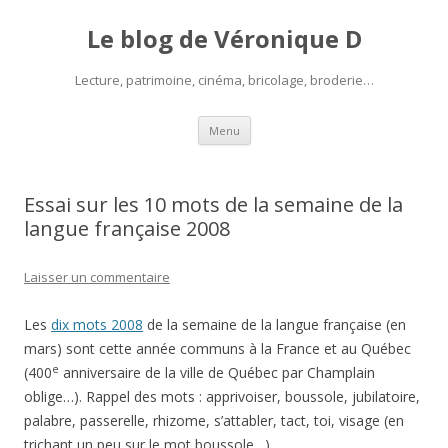
Le blog de Véronique D
Lecture, patrimoine, cinéma, bricolage, broderie…
Aller
Menu
au
contenu
Essai sur les 10 mots de la semaine de la
langue française 2008
Laisser un commentaire
Les
dix mots 2008
de la semaine de la langue française (en
mars) sont cette année communs à la France et au Québec
e
(400
anniversaire de la ville de Québec par Champlain
oblige…). Rappel des mots : apprivoiser, boussole, jubilatoire,
palabre, passerelle, rhizome, s’attabler, tact, toi, visage (en
trichant un peu sur le mot boussole…).