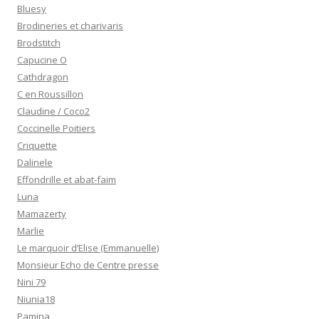
Bluesy
Brodineries et charivaris
Brodstitch
Capucine O
Cathdragon
C en Roussillon
Claudine / Coco2
Coccinelle Poitiers
Criquette
Dalinele
Effondrille et abat-faim
Luna
Mamazerty
Marlie
Le marquoir d’Elise (Emmanuelle)
Monsieur Echo de Centre presse
Nini 79
Niunia18
Pamina