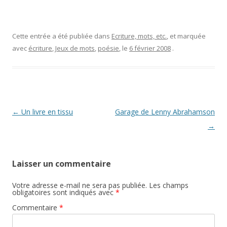
Cette entrée a été publiée dans
Ecriture, mots, etc.
, et marquée
avec
écriture
,
Jeux de mots
,
poésie
, le
6 février 2008
.
Navigation
←
Un livre en tissu
Garage de Lenny Abrahamson
des
→
articles
Laisser un commentaire
Votre adresse e-mail ne sera pas publiée.
Les champs
obligatoires sont indiqués avec
*
Commentaire
*