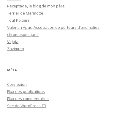
Réceptacle, le blog de mon père
Terrier de Marmotte
Tout Poitiers
Valentin Apac, Association de porteurs d’anomalies
chromosomiques
Virjaja
Zazimuth
MÉTA
Connexion
Flux des publications
Flux des commentaires
Site de WordPress-FR