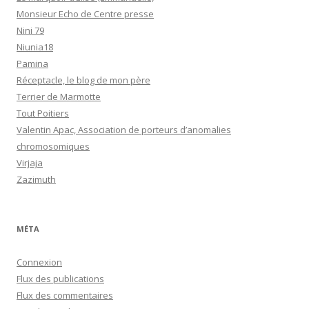
Monsieur Echo de Centre presse
Nini 79
Niunia18
Pamina
Réceptacle, le blog de mon père
Terrier de Marmotte
Tout Poitiers
Valentin Apac, Association de porteurs d’anomalies
chromosomiques
Virjaja
Zazimuth
MÉTA
Connexion
Flux des publications
Flux des commentaires