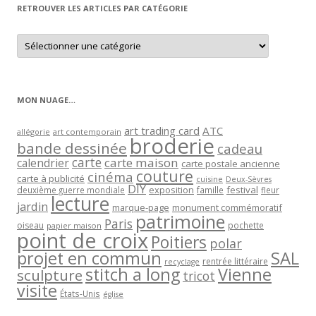
RETROUVER LES ARTICLES PAR CATÉGORIE
Retrouver
les
articles
par
catégorie
MON NUAGE…
art trading card
ATC
allégorie
art contemporain
broderie
bande dessinée
cadeau
carte
carte maison
calendrier
carte postale ancienne
couture
cinéma
carte à publicité
cuisine
Deux-Sèvres
DIY
exposition
festival
famille
deuxième guerre mondiale
fleur
lecture
jardin
marque-page
monument commémoratif
patrimoine
Paris
oiseau
papier maison
pochette
point de croix
Poitiers
polar
projet en commun
SAL
rentrée littéraire
recyclage
stitch a long
Vienne
sculpture
tricot
visite
États-Unis
église