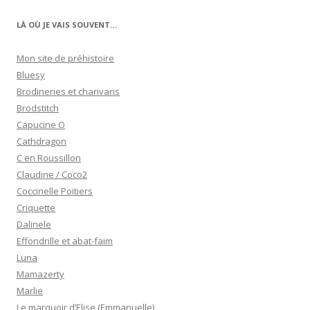
LÀ OÙ JE VAIS SOUVENT…
Mon site de préhistoire
Bluesy
Brodineries et charivaris
Brodstitch
Capucine O
Cathdragon
C en Roussillon
Claudine / Coco2
Coccinelle Poitiers
Criquette
Dalinele
Effondrille et abat-faim
Luna
Mamazerty
Marlie
Le marquoir d’Elise (Emmanuelle)