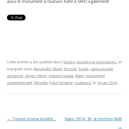
aussi le monument à Gustave Kahn à Metz également!
Cette entrée a été publiée dans
Visites, musées et expositions
, et
marquée avec
Alexandre Vibert
,
bronze
,
buste
,
carte postale
ancienne
,
James Vibert
,
maison natale
,
Metz
,
monument
commémoratif
,
Moselle
,
Paul Verlaine
,
sculpture
, le
14 juin 2014
.
Navigation
←
Tourne tourne lucette…
Nans 2014, 30, le torchon fini!!!
des
→