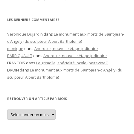
LES DERNIERS COMMENTAIRES
Véronique Dujardin
dans
Le monument aux morts de Saint-Jean-
d’Angély (du sculpteur Albert Bartholomé)
monique
dans
Androcur, nouvelle étape judiciaire
BARRIQUAULT
dans
Androcur, nouvelle étape judiciaire
FRANCOIS
dans
La grimolle, spécialité locale (poitevine?)
DROIN
dans
Le monument aux morts de Saint-Jean-d’Angély (du
sculpteur Albert Bartholomé)
RETROUVER UN ARTICLE PAR MOIS
Retrouver
un
article
par
mois